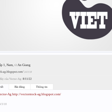
ấp 1
, Nam,
từ
An Giang
ock-ag.blogspot.com/
24/3/18
đây của Vector-Ag:
8/11/22
iết
Bài đăng
Thông tin
ector-Ag
http://vectorstock-ag.blogspot.com/
4/3/18