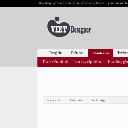
Hãy đăng ký thành viên để có thể dễ dàng trao đổi, giao lưu và chi
Trang chủ
Diễn đàn
Tuyển 
Thành viên
Thành viên nổi bật
Lượt truy cập hiện tại
Hoạt động gần
Trang chủ
Thành viên
Vector-Ag