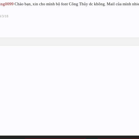
ing0099
Chào bạn, xin cho mình bộ font Công Thủy dc không. Mail của mình nh
4/3/18