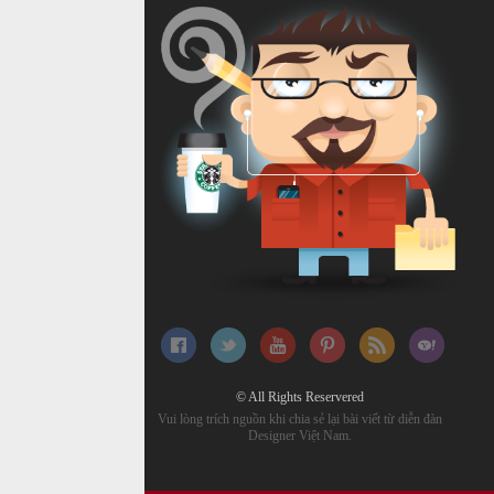
© All Rights Reservered
Vui lòng trích nguồn khi chia sẻ lại bài viết từ diễn đàn
Designer Việt Nam.