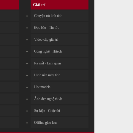
Giải trí
Chuyện trò linh tinh
Đọc báo - Tin tức
Video clip giải trí
Công nghệ - Hitech
Ra mắt - Làm quen
Hình nền máy tính
Hot models
Ảnh đẹp nghệ thuật
Sự kiện - Cuộc thi
Offline giao lưu