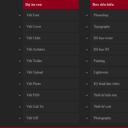
Dự án con
Box tiêu biểu
Việt Font
Photoshop
Việt Cover
Typography
Việt Chibi
Đồ họa vector
Việt Architect
Đồ họa 3D
Việt Troller
Painting
Việt Upload
Lightroom
Việt Photo
Kỹ thuật làm video
Việt PSD
Thiết kế kiến trúc
Việt Giải Trí
Thiết kế web
Việt GIF
Photography