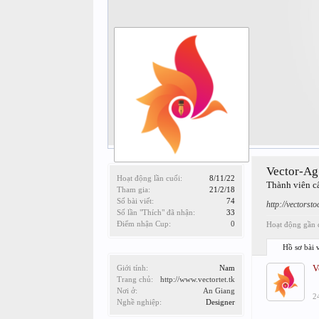
Vector-Ag
Hoạt động lần cuối:
8/11/22
Thành viên c
Tham gia:
21/2/18
Số bài viết:
74
http://vectorst
Số lần "Thích" đã nhận:
33
Điểm nhận Cup:
0
Hoạt động gần 
Hồ sơ bài v
V
Giới tính:
Nam
Trang chủ:
http://www.vectortet.tk
Nơi ở:
An Giang
2
Nghề nghiệp:
Designer