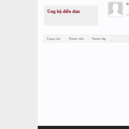
k
Ủng hộ diễn đàn
1
Trang chủ
Thành viên
Vector-Ag