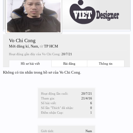
Vo Chi Cong
Mới đăng kí
, Nam,
từ
TP HCM
Hoạt động gần đây của Vo Chi Cong:
20/7/21
Hồ sơ bài viết
Bài đăng
Thông tin
Không có tin nhắn trong hồ sơ của Vo Chi Cong.
Hoạt động lần cuối:
20/7/21
Tham gia:
21/4/16
Số bài viết:
6
Số lần "Thích" đã nhận:
0
Điểm nhận Cup:
1
Giới tính:
Nam