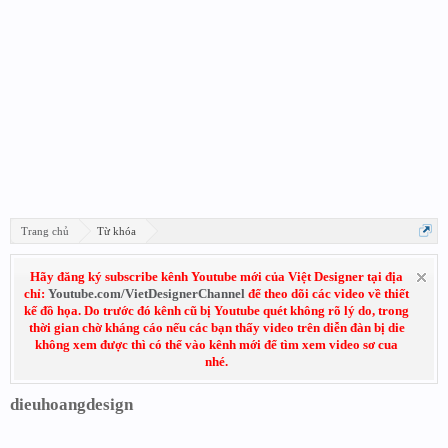
Trang chủ
Từ khóa
Hãy đăng ký subscribe kênh Youtube mới của Việt Designer tại địa
chỉ:
Youtube.com/VietDesignerChannel
để theo dõi các video về thiết
kế đồ họa. Do trước đó kênh cũ bị Youtube quét không rõ lý do, trong
thời gian chờ kháng cáo nếu các bạn thấy video trên diễn đàn bị die
không xem được thì có thể vào kênh mới để tìm xem video sơ cua
nhé.
dieuhoangdesign