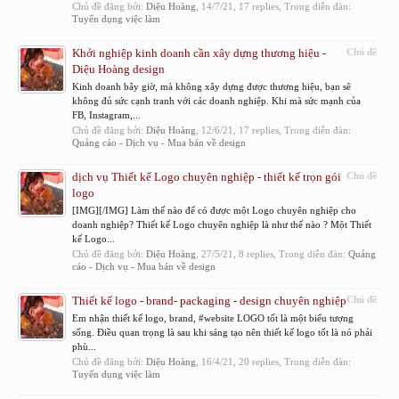
Chủ đề đăng bởi:
Diệu Hoàng
,
14/7/21
, 17 replies, Trong diễn đàn:
Tuyển dụng việc làm
Khởi nghiệp kinh doanh cần xây dựng thương hiệu -
Chủ đề
Diệu Hoàng design
Kinh doanh bây giờ, mà không xây dựng được thương hiệu, bạn sẽ
không đủ sức cạnh tranh với các doanh nghiệp. Khi mà sức mạnh của
FB, Instagram,...
Chủ đề đăng bởi:
Diệu Hoàng
,
12/6/21
, 17 replies, Trong diễn đàn:
Quảng cáo - Dịch vụ - Mua bán về design
dịch vụ Thiết kế Logo chuyên nghiệp - thiết kế trọn gói
Chủ đề
logo
[IMG][/IMG] Làm thế nào để có được một Logo chuyên nghiệp cho
doanh nghiệp? Thiết kế Logo chuyên nghiệp là như thế nào ? Một Thiết
kế Logo...
Chủ đề đăng bởi:
Diệu Hoàng
,
27/5/21
, 8 replies, Trong diễn đàn:
Quảng
cáo - Dịch vụ - Mua bán về design
Thiết kế logo - brand- packaging - design chuyên nghiệp
Chủ đề
Em nhận thiết kế logo, brand, #website LOGO tốt là một biểu tượng
sống. Điều quan trọng là sau khi sáng tạo nên thiết kế logo tốt là nó phải
phù...
Chủ đề đăng bởi:
Diệu Hoàng
,
16/4/21
, 20 replies, Trong diễn đàn:
Tuyển dụng việc làm