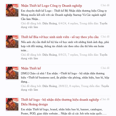
Nhận Thiết kế Logo Công ty Doanh nghiệp
Chủ đề
Em chuyên thiết kế Logo - Thiết kế Bộ Nhận diện thương hiệu Công ty
Mong muốn kết nối với các Doanh nghiệp Startup Và Các ngành nghề
Cần làm Nhận...
Chủ đề đăng bởi:
Diệu Hoàng
,
6/4/24
, 4 replies, Trong diễn đàn:
Tuyển
dụng việc làm
Thiết kế Bìa vở học sinh sinh viên - sổ tay theo yêu cầu
Chủ đề
Nếu anh chị cần thiết kế bộ bìa vở học sinh với những hình ảnh đẹp, phù
hợp với đối tượng, thông tin chính xác theo nhu cầu thì bên em hoàn
toàn...
Chủ đề đăng bởi:
Diệu Hoàng
,
8/9/23
, 7 replies, Trong diễn đàn:
Tuyển
dụng việc làm
Nhận Thiết kế
Chủ đề
[IMG] Chào cả nhà ! Em nhận: +Thiết kế logo - bộ nhận diện thương
hiệu +Thiết kế business card, ấn phẩm văn phòng, nhãn hiệu, bao bì, hộp
đựng...
Chủ đề đăng bởi:
Diệu Hoàng
,
28/8/22
, 8 replies, Trong diễn đàn:
Tuyển
dụng việc làm
Thiết kế logo - bộ nhận diện thương hiệu doanh nghiệp -
Chủ đề
Diệu Hoàng design
Em nhận Thiết kế logo, brand, nhãn hiệu bao bì, banner, catalogue,
Poster, POD, giao diện website... Nhận tất cả các Job trên toàn quốc......