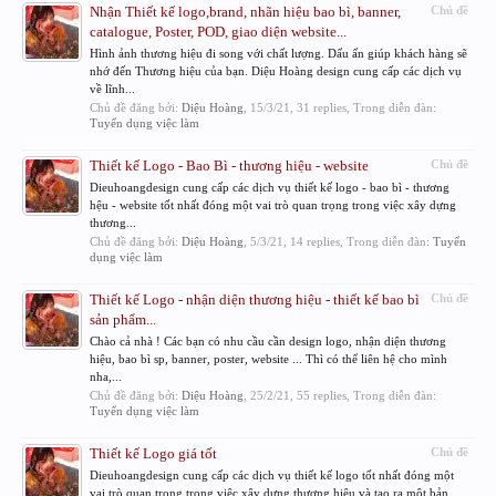
Nhận Thiết kế logo,brand, nhãn hiệu bao bì, banner,
Chủ đề
catalogue, Poster, POD, giao diện website...
Hình ảnh thương hiệu đi song với chất lượng. Dấu ấn giúp khách hàng sẽ
nhớ đến Thương hiệu của bạn. Diệu Hoàng design cung cấp các dịch vụ
về lĩnh...
Chủ đề đăng bởi:
Diệu Hoàng
,
15/3/21
, 31 replies, Trong diễn đàn:
Tuyển dụng việc làm
Thiết kế Logo - Bao Bì - thương hiệu - website
Chủ đề
Dieuhoangdesign cung cấp các dịch vụ thiết kế logo - bao bì - thương
hệu - website tốt nhất đóng một vai trò quan trọng trong việc xây dựng
thương...
Chủ đề đăng bởi:
Diệu Hoàng
,
5/3/21
, 14 replies, Trong diễn đàn:
Tuyển
dụng việc làm
Thiết kế Logo - nhận diện thương hiệu - thiết kế bao bì
Chủ đề
sản phẩm...
Chào cả nhà ! Các bạn có nhu cầu cần design logo, nhận diện thương
hiệu, bao bì sp, banner, poster, website ... Thì có thể liên hệ cho mình
nha,...
Chủ đề đăng bởi:
Diệu Hoàng
,
25/2/21
, 55 replies, Trong diễn đàn:
Tuyển dụng việc làm
Thiết kế Logo giá tốt
Chủ đề
Dieuhoangdesign cung cấp các dịch vụ thiết kế logo tốt nhất đóng một
vai trò quan trọng trong việc xây dựng thương hiệu và tạo ra một bản