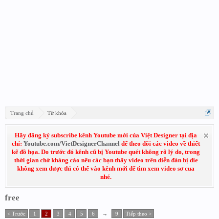
Trang chủ
Từ khóa
Hãy đăng ký subscribe kênh Youtube mới của Việt Designer tại địa
chỉ:
Youtube.com/VietDesignerChannel
để theo dõi các video về thiết
kế đồ họa. Do trước đó kênh cũ bị Youtube quét không rõ lý do, trong
thời gian chờ kháng cáo nếu các bạn thấy video trên diễn đàn bị die
không xem được thì có thể vào kênh mới để tìm xem video sơ cua
nhé.
free
< Trước
1
2
3
4
5
6
→
9
Tiếp theo >