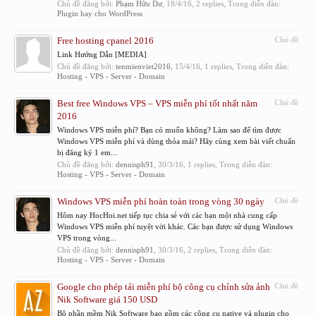
Chủ đề đăng bởi:
Phạm Hữu Dư
,
18/4/16
, 2 replies, Trong diễn đàn:
Plugin hay cho WordPress
Free hosting cpanel 2016
Chủ đề
Link Hướng Dẫn [MEDIA]
Chủ đề đăng bởi:
tenmienviet2016
,
15/4/16
, 1 replies, Trong diễn đàn:
Hosting - VPS - Server - Domain
Best free Windows VPS – VPS miễn phí tốt nhất năm
Chủ đề
2016
Windows VPS miễn phí? Bạn có muốn không? Làm sao để tìm được
Windows VPS miễn phí và dùng thỏa mái? Hãy cùng xem bài viết chuẩn
bị đăng ký 1 em...
Chủ đề đăng bởi:
dennisph91
,
30/3/16
, 1 replies, Trong diễn đàn:
Hosting - VPS - Server - Domain
Windows VPS miễn phí hoàn toàn trong vòng 30 ngày
Chủ đề
Hôm nay HocHoi.net tiếp tục chia sẻ với các bạn một nhà cung cấp
Windows VPS miễn phí tuyệt vời khác. Các bạn được sử dụng Windows
VPS trong vòng...
Chủ đề đăng bởi:
dennisph91
,
30/3/16
, 2 replies, Trong diễn đàn:
Hosting - VPS - Server - Domain
Google cho phép tải miễn phí bộ công cụ chỉnh sửa ảnh
Chủ đề
Nik Software giá 150 USD
Bộ phần mềm Nik Software bao gồm các công cụ native và plugin cho