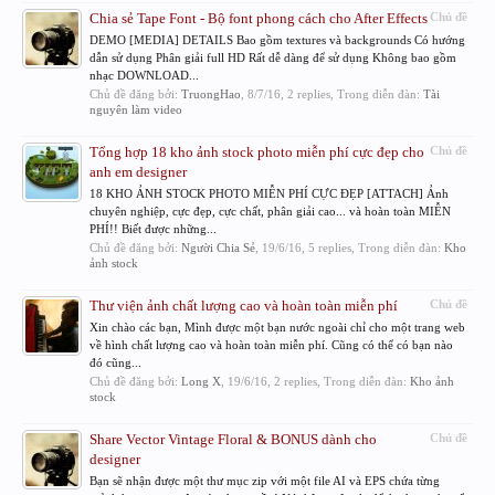
Chia sẻ Tape Font - Bộ font phong cách cho After Effects
Chủ đề
DEMO [MEDIA] DETAILS Bao gồm textures và backgrounds Có hướng
dẫn sử dụng Phân giải full HD Rất dễ dàng để sử dụng Không bao gồm
nhạc DOWNLOAD...
Chủ đề đăng bởi:
TruongHao
,
8/7/16
, 2 replies, Trong diễn đàn:
Tài
nguyên làm video
Tổng hợp 18 kho ảnh stock photo miễn phí cực đẹp cho
Chủ đề
anh em designer
18 KHO ẢNH STOCK PHOTO MIỄN PHÍ CỰC ĐẸP [ATTACH] Ảnh
chuyên nghiệp, cực đẹp, cực chất, phân giải cao... và hoàn toàn MIỄN
PHÍ!! Biết được những...
Chủ đề đăng bởi:
Người Chia Sẻ
,
19/6/16
, 5 replies, Trong diễn đàn:
Kho
ảnh stock
Thư viện ảnh chất lượng cao và hoàn toàn miễn phí
Chủ đề
Xin chào các bạn, Mình được một bạn nước ngoài chỉ cho một trang web
về hình chất lượng cao và hoàn toàn miễn phí. Cũng có thể có bạn nào
đó cũng...
Chủ đề đăng bởi:
Long X
,
19/6/16
, 2 replies, Trong diễn đàn:
Kho ảnh
stock
Share Vector Vintage Floral & BONUS dành cho
Chủ đề
designer
Bạn sẽ nhận được một thư mục zip với một file AI và EPS chứa từng