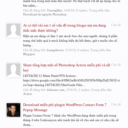
mảnh hoa trong một màu đen tuyền! Nó thật tuyệt vời để áp dụng cho sổ
lưu niệm,...
Chủ đề đăng bởi:
TruongHao
,
14/6/16
, 0 replies, Trong diễn đàn:
Download tài nguyên Photoshop
Ai có thể chỉ em 1 số vấn đề trong bloger mà em đang
Chủ đề
thắc mắc được không?
Hiện tại em đang có làm 1 site stock free cho mọi người. nhưng ở phần
trang chủ hiện quá ít stock không hiển thị hết được, giờ e muốn cho số
lượng...
Chủ đề đăng bởi:
hoang4rever
,
31/5/16
, 6 replies, Trong diễn đàn:
Blogspot
Share tổng hợp một số Photoshop Action miễn phí và rất
Chủ đề
hay
[ATTACH] 12 Matte Pastel PTS Actions :
https://drive.google.com/file/d/0B42mBrASJGZ0OXNrNHpZbjE3SUE/vi
ew?usp=sharing [ATTACH] FilterGrade Film...
Chủ đề đăng bởi:
dohoaso.com
,
25/4/16
, 2 replies, Trong diễn đàn:
Action
Download miễn phí plugin WordPress Contact Form 7
Chủ đề
Popup Message
Plugin Contact Form 7 dành cho WordPress đang được miễn phí trong
tháng 4 trên Codecanyon nên tranh thủ tải về cho anh em có nhu cầu sử
dụng....