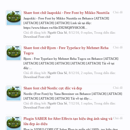
Share font chữ Jaapokki - Free Font by Mikko Nuuttila
Chủ đề
Jaapokki - Free Font by Mikko Nuuttila on Behance [ATTACH]
[ATTACH] [ATTACH] [ATTACH] Link tải tại đây:
https://www.fshare.vn/file/ZH2MQHY6K5OR...
Chủ đề đăng bởi:
Người Chia Sẻ
,
8/12/16
, 0 replies, Trong diễn đàn:
Download Font chữ
Share font chữ Bjorn - Free Typeface by Mehmet Reha
Chủ đề
Tugcu
Bjorn - Free Typeface by Mehmet Reha Tugcu on Behance [ATTACH]
[ATTACH] [ATTACH] [ATTACH] [ATTACH] [ATTACH] Tải về tại
đây:...
Chủ đề đăng bởi:
Người Chia Sẻ
,
8/12/16
, 2 replies, Trong diễn đàn:
Download Font chữ
Share font chữ Nordic cực độc và đẹp
Chủ đề
Nordic (Free Font) by Yana Bereziner on Behance [ATTACH] [ATTACH]
[ATTACH] [ATTACH] [ATTACH] Tải về tại đây:...
Chủ đề đăng bởi:
Người Chia Sẻ
,
7/12/16
, 1 replies, Trong diễn đàn:
Download Font chữ
Plugin SABER for After Effects tạo hiệu ứng ánh sáng và
Chủ đề
lửa đẹp ảo diệu
Plug in VIDEO COPILOT Saber Plug-in miễn phí 100%, tạo hiệu ứng