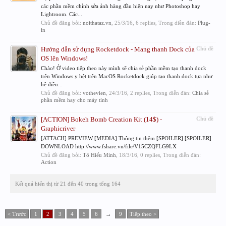
các phần mềm chỉnh sửa ảnh hàng đầu hiện nay như Photoshop hay
Lightroom. Các...
Chủ đề đăng bởi:
noithataz.vn
,
25/3/16
, 6 replies, Trong diễn đàn:
Plug-
in
Hướng dẫn sử dụng Rocketdock - Mang thanh Dock của
Chủ đề
OS lên Windows!
Chào! Ở video tiếp theo này mình sẽ chia sẻ phần mềm tạo thanh dock
trên Windows y hệt trên MacOS Rocketdock giúp tạo thanh dock tựa như
hệ điều...
Chủ đề đăng bởi:
vothevien
,
24/3/16
, 2 replies, Trong diễn đàn:
Chia sẻ
phần mềm hay cho máy tính
[ACTION] Bokeh Bomb Creation Kit (14$) -
Chủ đề
Graphicriver
[ATTACH] PREVIEW [MEDIA] Thông tin thêm [SPOILER] [SPOILER]
DOWNLOAD http://www.fshare.vn/file/V15CZQFLG9LX
Chủ đề đăng bởi:
Tô Hiếu Minh
,
18/3/16
, 0 replies, Trong diễn đàn:
Action
Kết quả hiển thị từ 21 đến 40 trong tổng 164
< Trước
1
2
3
4
5
6
→
9
Tiếp theo >