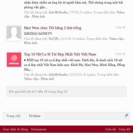
nhận được nhiều sự ủng hộ từ người hâm mộ. Thế nhưng trong một bài
phỏng vấn gần...
Chủ đề đăng bởi:
JulyMeStudio
,
7/5/16
, 0 replies, Trong diễn đàn:
Video
clip - Phim ảnh
Hari Won chúc Tết bằng 2 thứ tiếng
Chủ đề
[MEDIA] #iONETV
Chủ đề đăng bởi:
NuTjPj
,
21/1/16
, 0 replies, Trong diễn đàn:
Video clip -
Phim ảnh
Top 10 Nữ Ca Sĩ Trẻ Đẹp Nhất Việt Việt Nam
Chủ đề
♦ BXH top 10 nữ ca sĩ đẹp nhất việt nam. Dưới đây, là danh sách 10 nữ
ca sĩ đẹp nhất Việt Nam hiện nay: Khởi My, Hari Won, Minh Hằng, Đông
Nhi,...
Chủ đề đăng bởi:
JulyMeStudio
,
22/12/15
, 0 replies, Trong diễn đàn:
Video clip - Phim ảnh
Kết quả hiển thị từ 1 đến 10 trong tổng 10
Trang chủ
Từ khóa
Giao diện di động
Vietnamese
Liên hệ
Giúp đỡ