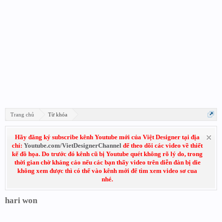
Trang chủ
Từ khóa
Hãy đăng ký subscribe kênh Youtube mới của Việt Designer tại địa
chỉ:
Youtube.com/VietDesignerChannel
để theo dõi các video về thiết
kế đồ họa. Do trước đó kênh cũ bị Youtube quét không rõ lý do, trong
thời gian chờ kháng cáo nếu các bạn thấy video trên diễn đàn bị die
không xem được thì có thể vào kênh mới để tìm xem video sơ cua
nhé.
hari won