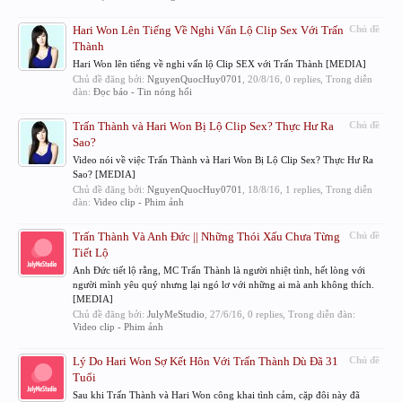
Hari Won Lên Tiếng Về Nghi Vấn Lộ Clip Sex Với Trấn
Chủ đề
Thành
Hari Won lên tiếng về nghi vấn lộ Clip SEX với Trấn Thành [MEDIA]
Chủ đề đăng bởi:
NguyenQuocHuy0701
,
20/8/16
, 0 replies, Trong diễn
đàn:
Đọc báo - Tin nóng hổi
Trấn Thành và Hari Won Bị Lộ Clip Sex? Thực Hư Ra
Chủ đề
Sao?
Video nói về việc Trấn Thành và Hari Won Bị Lộ Clip Sex? Thực Hư Ra
Sao? [MEDIA]
Chủ đề đăng bởi:
NguyenQuocHuy0701
,
18/8/16
, 1 replies, Trong diễn
đàn:
Video clip - Phim ảnh
Trấn Thành Và Anh Đức || Những Thói Xấu Chưa Từng
Chủ đề
Tiết Lộ
Anh Đức tiết lộ rằng, MC Trấn Thành là người nhiệt tình, hết lòng với
người mình yêu quý nhưng lại ngó lơ với những ai mà anh không thích.
[MEDIA]
Chủ đề đăng bởi:
JulyMeStudio
,
27/6/16
, 0 replies, Trong diễn đàn:
Video clip - Phim ảnh
Lý Do Hari Won Sợ Kết Hôn Với Trấn Thành Dù Đã 31
Chủ đề
Tuổi
Sau khi Trấn Thành và Hari Won công khai tình cảm, cặp đôi này đã