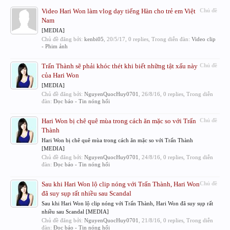
Video Hari Won làm vlog dạy tiếng Hàn cho trẻ em Việt
Chủ đề
Nam
[MEDIA]
Chủ đề đăng bởi:
kenbi05
,
20/5/17
, 0 replies, Trong diễn đàn:
Video clip
- Phim ảnh
Trấn Thành sẽ phải khóc thét khi biết những tật xấu này
Chủ đề
của Hari Won
[MEDIA]
Chủ đề đăng bởi:
NguyenQuocHuy0701
,
26/8/16
, 0 replies, Trong diễn
đàn:
Đọc báo - Tin nóng hổi
Hari Won bị chê quê mùa trong cách ăn mặc so với Trấn
Chủ đề
Thành
Hari Won bị chê quê mùa trong cách ăn mặc so với Trấn Thành
[MEDIA]
Chủ đề đăng bởi:
NguyenQuocHuy0701
,
24/8/16
, 0 replies, Trong diễn
đàn:
Đọc báo - Tin nóng hổi
Sau khi Hari Won lộ clip nóng với Trấn Thành, Hari Won
Chủ đề
đã suy sụp rất nhiều sau Scandal
Sau khi Hari Won lộ clip nóng với Trấn Thành, Hari Won đã suy sụp rất
nhiều sau Scandal [MEDIA]
Chủ đề đăng bởi:
NguyenQuocHuy0701
,
21/8/16
, 0 replies, Trong diễn
đàn:
Đọc báo - Tin nóng hổi