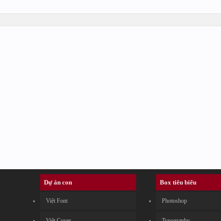
Dự án con
Box tiêu biểu
Việt Font
Photoshop
Việt Cover
Typography