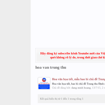
Hãy đăng ký subscribe kênh Youtube mới của Việt
quét không rõ lý do, trong thời gian chờ 
hoa van trung thu
Hoa văn họa tiết, mẫu bao bì chủ đề Tru
Hoa văn họa tiết, bao bì chủ đề Trung thu Địn
Chủ đề đăng bởi:
dang minh hoang
,
13/7/15
, 2 
Kết quả hiển thị từ 1 đến 1 trong tổng 1