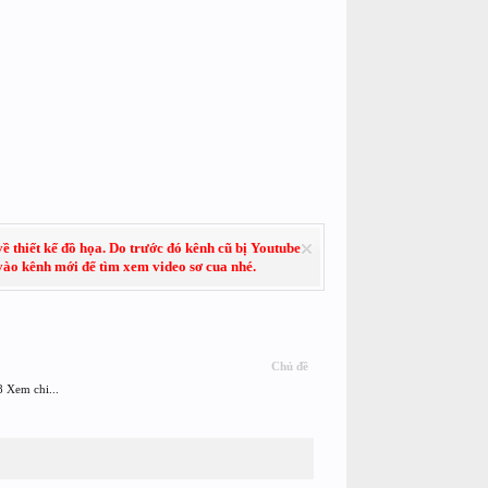
về thiết kế đồ họa. Do trước đó kênh cũ bị Youtube
 vào kênh mới để tìm xem video sơ cua nhé.
Chủ đề
 Xem chi...