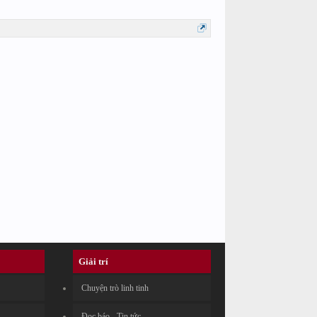
Giải trí
Chuyện trò linh tinh
Đọc báo - Tin tức