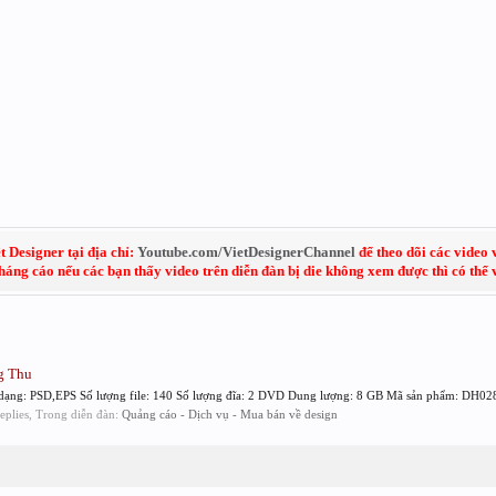
 Designer tại địa chỉ:
Youtube.com/VietDesignerChannel
để theo dõi các video 
kháng cáo nếu các bạn thấy video trên diễn đàn bị die không xem được thì có thể
ng Thu
h dạng: PSD,EPS Số lượng file: 140 Số lượng đĩa: 2 DVD Dung lượng: 8 GB Mã sản phẩm: DH028
replies, Trong diễn đàn:
Quảng cáo - Dịch vụ - Mua bán về design