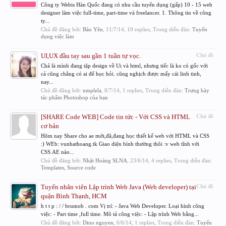
Công ty Webis Hàn Quốc đang có nhu cầu tuyển dụng (gấp) 10 - 15 web
designer làm việc full-time, part-time và freelancer. 1. Thông tin về công
ty...
Chủ đề đăng bởi:
Bảo Yên
,
11/7/14
, 10 replies, Trong diễn đàn:
Tuyển
dụng việc làm
UI,UX đầu tay sau gần 1 tuần tự vọc.
Chủ đề
Chả là mình đang tặp design về Ui và html, nhưng tiếc là ko có gốc với
cả cũng chẳng có ai để học hỏi. cũng nghịch được mấy cái linh tinh,
nay...
Chủ đề đăng bởi:
nmplela
,
8/7/14
, 1 replies, Trong diễn đàn:
Trưng bày
tác phẩm Photoshop của bạn
[SHARE Code WEB] Code tin tức - Với CSS và HTML
Chủ đề
cơ bản
Hôm nay Share cho ae mới,đã,đang học thiết kế web với HTML và CSS
:) WEb: vunhathoang.tk Giao diện bình thường thôi :v web tĩnh với
CSS.AE nào...
Chủ đề đăng bởi:
Nhật Hoàng SLNA
,
23/6/14
, 4 replies, Trong diễn đàn:
Templates, Source code
Tuyển nhân viên Lập trình Web Java (Web developer) tại
Chủ đề
quận Bình Thạnh, HCM
h t t p : / / brumob . com Vị trí: - Java Web Developer. Loại hình công
việc: - Part time ,full time. Mô tả công việc: - Lập trình Web bằng...
Chủ đề đăng bởi:
Dino nguyen
,
6/6/14
, 1 replies, Trong diễn đàn:
Tuyển