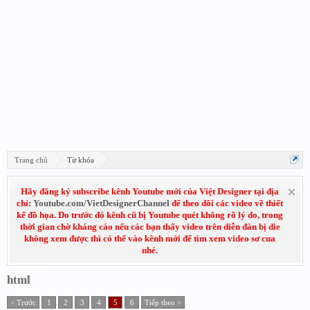
Trang chủ
Từ khóa
Hãy đăng ký subscribe kênh Youtube mới của Việt Designer tại địa
chỉ:
Youtube.com/VietDesignerChannel
để theo dõi các video về thiết
kế đồ họa. Do trước đó kênh cũ bị Youtube quét không rõ lý do, trong
thời gian chờ kháng cáo nếu các bạn thấy video trên diễn đàn bị die
không xem được thì có thể vào kênh mới để tìm xem video sơ cua
nhé.
html
< Trước
1
2
3
4
5
6
Tiếp theo >