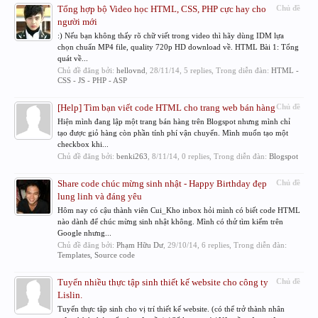
Tổng hợp bộ Video học HTML, CSS, PHP cực hay cho
Chủ đề
người mới
:) Nếu bạn không thấy rõ chữ viết trong video thì hãy dùng IDM lựa
chọn chuẩn MP4 file, quality 720p HD download về. HTML Bài 1: Tổng
quát về...
Chủ đề đăng bởi:
hellovnd
,
28/11/14
, 5 replies, Trong diễn đàn:
HTML -
CSS - JS - PHP - ASP
[Help] Tìm bạn viết code HTML cho trang web bán hàng
Chủ đề
Hiện mình đang lập một trang bán hàng trên Blogspot nhưng mình chỉ
tạo được giỏ hàng còn phần tính phí vận chuyển. Mình muốn tạo một
checkbox khi...
Chủ đề đăng bởi:
benki263
,
8/11/14
, 0 replies, Trong diễn đàn:
Blogspot
Share code chúc mừng sinh nhật - Happy Birthday đẹp
Chủ đề
lung linh và đáng yêu
Hôm nay có cậu thành viên Cui_Kho inbox hỏi mình có biết code HTML
nào dành để chúc mừng sinh nhật không. Mình có thử tìm kiếm trên
Google nhưng...
Chủ đề đăng bởi:
Phạm Hữu Dư
,
29/10/14
, 6 replies, Trong diễn đàn:
Templates, Source code
Tuyển nhiều thực tập sinh thiết kế website cho công ty
Chủ đề
Lislin.
Tuyển thực tập sinh cho vị trí thiết kế website. (có thể trở thành nhân