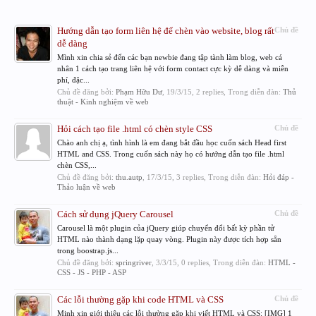
Hướng dẫn tạo form liên hệ để chèn vào website, blog rất
Chủ đề
dễ dàng
Mình xin chia sẻ đến các bạn newbie đang tập tành làm blog, web cá
nhân 1 cách tạo trang liên hệ với form contact cực kỳ dễ dàng và miễn
phí, đặc...
Chủ đề đăng bởi:
Phạm Hữu Dư
,
19/3/15
, 2 replies, Trong diễn đàn:
Thủ
thuật - Kinh nghiệm về web
Hỏi cách tạo file .html có chèn style CSS
Chủ đề
Chào anh chị ạ, tình hình là em đang bắt đầu học cuốn sách Head first
HTML and CSS. Trong cuốn sách này họ có hướng dẫn tạo file .html
chèn CSS,...
Chủ đề đăng bởi:
thu.autp
,
17/3/15
, 3 replies, Trong diễn đàn:
Hỏi đáp -
Thảo luận về web
Cách sử dụng jQuery Carousel
Chủ đề
Carousel là một plugin của jQuery giúp chuyển đổi bất kỳ phần tử
HTML nào thành dạng lặp quay vòng. Plugin này được tích hợp sẵn
trong boostrap.js...
Chủ đề đăng bởi:
springriver
,
3/3/15
, 0 replies, Trong diễn đàn:
HTML -
CSS - JS - PHP - ASP
Các lỗi thường gặp khi code HTML và CSS
Chủ đề
Minh xin giới thiệu các lỗi thường gặp khi viết HTML và CSS: [IMG] 1