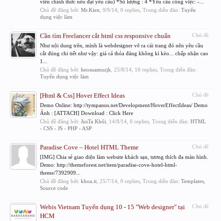
viên chính thức nếu đạt yêu cầu) *Số lượng : 4 *Yêu cầu công việc: -...
Chủ đề đăng bởi:
Mr.Kien
,
9/9/14
, 0 replies, Trong diễn đàn:
Tuyển
dụng việc làm
Cần tìm Freelancer cắt html css responsive chuẩn
Chủ đề
Như nội dung trên, mình là webdesigner vẽ ra cái trang đó nên yêu cầu
cắt đúng chi tiết như vậy: giá cả thỏa đáng không kì kèo... chấp nhận cao
1...
Chủ đề đăng bởi:
heosuamuzjk
,
25/8/14
, 10 replies, Trong diễn đàn:
Tuyển dụng việc làm
[Html & Css] Hover Effect Ideas
Chủ đề
Demo Online: http://tympanus.net/Development/HoverEffectIdeas/ Demo
Ảnh : [ATTACH] Download : Click Here
Chủ đề đăng bởi:
JusTa Khôi
,
14/8/14
, 0 replies, Trong diễn đàn:
HTML
- CSS - JS - PHP - ASP
Paradise Cove – Hotel HTML Theme
Chủ đề
[IMG] Chia sẻ giao diện làm website khách sạn, tương thích đa màn hình.
Demo: http://themeforest.net/item/paradise-cove-hotel-html-
theme/7392909...
Chủ đề đăng bởi:
khoa.it
,
25/7/14
, 0 replies, Trong diễn đàn:
Templates,
Source code
Webis Vietnam Tuyển dụng 10 - 15 "Web designer" tại
Chủ đề
HCM