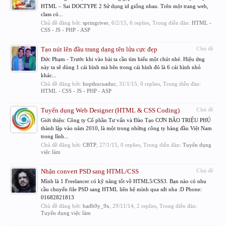
HTML – Sai DOCTYPE 2 Sử dụng id giống nhau. Trên một trang web,
class có...
Chủ đề đăng bởi:
springriver
,
6/2/15
, 6 replies, Trong diễn đàn:
HTML -
CSS - JS - PHP - ASP
Tạo nút lên đầu trang dạng tên lửa cực đẹp
Chủ đề
Đức Phạm - Trước khi vào bài ta cần tìm hiểu một chút nhé. Hiệu ứng
này ta sẽ dùng 1 cái hình mà bên trong cái hình đó là 6 cái hình nhỏ
khác...
Chủ đề đăng bởi:
hopthucuaduc
,
31/1/15
, 0 replies, Trong diễn đàn:
HTML - CSS - JS - PHP - ASP
Tuyển dụng Web Designer (HTML & CSS Coding)
Chủ đề
Giới thiệu: Công ty Cổ phần Tư vấn và Đào Tạo CƠN BÃO TRIỆU PHÚ
thành lập vào năm 2010, là một trong những công ty hàng đầu Việt Nam
trong lĩnh...
Chủ đề đăng bởi:
CBTP
,
27/1/15
, 0 replies, Trong diễn đàn:
Tuyển dụng
việc làm
Nhận convert PSD sang HTML/CSS
Chủ đề
Mình là 1 Freelancer có kỹ năng tốt về HTML5/CSS3. Bạn nào có nhu
cầu chuyển file PSD sang HTML liên hệ mình qua sđt nha :D Phone:
01682821813
Chủ đề đăng bởi:
badb0y_9x
,
29/11/14
, 2 replies, Trong diễn đàn:
Tuyển dụng việc làm