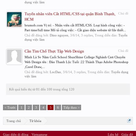
dụng việc làm
Tuyển nhân viên Cắt HTML/CSS tại quận Bình Thạnh,
Chủ đề
HCM
brumob.com Vị trí: - Nhân viên cắt HTML/CSS. Loại hình công việc: -
Part time/full time Mô tả công việc: - Cắt giao diện website từ file thiết...
Chủ đề đăng bởi:
Dino nguyen
,
3/6/14
, 3 replies, Trong diễn đàn:
Tuyển
dụng việc làm
Cần Tìm Chổ Thực Tập Web Design
Chủ đề
Mình Là Sv Năm Cuối School ShunShine College Nghành Cntt Chuyên
Web Design tên : Đào Thanh Lộc Tuổi :22 Thành Thạo Adobe Photoshop
,Corel Draw,...
Chủ đề đăng bởi:
LocDao
,
3/6/14
, 3 replies, Trong diễn đàn:
Tuyển dụng
việc làm
Kết quả hiển thị từ 81 đến 100 trong tổng 120
< Trước
1
2
3
4
5
6
Tiếp theo >
Trang chủ
Từ khóa
Giao diện di động
Vietnamese
Liên hệ
Giúp đỡ