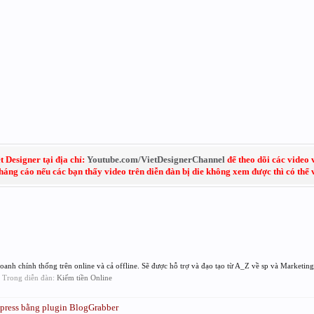
 Designer tại địa chỉ:
Youtube.com/VietDesignerChannel
để theo dõi các video 
kháng cáo nếu các bạn thấy video trên diễn đàn bị die không xem được thì có thể
nh chính thống trên online và cả offline. Sẽ được hỗ trợ và đạo tạo từ A_Z về sp và Marketing 
s, Trong diễn đàn:
Kiếm tiền Online
xpress bằng plugin BlogGrabber