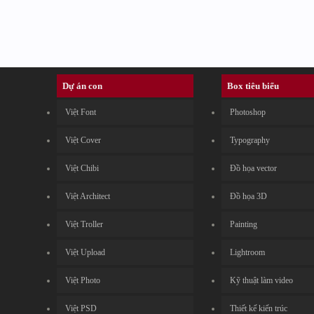
Dự án con
Box tiêu biểu
Việt Font
Photoshop
Việt Cover
Typography
Việt Chibi
Đồ họa vector
Việt Architect
Đồ họa 3D
Việt Troller
Painting
Việt Upload
Lightroom
Việt Photo
Kỹ thuật làm video
Việt PSD
Thiết kế kiến trúc