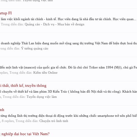
 Trong diễn đàn:
Tuyển dụng việc làm
tup FI
àm việc khối ngành tài chính - kinh tế. Học viên đang là nhà đầu tư tài chính. Học viên quan...
s, Trong diễn đàn:
Quảng cáo - Dịch vụ - Mua bán về design
i, doanh nghiệp Thái Lan hiện đang muốn mở rộng sang thị trường Việt Nam để hiện thực hoá th
Trong diễn đàn:
Ý tưởng quảng cáo
 đến một linh vật (mascot) của quốc gia tổ chức. Đó là chú chó Triker năm 1994 (Mỹ), chú gà Foo
replies, Trong diễn đàn:
Kiếm tiền Online
thất, thiết kế, truyền thông
 chuyên về thiết kế và làm phim 3D Kiến Trúc ( không bán đồ Nội thất và thi công). Khách hàn
es, Trong diễn đàn:
Tuyển dụng việc làm
anh
ừng thống lĩnh thị trường điện thoại di động trước khi những chiếc smartphone trở nên phổ biến
, 8 replies, Trong diễn đàn:
Chuyện trò linh tinh
t nghiệp đại học tại Việt Nam?