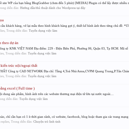
ề site WP của bạn bằng BlogGrabber (chưa đến 5 phút) [MEDIA] Plugin có thể lấy được nhiều n
 Trong diễn đàn:
Hướng dẫn/thủ thuật dành cho Wordpress tại đây
họa
 cầu khách hàng, vẽ lại mẫu theo hình khách hàng gợi ý, thiết kế hình ảnh theo từng chủ đề. *Ưu
plies, Trong diễn đàn:
Tuyển dụng việc làm
 theo dự án
 KNK VIỆT NAM Địa điểm: 229 - Điện Biên Phủ, Phường 06, Quận 03, Tp HCM. Mã số vi
lies, Trong diễn đàn:
Tuyển dụng việc làm
ến trúc nội/ngoại thất
 Công ty CAD NETWORK Địa chỉ: Tầng 4,Toà Nhà Anna,CVPM Quang Trung,P.Tân Chánh 
lies, Trong diễn đàn:
Tuyển dụng việc làm
ằng excel ( Full time )
nội dung sản phẩm, hình ảnh trên các website thương mại điện tử lớn tại nước ngoài....
Trong diễn đàn:
Tuyển dụng việc làm
o, chỉ cần bạn có 1 ít thời gian rảnh, có website, facebook, blog hoặc tham gia các trang mạng 
0 replies, Trong diễn đàn:
Chuyện trò linh tinh