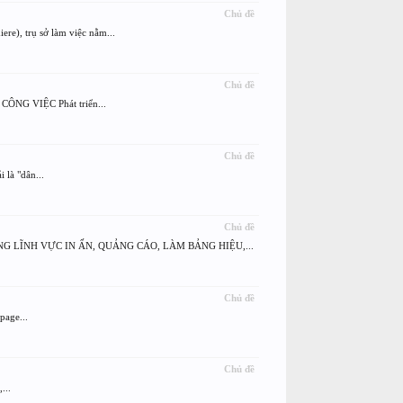
Chủ đề
, trụ sở làm việc nằm...
Chủ đề
ÔNG VIỆC Phát triển...
Chủ đề
là "dân...
Chủ đề
LĨNH VỰC IN ẤN, QUẢNG CÁO, LÀM BẢNG HIỆU,...
Chủ đề
page...
Chủ đề
...