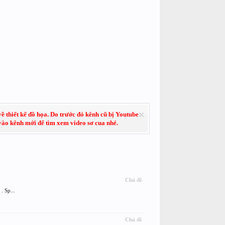
về thiết kế đồ họa. Do trước đó kênh cũ bị Youtube
 vào kênh mới để tìm xem video sơ cua nhé.
Chủ đề
. Sp...
Chủ đề