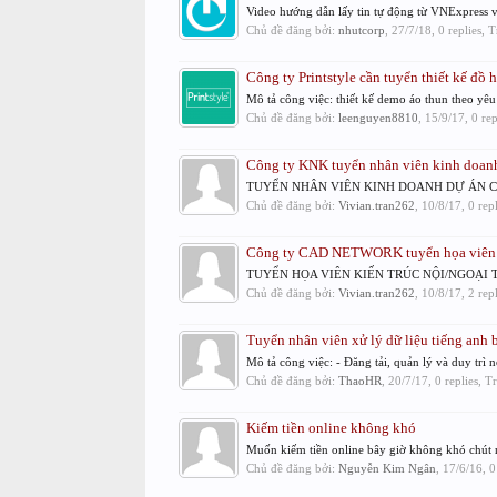
Video hướng dẫn lấy tin tự động từ VNExpress v
Chủ đề đăng bởi:
nhutcorp
,
27/7/18
, 0 replies,
Công ty Printstyle cần tuyển thiết kế đồ 
Mô tả công việc: thiết kế demo áo thun theo yêu
Chủ đề đăng bởi:
leenguyen8810
,
15/9/17
, 0 re
Công ty KNK tuyển nhân viên kinh doanh
TUYỂN NHÂN VIÊN KINH DOANH DỰ ÁN Công ty
Chủ đề đăng bởi:
Vivian.tran262
,
10/8/17
, 0 rep
Công ty CAD NETWORK tuyển họa viên ki
TUYỂN HỌA VIÊN KIẾN TRÚC NỘI/NGOẠI THẤT
Chủ đề đăng bởi:
Vivian.tran262
,
10/8/17
, 2 rep
Tuyển nhân viên xử lý dữ liệu tiếng anh b
Mô tả công việc: - Đăng tải, quản lý và duy trì 
Chủ đề đăng bởi:
ThaoHR
,
20/7/17
, 0 replies, 
Kiếm tiền online không khó
Muốn kiếm tiền online bây giờ không khó chút nà
Chủ đề đăng bởi:
Nguyễn Kim Ngân
,
17/6/16
, 