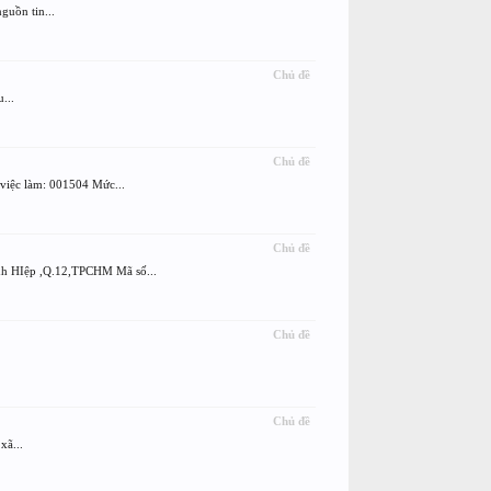
guồn tin...
Chủ đề
...
Chủ đề
ệc làm: 001504 Mức...
Chủ đề
HIệp ,Q.12,TPCHM Mã số...
Chủ đề
Chủ đề
xã...