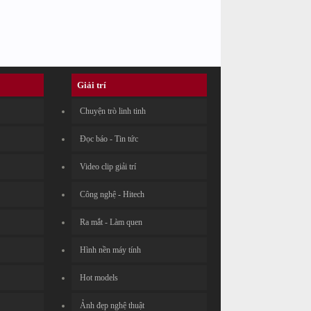
Giải trí
Chuyện trò linh tinh
Đọc báo - Tin tức
Video clip giải trí
Công nghệ - Hitech
Ra mắt - Làm quen
Hình nền máy tính
Hot models
Ảnh đẹp nghệ thuật