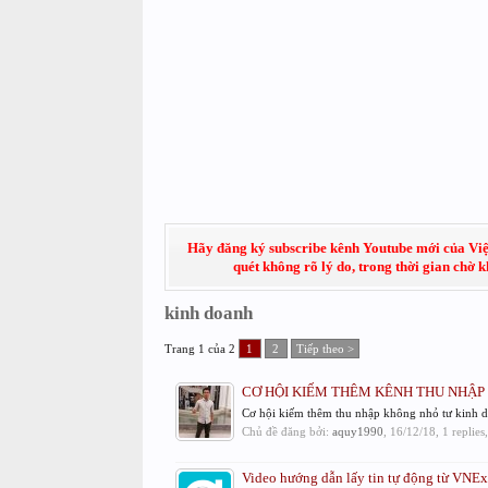
Hãy đăng ký subscribe kênh Youtube mới của Việt
quét không rõ lý do, trong thời gian chờ 
kinh doanh
Trang 1 của 2
1
2
Tiếp theo >
CƠ HỘI KIẾM THÊM KÊNH THU NHẬP
Cơ hội kiếm thêm thu nhập không nhỏ tư kinh doa
Chủ đề đăng bởi:
aquy1990
,
16/12/18
, 1 replie
Video hướng dẫn lấy tin tự động từ VNE