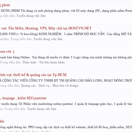
g phim
HIM Tôi đang có một phòng dựng phim, với 03 máy dựng (PC, dựng phần mềm Premiere)
ong diễn đàn:
Tuyển dụng việc làm
 vực Tên Miền, Hosting, VPS, Máy chủ tại HOSTVN.NET
0,000 VND (+ % hoa hồng) KINH NGHIỆM : 1 năm TRÌNH ĐỘ HỌC VẤN : Cao đẳng MÔ TẢ C
 replies, Trong diễn đàn:
Tuyển dụng việc làm
em với :(
doanh bán hàng Online . Em đang rất muốn có được 1 Logo riêng của mình nhưng em không phải 
, Trong diễn đàn:
Thảo luận - Tài liệu tham khảo
ĩnh vực thiết kế & quảng cáo tại Tp.HCM
CỘNG TÁC VIÊN CÔNG TY TNHH ĐT TM QUẢNG CÁO BẢO LONG, HOẠT ĐỘNG TRONG 
 Trong diễn đàn:
Quảng cáo - Dịch vụ - Mua bán về design
, fanpage...kiêm SEO partime
 tuyển dụng: 02 Nhân viên marketing online partime: 1 quản lý fanpage giáo dục, 1 quản lý fan
ies, Trong diễn đàn:
Tuyển dụng việc làm
Nội
ng nghệ thông tin. PPO cung cấp các dịch vụ thiết kế website, thiết kế đồ hoạ, phần mềm, SEO,