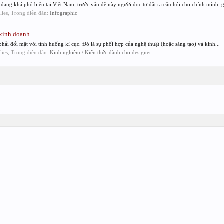
đang khá phổ biến tại Việt Nam, trước vấn đề này người đọc tự đặt ra câu hỏi cho chính mình, gi
plies, Trong diễn đàn:
Infographic
 kinh doanh
 phải đối mặt với tình huống kì cục. Đó là sự phối hợp của nghệ thuật (hoặc sáng tạo) và kinh...
plies, Trong diễn đàn:
Kinh nghiệm / Kiến thức dành cho designer