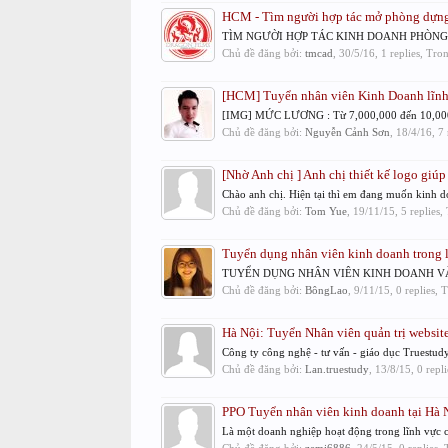
HCM - Tìm người hợp tác mở phòng dựn
TÌM NGƯỜI HỢP TÁC KINH DOANH PHÒNG DỰNG P
Chủ đề đăng bởi:
tmcad
,
30/5/16
, 1 replies, Tr
[HCM] Tuyển nhân viên Kinh Doanh lĩnh
[IMG] MỨC LƯƠNG : Từ 7,000,000 đến 10,00
Chủ đề đăng bởi:
Nguyễn Cảnh Sơn
,
18/4/16
, 7
[Nhờ Anh chị ] Anh chị thiết kế logo giúp 
Chào anh chị. Hiện tại thì em đang muốn kinh 
Chủ đề đăng bởi:
Tom Yue
,
19/11/15
, 5 replies
Tuyển dụng nhân viên kinh doanh trong l
TUYỂN DỤNG NHÂN VIÊN KINH DOANH VÀ 
Chủ đề đăng bởi:
BôngLao
,
9/11/15
, 0 replies,
Hà Nội: Tuyển Nhân viên quản trị website
Công ty công nghệ - tư vấn - giáo dục Truestudy
Chủ đề đăng bởi:
Lan.truestudy
,
13/8/15
, 0 repl
PPO Tuyển nhân viên kinh doanh tại Hà 
Là một doanh nghiệp hoạt động trong lĩnh vực cô