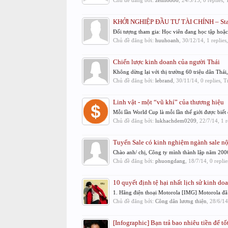
Chủ đề đăng bởi:
zemi6886
,
24/5/15
, 0 replies,
KHỞI NGHIỆP ĐẦU TƯ TÀI CHÍNH – Star
Đối tượng tham gia: Học viên đang học tập hoặc l
Chủ đề đăng bởi:
huuhoanh
,
30/12/14
, 1 replie
Chiến lược kinh doanh của người Thái
Không dừng lại với thị trường 60 triệu dân Thá
Chủ đề đăng bởi:
lebrand
,
30/11/14
, 0 replies, 
Linh vật - một “vũ khí” của thương hiệu
Mỗi lần World Cup là mỗi lần thế giới được biết
Chủ đề đăng bởi:
lukhachdem0209
,
22/7/14
, 1 
Tuyển Sale có kinh nghiệm ngành sale nội 
Chào anh/ chị, Công ty mình thành lập năm 2006
Chủ đề đăng bởi:
phuongdang
,
18/7/14
, 0 repli
10 quyết định tệ hại nhất lịch sử kinh do
1. Hãng điện thoại Motorola [IMG] Motorola đã t
Chủ đề đăng bởi:
Công dân lương thiện
,
28/6/14
[Infographic] Bạn trả bao nhiêu tiền để tố