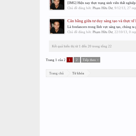
[IMG] Hiện nay thực trạng sinh viên thất nghiệp 
Chủ đề đăng bởi:
Phạm Hữu Dư
,
9/12/13
, 27 re
Cân bằng giữa tư duy sáng tạo và thực tế
Là freelancers trong lĩnh vực sáng tạo, chúng ta
Chủ đề đăng bởi:
Phạm Hữu Dư
,
22/10/13
, 0 re
Kết quả hiển thị từ 1 đến 20 trong tổng 22
Trang 1 của 2
1
2
Tiếp theo >
Trang chủ
Từ khóa