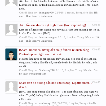
Xin chào cả nhà, Gần đây khi mình mở Lightroom 6 lên thì gặp sự cố là
Lightroom bị đơ, cứ load mãi mà không mở lên được (hình). Mọi người
giúp...
Chủ đề đăng bởi:
duongthuy90
,
22/3/18
, 1 replies, Trong diễn đàn:
Hỏi
đáp - Thảo luận về Lightroom
Xử lí lỗi sau khi cài đặt Lightroom (Not responding)
Chủ đề
Làm sao để lightroom không như này nữa ạ? Em vừa cài xong bật lên thì
bị vầy. Em cảm ơn ạ! [IMG]
Chủ đề đăng bởi:
thienantranngoc
,
6/2/18
, 1 replies, Trong diễn đàn:
Hỏi
đáp - Thảo luận về Lightroom
[Share] Bộ video hướng dẫn chụp ảnh và retouch bằng
Chủ đề
Photoshop và Lightroom cực chất
Mới sưu tầm được bộ tài liệu này thấy khá hay nên chia sẻ cho anh em
cùng xem. Hướng dẫn đầy đủ, chi tiết từ tiền kỳ đến hậu kỳ luôn , anh
em tải...
Chủ đề đăng bởi:
Gonhoang216
,
8/1/18
, 2 replies, Trong diễn đàn:
Các
kỹ thuật trong nhiếp ảnh
Share trọn bộ hướng dẫn học Photoshop, Lightroom từ A
Chủ đề
đến Z
[IMG] Nội dung hướng dẫn gồm có: - Tạo phối cảnh hiệu ứng ngày và
đêm - Trọn bộ hướng dẫn kéo màu lightroom - Blend màu phòng khách
- Tách nền...
Chủ đề đăng bởi:
windssong1999
,
27/12/17
, 3 replies, Trong diễn đàn: