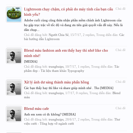
Lightroom chạy chậm, có phải do máy tính của bạn cấu
Chủ đề
hình yếu?
Adobe cuối cùng cũng thừa nhận phần mềm chỉnh ảnh Lightroom của
họ gặp trục trặc về tốc độ và đang ưu tiên giải quyết vấn đề này. Nếu là
dân chụp...
Chủ đề đăng bởi:
Người Chia Sẻ
,
15/7/17
, 2 replies, Trong diễn đàn:
Các
bài hướng dẫn Lightroom
Blend màu fashion anh em thấy hay thì nhớ like cho
Chủ đề
mình nhé!
[MEDIA]
Chủ đề đăng bởi:
trungbuips
,
10/7/17
, 1 replies, Trong diễn đàn:
Tác
phẩm đẹp - Tài liệu tham khảo Typography
Xử lý ảnh dư sáng thành màu phấn hồng
Chủ đề
Các bạn thấy hay thì like và share giúp mình nhé . Tks [MEDIA]
Chủ đề đăng bởi:
trungbuips
,
1/7/17
, 0 replies, Trong diễn đàn:
Blend
màu
Blend màu cafe
Chủ đề
Anh em xem có đc không? [MEDIA]
Chủ đề đăng bởi:
trungbuips
,
28/6/17
, 2 replies, Trong diễn đàn:
Thư
viện cưới - Tổng hợp về ngành cưới