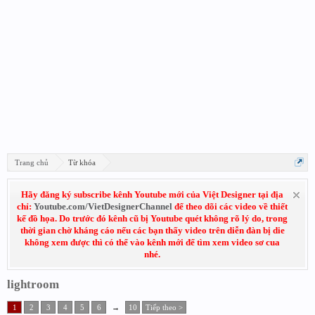
Trang chủ
Từ khóa
Hãy đăng ký subscribe kênh Youtube mới của Việt Designer tại địa
chỉ:
Youtube.com/VietDesignerChannel
để theo dõi các video về thiết
kế đồ họa. Do trước đó kênh cũ bị Youtube quét không rõ lý do, trong
thời gian chờ kháng cáo nếu các bạn thấy video trên diễn đàn bị die
không xem được thì có thể vào kênh mới để tìm xem video sơ cua
nhé.
lightroom
1
2
3
4
5
6
→
10
Tiếp theo >