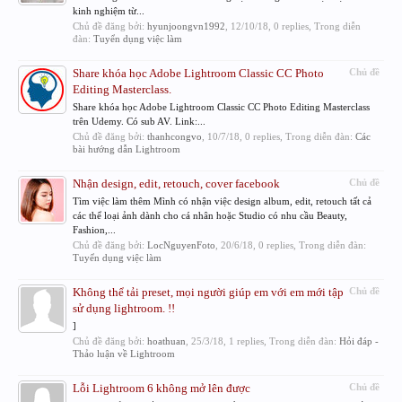
kinh nghiệm từ...
Chủ đề đăng bởi:
hyunjoongvn1992
,
12/10/18
, 0 replies, Trong diễn
đàn:
Tuyển dụng việc làm
Share khóa học Adobe Lightroom Classic CC Photo
Chủ đề
Editing Masterclass.
Share khóa học Adobe Lightroom Classic CC Photo Editing Masterclass
trên Udemy. Có sub AV. Link:...
Chủ đề đăng bởi:
thanhcongvo
,
10/7/18
, 0 replies, Trong diễn đàn:
Các
bài hướng dẫn Lightroom
Nhận design, edit, retouch, cover facebook
Chủ đề
Tìm việc làm thêm Mình có nhận việc design album, edit, retouch tất cả
các thể loại ảnh dành cho cá nhân hoặc Studio có nhu cầu Beauty,
Fashion,...
Chủ đề đăng bởi:
LocNguyenFoto
,
20/6/18
, 0 replies, Trong diễn đàn:
Tuyển dụng việc làm
Không thể tải preset, mọi người giúp em với em mới tập
Chủ đề
sử dụng lightroom. !!
]
Chủ đề đăng bởi:
hoathuan
,
25/3/18
, 1 replies, Trong diễn đàn:
Hỏi đáp -
Thảo luận về Lightroom
Lỗi Lightroom 6 không mở lên được
Chủ đề