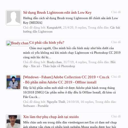
Sử dụng Brush Lightroom edit ảnh Low Key
Chủ đề
Hướng dẫn cách sử dụng Brush trong Lightroom để chỉnh sửa ảnh Low
Key [MEDIA]
Chủ đề đăng bởi:
Kangtak44
,
21/4/20
, 0 replies, Trong diễn đàn:
Các bài
hướng dẫn Lightroom
Có phải cấu hình yếu?
Chủ đề
Chào mọi người, Cho mình hỏi cấu hình máy như bên dưới của
mình có yếu không mà khi mình chạy Lightroom và Photoshop CC 2019
cùng một lúc thì bị...
Chủ đề đăng bởi:
Brady.chan
,
31/7/19
, 4 replies, Trong diễn đàn:
Hỏi
đáp - Xin xỏ - Thảo luận về Photoshop
[Windows - Fshare] Adobe Collection CC 2019 + Cra.ck
Chủ đề
- Bộ phần mềm Adobe CC 2019 - Offline install
Đây là bộ phần mềm mới nhất vừ được Adobe phát hành trong tháng
10/2018 [IMG] Các phần mềm ở đây đều là Offline Install, đã kèm cả
File Cra.ck...
Chủ đề đăng bởi:
Nguyễn Thiết
,
24/10/18
, 16 replies, Trong diễn đàn:
Software - Portable
Xin làm thợ phụ chụp ảnh tại stuido
Chủ đề
Mến chào anh em trong diễn đàn vietdesigner.net Em có đam mê chụp
ảnh nhưng vẫn chưa có nhiều kinh nghiệm.Mong muốn được học hỏi