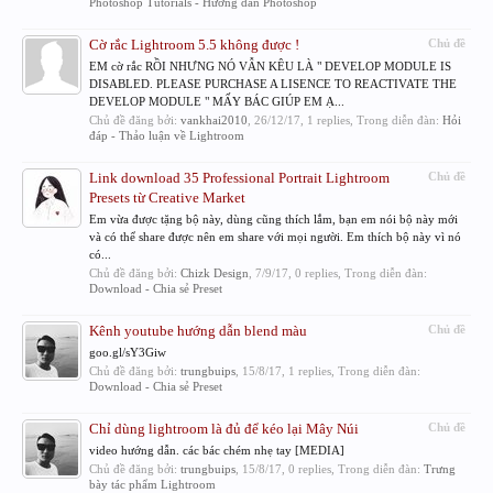
Photoshop Tutorials - Hướng dẫn Photoshop
Cờ rắc Lightroom 5.5 không được !
Chủ đề
EM cờ rắc RỒI NHƯNG NÓ VẪN KÊU LÀ " DEVELOP MODULE IS
DISABLED. PLEASE PURCHASE A LISENCE TO REACTIVATE THE
DEVELOP MODULE " MẤY BÁC GIÚP EM Ạ...
Chủ đề đăng bởi:
vankhai2010
,
26/12/17
, 1 replies, Trong diễn đàn:
Hỏi
đáp - Thảo luận về Lightroom
Link download 35 Professional Portrait Lightroom
Chủ đề
Presets từ Creative Market
Em vừa được tặng bộ này, dùng cũng thích lắm, bạn em nói bộ này mới
và có thể share được nên em share với mọi người. Em thích bộ này vì nó
có...
Chủ đề đăng bởi:
Chizk Design
,
7/9/17
, 0 replies, Trong diễn đàn:
Download - Chia sẻ Preset
Kênh youtube hướng dẫn blend màu
Chủ đề
goo.gl/sY3Giw
Chủ đề đăng bởi:
trungbuips
,
15/8/17
, 1 replies, Trong diễn đàn:
Download - Chia sẻ Preset
Chỉ dùng lightroom là đủ để kéo lại Mây Núi
Chủ đề
video hướng dẫn. các bác chém nhẹ tay [MEDIA]
Chủ đề đăng bởi:
trungbuips
,
15/8/17
, 0 replies, Trong diễn đàn:
Trưng
bày tác phẩm Lightroom