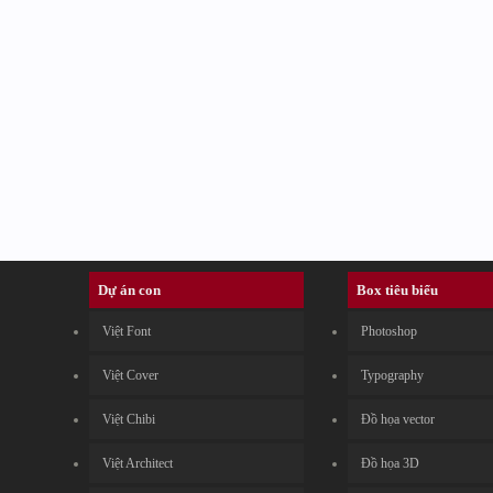
Dự án con
Box tiêu biểu
Việt Font
Photoshop
Việt Cover
Typography
Việt Chibi
Đồ họa vector
Việt Architect
Đồ họa 3D