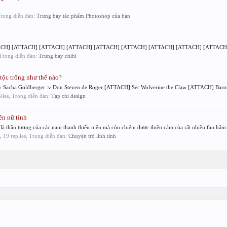
 Trong diễn đàn:
Trưng bày tác phẩm Photoshop của bạn
CH] [ATTACH] [ATTACH] [ATTACH] [ATTACH] [ATTACH] [ATTACH] [ATTACH] [ATTACH]
, Trong diễn đàn:
Trưng bày chibi
ộc trông như thế nào?
by Sacha Goldberger :v Don Steven de Roger [ATTACH] Ser Wolverine the Claw [ATTACH] Baron
plies, Trong diễn đàn:
Tạp chí design
ên nữ tính
à thần tượng của các nam thanh thiếu niên mà còn chiếm được thiện cảm của rất nhiều fan hâm 
, 19 replies, Trong diễn đàn:
Chuyện trò linh tinh