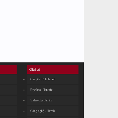
Giải trí
Chuyện trò linh tinh
Đọc báo - Tin tức
Video clip giải trí
Công nghệ - Hitech