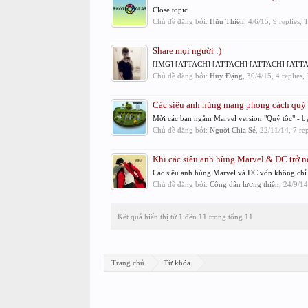
Close topic
Chủ đề đăng bởi:
Hữu Thiện
,
4/6/15
, 9 replies,
Share mọi người :)
[IMG] [ATTACH] [ATTACH] [ATTACH] [ATTA
Chủ đề đăng bởi:
Huy Đặng
,
30/4/15
, 4 replies
Các siêu anh hùng mang phong cách quý t
Mời các bạn ngắm Marvel version "Quý tộc" - 
Chủ đề đăng bởi:
Người Chia Sẻ
,
22/11/14
, 7 re
Khi các siêu anh hùng Marvel & DC trở n
Các siêu anh hùng Marvel và DC vốn không chỉ l
Chủ đề đăng bởi:
Công dân lương thiện
,
24/9/14
Kết quả hiển thị từ 1 đến 11 trong tổng 11
Trang chủ
Từ khóa