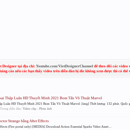
 Designer tại địa chỉ:
Youtube.com/VietDesignerChannel
để theo dõi các video 
kháng cáo nếu các bạn thấy video trên diễn đàn bị die không xem được thì có thể
ại Thập Luân HD Thuyết Minh 2021 Bom Tấn Võ Thuật Marvel
Luân HD Thuyết Minh 2021 Bom Tấn Võ Thuật Marvel. [img] Thời lượng: 132 phút. Quốc gi
, Trong diễn đàn:
Video clip - Phim ảnh
ctor Strange bằng After Effects
ffects (Fire portal only) [MEDIA] Download Action Essential Sparks Video Asset:...