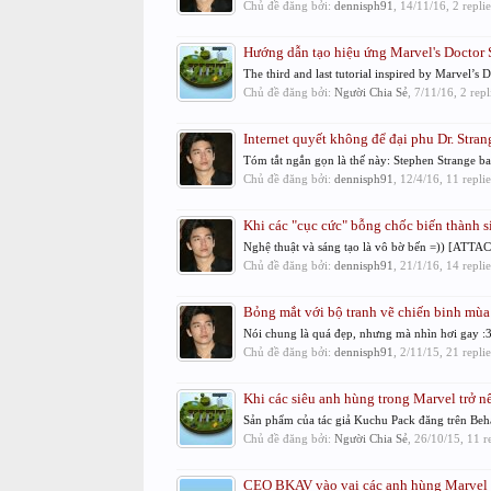
Chủ đề đăng bởi:
dennisph91
,
14/11/16
, 2 repli
Hướng dẫn tạo hiệu ứng Marvel's Doctor St
The third and last tutorial inspired by Marvel
Chủ đề đăng bởi:
Người Chia Sẻ
,
7/11/16
, 2 rep
Internet quyết không để đại phu Dr. Stra
Tóm tắt ngắn gọn là thế này: Stephen Strange ban
Chủ đề đăng bởi:
dennisph91
,
12/4/16
, 11 repli
Khi các "cục cức" bỗng chốc biến thành 
Nghệ thuật và sáng tạo là vô bờ bến =)) 
Chủ đề đăng bởi:
dennisph91
,
21/1/16
, 14 repli
Bỏng mắt với bộ tranh vẽ chiến binh mùa 
Nói chung là quá đẹp, nhưng mà nhìn hơi g
Chủ đề đăng bởi:
dennisph91
,
2/11/15
, 21 repli
Khi các siêu anh hùng trong Marvel trở n
Sản phẩm của tác giả Kuchu Pack đăng trên
Chủ đề đăng bởi:
Người Chia Sẻ
,
26/10/15
, 11 r
CEO BKAV vào vai các anh hùng Marvel (