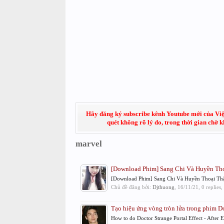
Hãy đăng ký subscribe kênh Youtube mới của Việt
quét không rõ lý do, trong thời gian chờ 
marvel
[Download Phim] Sang Chi Và Huyền Tho
[Download Phim] Sang Chi Và Huyền Thoại Thập 
Chủ đề đăng bởi:
Djthuong
,
16/11/21
, 0 replies
Tạo hiệu ứng vòng tròn lửa trong phim Do
How to do Doctor Strange Portal Effect - After E