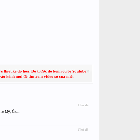
về thiết kế đồ họa. Do trước đó kênh cũ bị Youtube
 vào kênh mới để tìm xem video sơ cua nhé.
Chủ đề
a: Mỹ, Úc....
Chủ đề