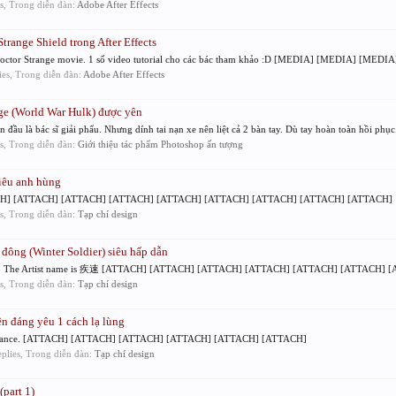
es, Trong diễn đàn:
Adobe After Effects
range Shield trong After Effects
’s Doctor Strange movie. 1 số video tutorial cho các bác tham khảo :D [MEDIA] [MEDIA] [MEDIA]
lies, Trong diễn đàn:
Adobe After Effects
nge (World War Hulk) được yên
 đầu là bác sĩ giải phẩu. Nhưng dính tai nạn xe nên liệt cả 2 bàn tay. Dù tay hoàn toàn hồi phục.
es, Trong diễn đàn:
Giới thiệu tác phẩm Photoshop ấn tượng
siêu anh hùng
[ATTACH] [ATTACH] [ATTACH] [ATTACH] [ATTACH] [ATTACH] [ATTACH] [ATTACH] [ATTACH]
es, Trong diễn đàn:
Tạp chí design
đông (Winter Soldier) siêu hấp dẫn
ay :3 The Artist name is 疾速 [ATTACH] [ATTACH] [ATTACH] [ATTACH] [ATTACH] [ATTACH] 
es, Trong diễn đàn:
Tạp chí design
ên đáng yêu 1 cách lạ lùng
 Behance. [ATTACH] [ATTACH] [ATTACH] [ATTACH] [ATTACH] [ATTACH]
eplies, Trong diễn đàn:
Tạp chí design
part 1)