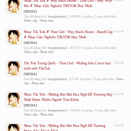
Nhạc Tik Tok ✗ Way Back Home - That Girl - Stay With
Chủ đề
Me ✗ Nhạc Gây Nghiện TIKTOK Hay Nhất
[MEDIA]
Chủ đề đăng bởi:
hungtienleno1
,
10/8/18
, 0 replies, Trong diễn đàn:
Video clip - Phim ảnh
Nhạc Tik Tok ✗ That Girl - Way Back Home - HandClap
Chủ đề
✗ Nhạc Gây Nghiện TIKTOK Hay Nhất
[MEDIA]
Chủ đề đăng bởi:
hungtienleno1
,
30/7/18
, 0 replies, Trong diễn đàn:
Video clip - Phim ảnh
Tik Tok Trung Quốc - That Girl - Những bản Cover hay
Chủ đề
nhất trên TikTok
[MEDIA]
Chủ đề đăng bởi:
hungtienleno1
,
8/7/18
, 0 replies, Trong diễn đàn:
Video
clip - Phim ảnh
Nhạc Tik Tok - Những Bài Hát Hoa Ngữ Dễ Thương Hay
Chủ đề
Nhất Được Nhiều Người Tìm Kiếm
[MEDIA]
Chủ đề đăng bởi:
hungtienleno1
,
15/6/18
, 0 replies, Trong diễn đàn:
Video clip - Phim ảnh
Nhạc Tik Tok - Những Bài Hát Hoa Ngữ Dễ Thương
Chủ đề
Được Yêu Thích Nhất