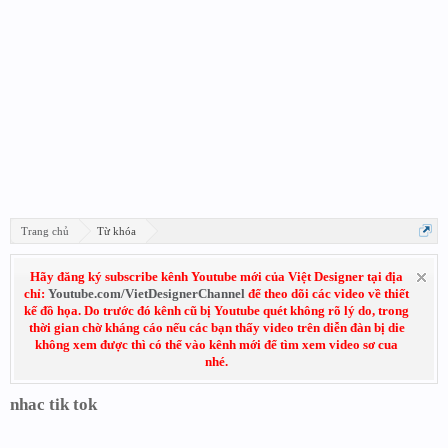
Trang chủ
Từ khóa
Hãy đăng ký subscribe kênh Youtube mới của Việt Designer tại địa
chỉ:
Youtube.com/VietDesignerChannel
để theo dõi các video về thiết
kế đồ họa. Do trước đó kênh cũ bị Youtube quét không rõ lý do, trong
thời gian chờ kháng cáo nếu các bạn thấy video trên diễn đàn bị die
không xem được thì có thể vào kênh mới để tìm xem video sơ cua
nhé.
nhac tik tok