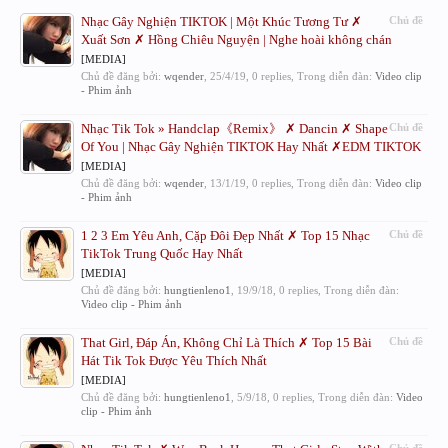
Nhạc Gây Nghiện TIKTOK | Một Khúc Tương Tư ✗
Chủ đề
Xuất Sơn ✗ Hồng Chiêu Nguyện | Nghe hoài không chán
[MEDIA]
Chủ đề đăng bởi:
wqender
,
25/4/19
, 0 replies, Trong diễn đàn:
Video clip
- Phim ảnh
Nhạc Tik Tok » Handclap《Remix》 ✗ Dancin ✗ Shape
Chủ đề
Of You | Nhạc Gây Nghiện TIKTOK Hay Nhất ✗EDM TIKTOK
[MEDIA]
Chủ đề đăng bởi:
wqender
,
13/1/19
, 0 replies, Trong diễn đàn:
Video clip
- Phim ảnh
1 2 3 Em Yêu Anh, Cặp Đôi Đẹp Nhất ✗ Top 15 Nhạc
Chủ đề
TikTok Trung Quốc Hay Nhất
[MEDIA]
Chủ đề đăng bởi:
hungtienleno1
,
19/9/18
, 0 replies, Trong diễn đàn:
Video clip - Phim ảnh
That Girl, Đáp Án, Không Chỉ Là Thích ✗ Top 15 Bài
Chủ đề
Hát Tik Tok Được Yêu Thích Nhất
[MEDIA]
Chủ đề đăng bởi:
hungtienleno1
,
5/9/18
, 0 replies, Trong diễn đàn:
Video
clip - Phim ảnh