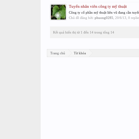
Tuyển nhân viên công ty mỹ thuật
Công ty cổ phần mỹ thuật liên vũ đang cần tuyể
Chủ đề đăng bởi:
phuong0285
,
20/6/13
, 0 repli
Kết quả hiển thị từ 1 đến 14 trong tổng 14
Trang chủ
Từ khóa