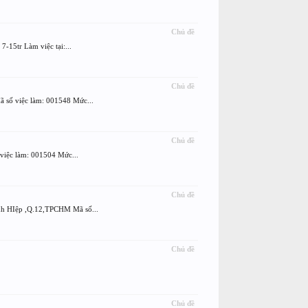
Chủ đề
5tr Làm việc tại:...
Chủ đề
ố việc làm: 001548 Mức...
Chủ đề
ệc làm: 001504 Mức...
Chủ đề
HIệp ,Q.12,TPCHM Mã số...
Chủ đề
Chủ đề