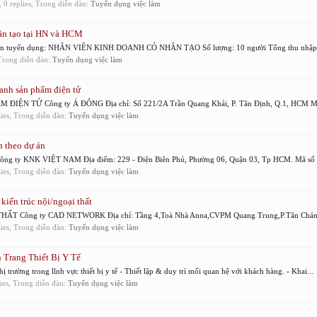
, 0 replies, Trong diễn đàn:
Tuyển dụng việc làm
ân tạo tại HN và HCM
n tuyển dụng: NHÂN VIÊN KINH DOANH CỎ NHÂN TẠO Số lượng: 10 người Tổng thu nhập 7-1
 Trong diễn đàn:
Tuyển dụng việc làm
anh sản phẩm điện tử
 TỬ Công ty Á ĐÔNG Địa chỉ: Số 221/2A Trần Quang Khải, P. Tân Định, Q.1, HCM Mã s
lies, Trong diễn đàn:
Tuyển dụng việc làm
 theo dự án
 KNK VIỆT NAM Địa điểm: 229 - Điện Biên Phủ, Phường 06, Quận 03, Tp HCM. Mã số vi
lies, Trong diễn đàn:
Tuyển dụng việc làm
ến trúc nội/ngoại thất
 Công ty CAD NETWORK Địa chỉ: Tầng 4,Toà Nhà Anna,CVPM Quang Trung,P.Tân Chánh 
lies, Trong diễn đàn:
Tuyển dụng việc làm
Trang Thiết Bị Y Tế
rường trong lĩnh vực thiết bị y tế - Thiết lập & duy trì mối quan hệ với khách hàng. - Khai...
lies, Trong diễn đàn:
Tuyển dụng việc làm