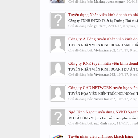
Chủ đề đăng bởi:
Macknguyendesigner
,
20/4/18
Tuyển dụng Nhân viên kinh doanh cỏ nh
Công ty TNHH ĐTXD Thiết bị Trường Phú thuậ
Chủ đề đăng bởi:
golffami
,
22/11/17
, 0 replies,
Công ty Á Đông tuyển nhân viên kinh do
TUYỂN NHÂN VIÊN KINH DOANH SẢN PHẨM ĐIỆN
Chủ đề đăng bởi:
Vivian.tran262
,
17/8/17
, 0 rep
Công ty KNK tuyển nhân viên kinh doanh
TUYỂN NHÂN VIÊN KINH DOANH DỰ ÁN Công ty
Chủ đề đăng bởi:
Vivian.tran262
,
10/8/17
, 0 rep
Công ty CAD NETWORK tuyển họa viên ki
TUYỂN HỌA VIÊN KIẾN TRÚC NỘI/NGOẠI THẤT
Chủ đề đăng bởi:
Vivian.tran262
,
10/8/17
, 2 rep
Ngô Đình Ngọc tuyển dụng NVKD Ngành 
MÔ TẢ CÔNG VIỆC - Lập kế hoạch phát triển thị t
Chủ đề đăng bởi:
ngô đình ngọc
,
11/7/17
, 0 rep
Tuyển nhân viên chăm sóc khách hàng