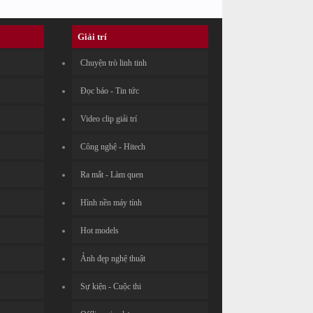
Giải trí
Chuyện trò linh tinh
Đọc báo - Tin tức
Video clip giải trí
Công nghệ - Hitech
Ra mắt - Làm quen
Hình nền máy tính
Hot models
Ảnh đẹp nghệ thuật
Sự kiện - Cuộc thi