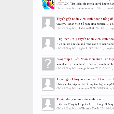
[ATTACH] Tìm kiếm các thông tin về khách hàng.
Chủ đề đăng bởi:
inthinhvuong
,
13/6/16
, 0 repl
Tuyển gấp nhân viên kinh doanh tổng đà
Chức vụ: Nhân viên Số năm kinh nghiệm: 1-2 nă
Chủ đề đăng bởi:
phaletim2008
,
24/11/15
, 0 re
[Digitech JSC] Tuyển nhân viên kinh do
Hiện tại, do nhu cầu mở rộng công ty, nên Côn
Chủ đề đăng bởi:
Digitech JSC
,
21/9/15
, 0 repli
Avagroup Tuyển Nhân Viên Biên Tập Nội
Với nhân viên nội dung : - Sắp xếp nội dung, lịch
Chủ đề đăng bởi:
hoangminhtam2015
,
10/9/15
,
Tuyển gấp Chuyên viên Kinh Doanh và Tiế
Chào cả nhà, hiện tại bên trung tâm Ngoại ngữ 
Chủ đề đăng bởi:
huynhyen0089
,
3/8/15
, 0 rep
Tuyển dụng nhân viên kinh doanh
Hiện nay Công ty Cổ phần AIPT chúng tôi đang c
Chủ đề đăng bởi:
Le Thị Anh Tuyết
,
25/11/14
, 