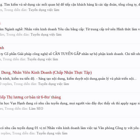
 Tìm kiếm và sử dụng các mối quan hệ để tiếp cận khách hàng là các tập đoàn, tổng công ty, d
ies, Trong diễn đàn:
Tuyển dụng việc làm
i
m Ngành nghề: Nhân viên kinh doanh Yêu cầu bằng cấp: Từ trung cấp trở nên Hình thức làm việ
plies, Trong diễn đàn:
Tuyển dụng việc làm
anh
g ty Cổ phần Giải pháp công nghệ số CẦN TUYỂN GẤP nhân sự bộ phận kinh doanh. Chi tiết như
es, Trong diễn đàn:
Tuyển dụng việc làm
 Dung, Nhân Viên Kinh Doanh (Chấp Nhận Thực Tập)
 trình, kiếm tra tiến độ. - Sáng tạo nội dung, kiểm duyệt nội dung,quản lý và phát triển nội...
 0 replies, Trong diễn đàn:
Tuyển dụng việc làm
p Thị lương cơ bản từ 6-8tr/ tháng
Tin học Vạn Hạnh đang có nhu cầu tuyển dụng, mọi người vào đây đọc thấy ok thì apply ngay n
lies, Trong diễn đàn:
Làm SEO
ó nhu cầu tuyển dụng 01 vị trí Nhân viên kinh doanh làm việc tại Văn phòng Công ty với yêu c
0 replies, Trong diễn đàn:
Tuyển dụng việc làm