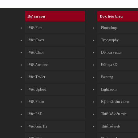
Dự án con
Box tiêu biểu
Việt Font
Photoshop
Việt Cover
Typography
Việt Chibi
Đồ họa vector
Việt Architect
Đồ họa 3D
Việt Troller
Painting
Việt Upload
Lightroom
Việt Photo
Kỹ thuật làm video
Việt PSD
Thiết kế kiến trúc
Việt Giải Trí
Thiết kế web