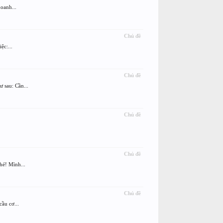
oanh...
Chủ đề
c:...
Chủ đề
 sau: Cần...
Chủ đề
Chủ đề
hé! Mình...
Chủ đề
ầu cơ...