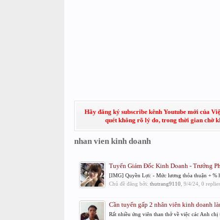
Hãy đăng ký subscribe kênh Youtube mới của Việt
quét không rõ lý do, trong thời gian chờ 
nhan vien kinh doanh
Tuyển Giám Đốc Kinh Doanh - Trưởng P
[IMG] Quyền Lợi: - Mức lương thỏa thuận + % h
Chủ đề đăng bởi:
thutrang9110
,
9/4/24
, 0 repli
Cần tuyển gấp 2 nhân viên kinh doanh l
Rất nhiều ứng viên than thở về việc các Anh chị