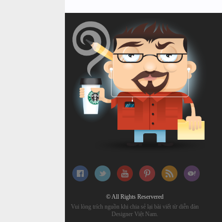
© All Rights Reservered
Vui lòng trích nguồn khi chia sẻ lại bài viết từ diễn đàn
Designer Việt Nam.