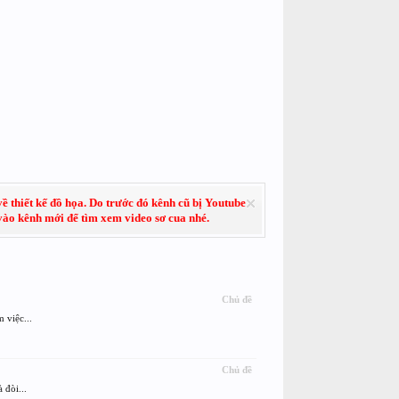
về thiết kế đồ họa. Do trước đó kênh cũ bị Youtube
 vào kênh mới để tìm xem video sơ cua nhé.
Chủ đề
 việc...
Chủ đề
 đòi...