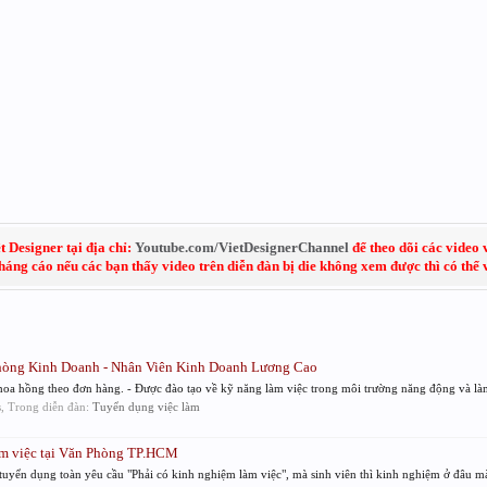
 Designer tại địa chỉ:
Youtube.com/VietDesignerChannel
để theo dõi các video 
kháng cáo nếu các bạn thấy video trên diễn đàn bị die không xem được thì có thể
hòng Kinh Doanh - Nhân Viên Kinh Doanh Lương Cao
oa hồng theo đơn hàng. - Được đào tạo về kỹ năng làm việc trong môi trường năng động và làm
es, Trong diễn đàn:
Tuyển dụng việc làm
àm việc tại Văn Phòng TP.HCM
 tuyển dụng toàn yêu cầu "Phải có kinh nghiệm làm việc", mà sinh viên thì kinh nghiệm ở đâu mà