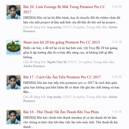
Bài 20: Link Footage Bị Mất Trong Premiere Pro CC
Chủ đề
2017
[MEDIA] Khi cài lại hệ điều hành, hay di chuyển đổi tên folder chứa dữ
liệu của một project sẽ làm mất link của dữ liệu đó khi mở lại project...
Chủ đề đăng bởi:
fctp.media
,
9/3/17
, 0 replies, Trong diễn đàn:
Adobe
Premiere
Share trọn bộ 20 bài giảng Premiere Pro CC 2015
Chủ đề
Hello các bác, e đã trở lại và ăn hại hơn xưa =))) Trọn Bộ 20 bài giảng
gồm 6 tập hướng dẫn từ cơ bản đến nâng cao, từ không biết gì đến
không...
Chủ đề đăng bởi:
Người Chia Sẻ
,
6/3/17
, 14 replies, Trong diễn đàn:
Adobe Premiere
Bài 17 - Cách Ghi Âm Trên Premiere Pro CC 2017
Chủ đề
[MEDIA] Ghi âm trực tiếp trên premiere pro cc 2017 là cách đơn giản
giúp bạn không quá khó khăn để có được file ghi âm chất lượng và hay.
Bên...
Chủ đề đăng bởi:
fctp.media
,
1/3/17
, 0 replies, Trong diễn đàn:
Adobe
Premiere
Bài 16 - Thủ Thuật Tắt Âm Thanh Khi Tua Phim
Chủ đề
[MEDIA] Khi kéo chuột trên thanh timeline sẽ có âm thanh tét tét làm
cho chúng ta khó chịu khi làm việc lâu trên máy tính. Thủ thuật tắt âm
thanh...