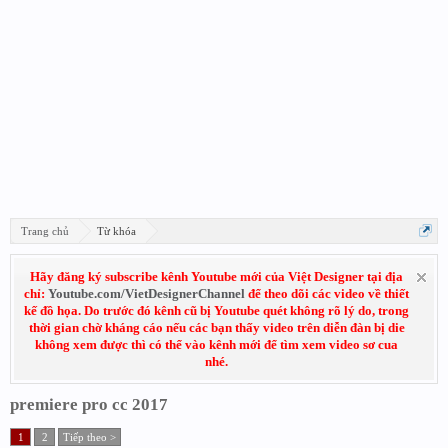
Trang chủ
Từ khóa
Hãy đăng ký subscribe kênh Youtube mới của Việt Designer tại địa
chỉ:
Youtube.com/VietDesignerChannel
để theo dõi các video về thiết
kế đồ họa. Do trước đó kênh cũ bị Youtube quét không rõ lý do, trong
thời gian chờ kháng cáo nếu các bạn thấy video trên diễn đàn bị die
không xem được thì có thể vào kênh mới để tìm xem video sơ cua
nhé.
premiere pro cc 2017
1
2
Tiếp theo >