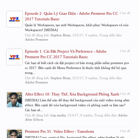
Episode 2: Quản Lý Giao Diện - Adobe Premiere Pro CC
Chủ đề
2017 Tutorials Basic
Quản lý Workspaces, tạo mới Workspaces, khôi phục Workspaces và xóa
Workspaces? [MEDIA]
Chủ đề đăng bởi:
Stephen Brian
,
23/5/17
, 0 replies, Trong diễn đàn:
Adobe Premiere
Episode 1: Cài Đặt Project Và Preference - Adobe
Chủ đề
Premiere Pro CC 2017 Tutorials Basic
Các bạn sẽ biết cách cài đặt project cơ bản trong phần mềm premiere pro
cc 2017. Bên cạnh đó Menu Preference là thuộc tính không thể bỏ qua
trong...
Chủ đề đăng bởi:
Stephen Brian
,
22/5/17
, 0 replies, Trong diễn đàn:
Adobe Premiere
After Effect 10: Thay Thế, Xóa Background Phông Xanh
Chủ đề
[MEDIA] Làm thế nào để thay thế background của một video trong after
effect. Bên cạnh đó xóa background video có phông xanh ra làm sao?
Các bạn sẽ...
Chủ đề đăng bởi:
fctp.media
,
15/4/17
, 0 replies, Trong diễn đàn:
Adobe
After Effects
Premiere Pro 31: Video Effect - Transform
Chủ đề
[MEDIA] Crop, vertical flip, horizontal flip effect, edge feather là các