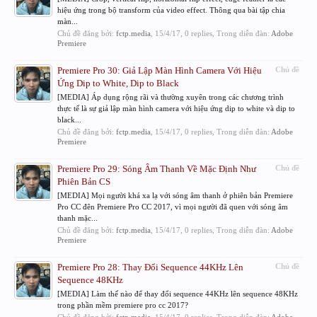
hiệu ứng trong bộ transform của video effect. Thông qua bài tập chia
màn...
Chủ đề đăng bởi:
fctp.media
,
15/4/17
, 0 replies, Trong diễn đàn:
Adobe
Premiere
Premiere Pro 30: Giả Lập Màn Hình Camera Với Hiệu
Chủ đề
Ứng Dip to White, Dip to Black
[MEDIA] Áp dụng rộng rãi và thường xuyên trong các chương trình
thực tế là sự giả lập màn hình camera với hiệu ứng dip to white và dip to
black...
Chủ đề đăng bởi:
fctp.media
,
15/4/17
, 0 replies, Trong diễn đàn:
Adobe
Premiere
Premiere Pro 29: Sóng Âm Thanh Về Mặc Định Như
Chủ đề
Phiên Bản CS
[MEDIA] Mọi người khá xa lạ với sóng âm thanh ở phiên bản Premiere
Pro CC đên Premiere Pro CC 2017, vì mọi người đã quen với sóng âm
thanh mặc...
Chủ đề đăng bởi:
fctp.media
,
15/4/17
, 0 replies, Trong diễn đàn:
Adobe
Premiere
Premiere Pro 28: Thay Đổi Sequence 44KHz Lên
Chủ đề
Sequence 48KHz
[MEDIA] Làm thế nào để thay đổi sequence 44KHz lên sequence 48KHz
trong phần mềm premiere pro cc 2017?