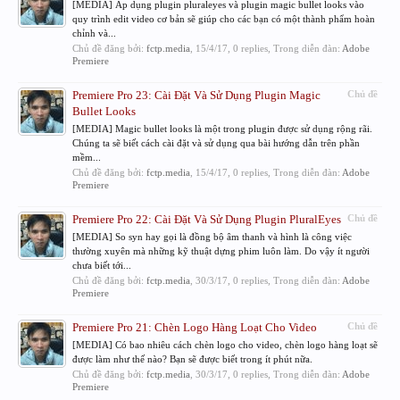
[MEDIA] Áp dụng plugin pluraleyes và plugin magic bullet looks vào
quy trình edit video cơ bản sẽ giúp cho các bạn có một thành phẩm hoàn
chỉnh và...
Chủ đề đăng bởi:
fctp.media
,
15/4/17
, 0 replies, Trong diễn đàn:
Adobe
Premiere
Premiere Pro 23: Cài Đặt Và Sử Dụng Plugin Magic
Chủ đề
Bullet Looks
[MEDIA] Magic bullet looks là một trong plugin được sử dụng rộng rãi.
Chúng ta sẽ biết cách cài đặt và sử dụng qua bài hướng dẫn trên phần
mềm...
Chủ đề đăng bởi:
fctp.media
,
15/4/17
, 0 replies, Trong diễn đàn:
Adobe
Premiere
Premiere Pro 22: Cài Đặt Và Sử Dụng Plugin PluralEyes
Chủ đề
[MEDIA] So syn hay gọi là đồng bộ âm thanh và hình là công việc
thường xuyên mà những kỹ thuật dựng phim luôn làm. Do vậy ít người
chưa biết tới...
Chủ đề đăng bởi:
fctp.media
,
30/3/17
, 0 replies, Trong diễn đàn:
Adobe
Premiere
Premiere Pro 21: Chèn Logo Hàng Loạt Cho Video
Chủ đề
[MEDIA] Có bao nhiêu cách chèn logo cho video, chèn logo hàng loạt sẽ
được làm như thế nào? Bạn sẽ được biết trong ít phút nữa.
Chủ đề đăng bởi:
fctp.media
,
30/3/17
, 0 replies, Trong diễn đàn:
Adobe
Premiere