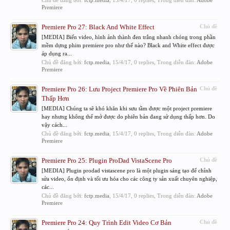
Chủ đề đăng bởi:
fctp.media
,
15/4/17
, 0 replies, Trong diễn đàn:
Adobe
Premiere
Premiere Pro 27: Black And White Effect
Chủ đề
[MEDIA] Biến video, hình ảnh thành đen trắng nhanh chóng trong phần
mềm dựng phim premiere pro như thế nào? Black and White effect được
áp dụng ra...
Chủ đề đăng bởi:
fctp.media
,
15/4/17
, 0 replies, Trong diễn đàn:
Adobe
Premiere
Premiere Pro 26: Lưu Project Premiere Pro Về Phiên Bản
Chủ đề
Thấp Hơn
[MEDIA] Chúng ta sẽ khó khăn khi sưu tầm được một project premiere
hay nhưng không thể mở được do phiên bản đang sử dụng thấp hơn. Do
vậy cách...
Chủ đề đăng bởi:
fctp.media
,
15/4/17
, 0 replies, Trong diễn đàn:
Adobe
Premiere
Premiere Pro 25: Plugin ProDad VistaScene Pro
Chủ đề
[MEDIA] Plugin prodad vistascene pro là một plugin sáng tạo để chỉnh
sửa video, ổn định và tối ưu hóa cho các công ty sản xuất chuyên nghiệp,
các...
Chủ đề đăng bởi:
fctp.media
,
15/4/17
, 0 replies, Trong diễn đàn:
Adobe
Premiere
Premiere Pro 24: Quy Trình Edit Video Cơ Bản
Chủ đề