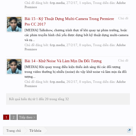
Chủ đề đăng bởi:
fctp.media
,
27/2/17
, 1 replies, Trong diễn đàn:
Adobe
Premiere
Bài 15 - Kỹ Thuật Dựng Multi-Camera Trong Premiere
Chủ đề
Pro CC 2017
[MEDIA] Talkshow, chương trình thực tế khi quay tại phim trường, hoặc
các phim truyền hình chủ yếu được dựng bởi kỹ thuật dựng multi-camera
và cụ...
Chủ đề đăng bởi:
fctp.media
,
27/2/17
, 0 replies, Trong diễn đàn:
Adobe
Premiere
Bài 14 - Khử Noise Và Làm Mịn Da Đối Tượng
Chủ đề
[MEDIA] Khi quay trong điều kiện thiếu ánh sáng thì các đối tượng
trong video thường bị nhiễu (noise) do vậy khử noise và làm mịn da đối
tượng...
Chủ đề đăng bởi:
fctp.media
,
26/2/17
, 0 replies, Trong diễn đàn:
Adobe
Premiere
Kết quả hiển thị từ 1 đến 20 trong tổng 32
1
2
Tiếp theo >
Trang chủ
Từ khóa