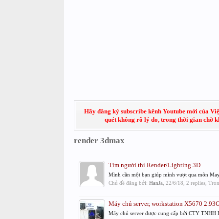
Hãy đăng ký subscribe kênh Youtube mới của Việt
quét không rõ lý do, trong thời gian chờ 
render 3dmax
Tìm người thi Render/Lighting 3D
Mình cần một bạn giúp mình vượt qua môn Maya -
Chủ đề đăng bởi:
HanJa
,
22/6/18
, 2 replies, Tr
Máy chủ server, workstation X5670 2.
Máy chủ server được cung cấp bởi CTY TNHH HT