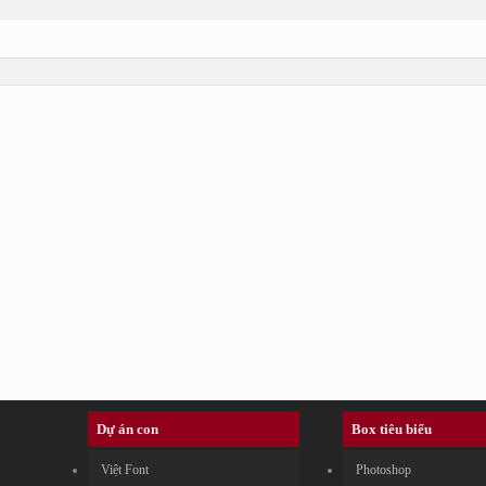
Dự án con
Box tiêu biểu
Việt Font
Photoshop