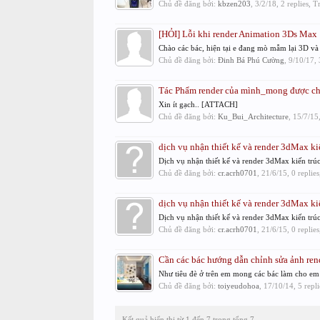
Chủ đề đăng bởi:
kbzen203
,
3/2/18
, 2 replies, 
[HỎI] Lỗi khi render Animation 3Ds Max
Chào các bác, hiện tại e đang mò mẫm lại 3D và 
Chủ đề đăng bởi:
Đinh Bá Phú Cường
,
9/10/17
,
Tác Phẩm render của mình_mong được ch
Xin ít gạch.. [ATTACH]
Chủ đề đăng bởi:
Ku_Bui_Architecture
,
15/7/15
dịch vụ nhận thiết kế và render 3dMax kiế
Dịch vụ nhận thiết kế và render 3dMax kiến trúc 
Chủ đề đăng bởi:
cr.acrh0701
,
21/6/15
, 0 replie
dịch vụ nhận thiết kế và render 3dMax kiế
Dịch vụ nhận thiết kế và render 3dMax kiến trúc 
Chủ đề đăng bởi:
cr.acrh0701
,
21/6/15
, 0 replie
Cần các bác hướng dẫn chỉnh sửa ảnh re
Như tiêu đè ở trên em mong các bác làm cho em 
Chủ đề đăng bởi:
toiyeudohoa
,
17/10/14
, 5 repl
Kết quả hiển thị từ 1 đến 7 trong tổng 7