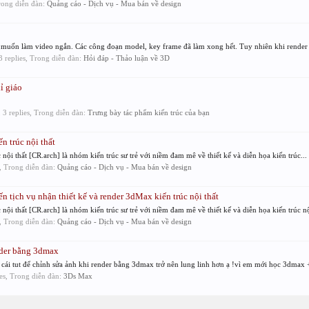
Trong diễn đàn:
Quảng cáo - Dịch vụ - Mua bán về design
muốn làm video ngắn. Các công đoạn model, key frame đã làm xong hết. Tuy nhiên khi render ra
 3 replies, Trong diễn đàn:
Hỏi đáp - Thảo luận về 3D
ỉ giáo
, 3 replies, Trong diễn đàn:
Trưng bày tác phẩm kiến trúc của bạn
n trúc nội thất
nội thất [CR.arch] là nhóm kiến trúc sư trẻ với niềm đam mê về thiết kế và diễn họa kiến trúc...
s, Trong diễn đàn:
Quảng cáo - Dịch vụ - Mua bán về design
n tịch vụ nhận thiết kế và render 3dMax kiến trúc nội thất
nội thất [CR.arch] là nhóm kiến trúc sư trẻ với niềm đam mê về thiết kế và diễn họa kiến trúc nộ
s, Trong diễn đàn:
Quảng cáo - Dịch vụ - Mua bán về design
nder bằng 3dmax
cái tut để chỉnh sửa ảnh khi render bằng 3dmax trở nên lung linh hơn ạ !vì em mới học 3dmax +
ies, Trong diễn đàn:
3Ds Max