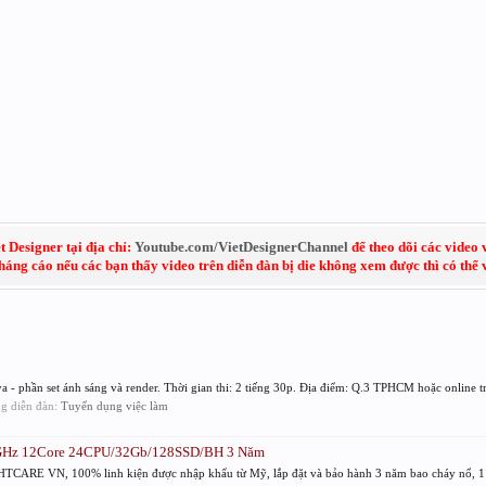
 Designer tại địa chỉ:
Youtube.com/VietDesignerChannel
để theo dõi các video 
kháng cáo nếu các bạn thấy video trên diễn đàn bị die không xem được thì có thể
 phần set ánh sáng và render. Thời gian thi: 2 tiếng 30p. Địa điểm: Q.3 TPHCM hoặc online tr
ong diễn đàn:
Tuyển dụng việc làm
93GHz 12Core 24CPU/32Gb/128SSD/BH 3 Năm
CARE VN, 100% linh kiện được nhập khẩu từ Mỹ, lắp đặt và bảo hành 3 năm bao cháy nổ, 1 đổ