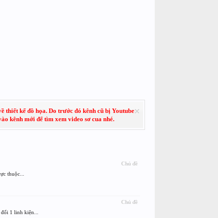
về thiết kế đồ họa. Do trước đó kênh cũ bị Youtube
 vào kênh mới để tìm xem video sơ cua nhé.
Chủ đề
ực thuộc...
Chủ đề
i 1 linh kiện...