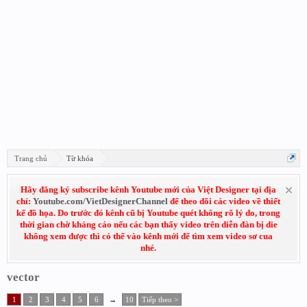
Trang chủ
Từ khóa
Hãy đăng ký subscribe kênh Youtube mới của Việt Designer tại địa
chỉ:
Youtube.com/VietDesignerChannel
để theo dõi các video về thiết
kế đồ họa. Do trước đó kênh cũ bị Youtube quét không rõ lý do, trong
thời gian chờ kháng cáo nếu các bạn thấy video trên diễn đàn bị die
không xem được thì có thể vào kênh mới để tìm xem video sơ cua
nhé.
vector
1
2
3
4
5
6
→
10
Tiếp theo >