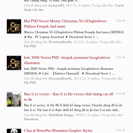
học Lương cứng: 10 triệu Thời gian: 8...
Chủ đề đăng bởi:
hoatuyet85
,
19/1/22
, 0 replies, Trong diễn đàn:
Tuyển
dụng việc làm
Hot PSD Vector Merrry Christmas 5G GOogledriver
Chủ đề
Pikbest Freepik And more
Merrry Christmas 5G GOogledriver Pikbest Freepik And more [MEDIA]
➤ Rar : PC Laptop download ▼ Download Sever 1 :...
Chủ đề đăng bởi:
Downloadfree9x
,
3/12/21
, 0 replies, Trong diễn đàn:
File PSD
hơn 3000 Vector PSD - freepik premium Googledriver
Chủ đề
illustrator
hơn 3000 Vector PSD - freepik premium Googledriver illustrator
[MEDIA] ▼ Like : 【Subrice Channel】 ▼ Download Sever 1 :...
Chủ đề đăng bởi:
Downloadfree9x
,
20/11/21
, 0 replies, Trong diễn đàn:
File PSD
Bao lì xì vector – Bao lì xì file vector chất lượng cao để
Chủ đề
in ấn
Bao lì xì vector, là file BLX thiết kế dạng vector. Chuyên dùng để in ấn
bao lì xì. File bao lì xì được thiết kế dùng để in ấn bao lì xì nên chất...
Chủ đề đăng bởi:
DinhMinh Design
,
24/9/21
, 0 replies, Trong diễn đàn:
Download
Chia sẽ RetroPro-Illustrator Graphic Styles
Chủ đề