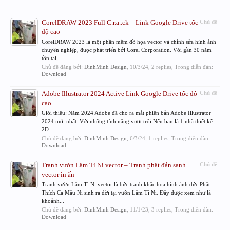
CorelDRAW 2023 Full C.r.a..ck – Link Google Drive tốc
Chủ đề
độ cao
CorelDRAW 2023 là một phần mềm đồ họa vector và chỉnh sửa hình ảnh
chuyên nghiệp, được phát triển bởi Corel Corporation. Với gần 30 năm
tồn tại,...
Chủ đề đăng bởi:
DinhMinh Design
,
10/3/24
, 2 replies, Trong diễn đàn:
Download
Adobe Illustrator 2024 Active Link Google Drive tốc độ
Chủ đề
cao
Giới thiệu: Năm 2024 Adobe đã cho ra mắt phiên bản Adobe Illustrator
2024 mới nhất. Với những tính năng vượt trội Nếu bạn là 1 nhà thiết kế
2D...
Chủ đề đăng bởi:
DinhMinh Design
,
6/3/24
, 1 replies, Trong diễn đàn:
Download
Tranh vườn Lâm Tì Ni vector – Tranh phật đản sanh
Chủ đề
vector in ấn
Tranh vườn Lâm Tì Ni vector là bức tranh khắc hoạ hình ảnh đức Phật
Thích Ca Mâu Ni sinh ra đời tại vườn Lâm Tì Ni. Đây được xem như là
khoảnh...
Chủ đề đăng bởi:
DinhMinh Design
,
11/1/23
, 3 replies, Trong diễn đàn:
Download