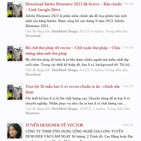
Download Adobe Illustrator 2023 đã Active – Bản chuẩn
Chủ đề
– Link Google Drive
Adobe Illustrator 2023 là phần mềm chỉnh sửa đồ hoạ phiên bản mới
nhất của hãng Adobe. Được công bố vào tháng 9 năm 2023. Adobe
Illustrator 2023...
Chủ đề đăng bởi:
DinhMinh Design
,
8/1/23
, 4 replies, Trong diễn đàn:
Download
Bộ chữ thư pháp tết vector – Chữ xuân thư pháp – Chúc
Chủ đề
mừng năm mới thư pháp
Bộ chữ thư pháp tết luôn là tư liệu được nhiều người tìm kiếm nhất dịp
cuối năm. Trong các thiết kế thiệp tết, bao lì xì, background tết. Thì bộ...
Chủ đề đăng bởi:
DinhMinh Design
,
6/1/23
, 0 replies, Trong diễn đàn:
Download
Trọn bộ 30 mẫu bao lì xì vector chuẩn in ấn - chỉnh sửa
Chủ đề
được
File thiết kế bao lì xì là file chất lượng cao. Chuyên dùng để in bao lì xì
chuyên nghiệp. Nhằm phục vụ nhu cầu in bao lì xì chất lượng cao....
Chủ đề đăng bởi:
DinhMinh Design
,
31/8/22
, 1 replies, Trong diễn đàn:
Illustrator
TUYỂN DESIGNER VẼ VECTOR
Chủ đề
CÔNG TY TNHH ỨNG DỤNG CÔNG NGHỆ GIA LONG TUYỂN
DESIGNER VÀO LÀM NGAY Số lượng: 2 Trình độ: Cao Đẳng hoặc Đại