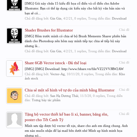
[IMG] Gói này chứa 15 kiểu đồ họa cổ điển và cổ điển cho Adobe
Illustrator. Bạn có thể áp dụng các kiểu này cho bất kỳ văn bản nào và
bạn sẽ có...
Chủ đề đăng bởi:
Gin Gin
,
4/2/21
, 0 replies, Trong diễn đàn:
Download
Shader Brushes for Illustrator
Chủ đề
[IMG] Hôm trước mình có chia sẽ bộ Brush Memento Sharer phiên bản
dành cho Photoshop nên hôm nay mình tiếp tục chia sẽ tiếp bộ này
nhưng là...
Chủ đề đăng bởi:
Gin Gin
,
4/2/21
, 1 replies, Trong diễn đàn:
Download
Share 6GB Vector istock - Đủ thể loại
Chủ đề
[IMG] [IMG] Download: http://www.fshare.vn/file/VZ22VVJRW2AW
Chủ đề đăng bởi:
Vector-Ag
,
10/11/20
, 0 replies, Trong diễn đàn:
Kho
ảnh stock
Chia sẻ một số hình vẽ tự do của mình bằng Illustrator
Chủ đề
Chủ đề đăng bởi:
San Hạ Dương Thái
,
11/3/20
, 0 replies, Trong diễn
đàn:
Trưng bày tác phẩm
Tặng bộ vector thiết kế bao lì xì, banner, băng rôn,
Chủ đề
poster cho Tết Canh Tý
Mình sưu tập được bộ vector tết xịn, share cho anh em dùng chung. Anh
em nào muốn nhận để lại mail bên dưới nhé Mình up hình minh họa
nhưng nó...