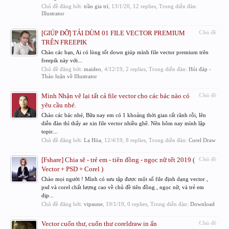
Chủ đề đăng bởi:
trần gia trí
,
13/1/20
, 12 replies, Trong diễn đàn:
Illustrator
[GIÚP ĐỠ] TẢI DÙM 01 FILE VECTOR PREMIUM
Chủ đề
TRÊN FREEPIK
Chào các bạn, Ai có lòng tốt down giúp mình file vector premium trên
freepik này với...
Chủ đề đăng bởi:
maideo
,
4/12/19
, 2 replies, Trong diễn đàn:
Hỏi đáp -
Thảo luận về Illustrator
Mình Nhận vẽ lại tất cả file vector cho các bác nào có
Chủ đề
yêu cầu nhé.
Chào các bác nhé, Bữa nay em có 1 khoảng thời gian rất rãnh rỗi, lên
diễn đàn thì thấy ae xin file vector nhiều ghê. Nên hôm nay mình lập
topic...
Chủ đề đăng bởi:
La Hòa
,
12/4/19
, 8 replies, Trong diễn đàn:
Corel Draw
[Fshare] Chia sẽ - trẻ em - tiên đồng - ngọc nữ tết 2019 (
Chủ đề
Vector + PSD + Corel )
Chào mọi người ! Mình có sưu tập được một số file định dạng vector ,
psd và corel chất lượng cao về chủ đề tiên đồng , ngọc nữ, và trẻ em
dịp...
Chủ đề đăng bởi:
vipaune
,
19/1/19
, 0 replies, Trong diễn đàn:
Download
Vector cuốn thư, cuốn thư coreldraw in ấn
Chủ đề