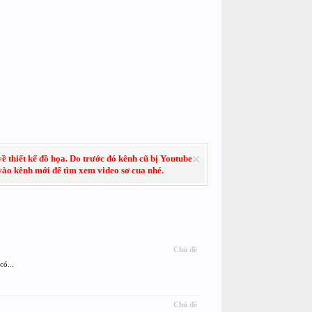
về thiết kế đồ họa. Do trước đó kênh cũ bị Youtube
 vào kênh mới để tìm xem video sơ cua nhé.
Chủ đề
có...
Chủ đề