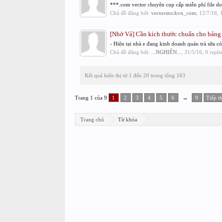
***.com vector chuyên cup cấp miễn phí file d
Chủ đề đăng bởi:
vectorstockvn_com
,
12/7/16
, 
[Nhờ Vả] Cần kích thước chuẩn cho bảng 
- Hiện tại nhà e đang kinh doanh quán trà sữa c
Chủ đề đăng bởi:
...NGHIỂN...
,
31/5/16
, 0 repl
Kết quả hiển thị từ 1 đến 20 trong tổng 163
Trang 1 của 9
1
2
3
4
5
6
→
9
Tiếp t
Trang chủ
Từ khóa