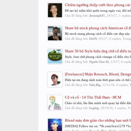
Chiêm ngưỡng thiệp cưới theo phong cách
Để tạo kỷ niệm khó quên trong ngày vui, đôi trẻ 
Chủ đề đăng bởi:
dennisph91
,
24/5/17
, 1 replie
Share bộ stock phong cách American cổ 
Bộ stock mang phong cách cổ điển cực đẹp này mì
Chủ đề đăng bởi:
De4N
,
9/5/17
, 0 replies, Tron
Share 50 bộ Style hiệu ứng chữ cổ điển t
Style, font chữ phong cách vintage cổ điển 
Chủ đề đăng bởi:
Người Chia Sẻ
,
1/3/17
, 6 repl
[Freelancer] Nhận Retouch, Blend, Design
Hiện tại em đang rảnh toàn thời gian nên có thể
Chủ đề đăng bởi:
Sida.Big
,
12/11/16
, 0 replies,
Cũ và cổ - 14 Tôn Thất Đạm - HCM
Chào cả nhà, lâu lắm mình mới quay lại diễn đàn
Chủ đề đăng bởi:
hughig
,
29/10/16
, 1 replies, 
Blend màu đơn giản cho những bạn mới b
[MEDIA] Follow me on: *fb.com/foxx1279 *fo