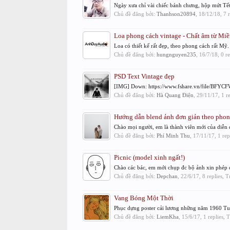
Ngày xưa chỉ vài chiếc bánh chưng, hộp mứt Tết, 
Chủ đề đăng bởi:
Thanhson20894
,
18/12/18
, 7 
Loa phong cách vintage - Chất âm từ M
Loa có thiết kế rất đẹp, theo phong cách rất Mỹ.
Chủ đề đăng bởi:
hungnguyen235
,
16/7/18
, 0 r
PSD Text Vintage đẹp
[IMG] Down: https://www.fshare.vn/file/BFYCFW
Chủ đề đăng bởi:
Hà Quang Điện
,
29/11/17
, 1 r
Hướng dẫn blend ảnh đơn giản theo phong
Chào mọi người, em là thành viên mới của diễn 
Chủ đề đăng bởi:
Phí Minh Thu
,
17/11/17
, 1 re
Picnic (model xinh ngất!)
Chào các bác, em mới chụp đc bộ ảnh xin phép d
Chủ đề đăng bởi:
Depchan
,
22/6/17
, 8 replies, 
Vang Bóng Một Thời
Phục dựng poster cải lương những năm 1960 Tu
Chủ đề đăng bởi:
LiemKha
,
15/6/17
, 1 replies,