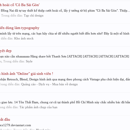
 hoài cổ 'Cô Ba Sài Gòn'
Đồng Nai đã tự tay thiết kế thiệp cưới hoài cổ, lấy ý tưởng từ bộ phim "Cô Ba Sài Gòn". Thiệp...
s, Trong diễn đàn:
Tạp chí design
điển dùng làm typography
nh lấy từ trên mạng, các bạn hãy chia sẻ để nhiều người biết đến hơn nhé! Đây là một số hình 
g diễn đàn:
Kho ảnh stock
uyệt đẹp
cho bạn nào cần nhaaaaaaa Hàng share bởi Thanh Sơn [ATTACH] [ATTACH] [ATTACH] [ATTACH]
ies, Trong diễn đàn:
Style
 hình ảnh "Online" giá sinh viên !
 nhận Retouch, Blend, Design hình ảnh qua mạng theo phong cách Vintage pha chút hiện đại, đảm
 Trong diễn đàn:
Quảng cáo - Dịch vụ - Mua bán về design
 giao lưu. 14 Tôn Thất Đạm, chung cư cũ tại thành phố Hồ Chí Minh này chắc nhiều bác đã bắn t
Trong diễn đàn:
Tác phẩm ảnh chụp của bạn
ắt đầu
xx1279.deviantart.com