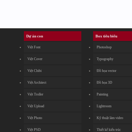
Dự án con
Box tiêu biểu
Việt Font
Photoshop
Việt Cover
Typography
Việt Chibi
Đồ họa vector
Việt Architect
Đồ họa 3D
Việt Troller
Painting
Việt Upload
Lightroom
Việt Photo
Kỹ thuật làm video
Việt PSD
Thiết kế kiến trúc