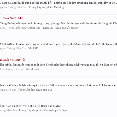
dăm ba lạng thịt là cũng có thể thành Tết - những cái Tết đơn sơ nhưng ấm áp, tràn đầy kí ức...
replies, Trong diễn đàn:
Trưng bày tác phẩm Painting
iền Nam Nước Mỹ
 Từng đường nét mạnh mẽ rất sang trọng, phong cách rất vintage, chất âm từ loa rất đáng nể. Các
eplies, Trong diễn đàn:
Quảng cáo - Dịch vụ - Mua bán về design
134YA8 tài khoản fshare vip tải nhanh miễn phí : goo.gl/Fu5Xwo Nguồn lưu trữ : Hà Quang Đi
eplies, Trong diễn đàn:
File PSD
 cách vintage tối
đàn mình. Em muốn chia sẻ một cách blend màu theo phong cách vintage màu tối và đậm nét có 
plies, Trong diễn đàn:
Blend màu
emo vài tấm, các bác vào ngắm mẫu thì đổi lại cho em xin ít comment luôn nhé :D Cảm ơn các b
Trong diễn đàn:
Tác phẩm ảnh chụp của bạn
ồng "Lan và Điệp" với nghệ sĩ Út Bạch Lan [IMG]
 Trong diễn đàn:
Trưng bày tác phẩm Photoshop của bạn