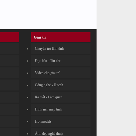
Giải trí
Chuyện trò linh tinh
Đọc báo - Tin tức
Video clip giải trí
Công nghệ - Hitech
Ra mắt - Làm quen
Hình nền máy tính
Hot models
Ảnh đẹp nghệ thuật