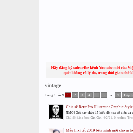
Hãy đăng ký subscribe kênh Youtube mới của Việt
quét không rõ lý do, trong thời gian chờ 
vintage
Trang 1 của 9
1
2
3
4
5
6
→
9
Tiếp t
Chia sẽ RetroPro-Illustrator Graphic Style
[IMG] Gói này chứa 15 kiểu đồ họa cổ điển và cổ
Chủ đề đăng bởi:
Gin Gin
,
4/2/21
, 0 replies, Tr
Mẫu lì xì tết 2019 bên mình mới cho ra l