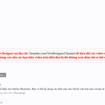
 Designer tại địa chỉ:
Youtube.com/VietDesignerChannel
để theo dõi các video 
kháng cáo nếu các bạn thấy video trên diễn đàn bị die không xem được thì có thể
heo >
s
 điển cho Adobe Illustrator. Bạn có thể áp dụng các kiểu này cho bất kỳ văn bản nào và bạn sẽ 
ong diễn đàn:
Download
ò^^