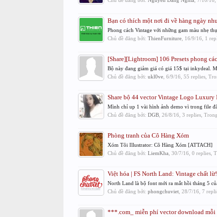
Chủ đề đăng bởi:
Nguyễn Đăng Nghĩa
,
7/10/16
,
Bạn có thích một nơi đi về hàng ngày như
Phong cách Vintage với những gam màu nhẹ thực 
Chủ đề đăng bởi:
ThienFurniture
,
16/9/16
, 1 re
[Share][Lightroom] 106 Presets phong cá
Bộ này đang giảm giá có giá 15$ tại inkydeal. M
Chủ đề đăng bởi:
ukl0ve
,
6/9/16
, 55 replies, Tr
Share bộ 44 vector Vintage Logo Luxury 
Mình chỉ up 1 vài hình ảnh demo vì trong f
Chủ đề đăng bởi:
DGB
,
26/8/16
, 3 replies, Tron
Phòng tranh của Cô Hàng Xóm
Xóm Tôi Illustrator: Cô Hàng Xóm [ATTACH]
Chủ đề đăng bởi:
LiemKha
,
30/7/16
, 0 replies,
Việt hóa | FS North Land: Vintage chất lừ!
North Land là bộ font mới ra mắt hồi tháng 5 c
Chủ đề đăng bởi:
phongchuviet
,
28/7/16
, 7 repl
***.com_ miễn phí vector download mỗi 