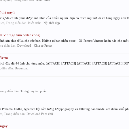
 0 replies, Trong diễn đàn:
Blend màu
 thế này.?
sự đã chinh phục được ánh nhìn của nhiều người. Bạn có thích một nơi đi về hàng ngày như thế
plies, Trong diễn đàn:
Kiến trúc - Nội thất đẹp
ch Vintage vừa order xong
ình xin chia sẽ lại cho các bạn. Những gì bạn nhận được: - 31 Presets Vintage hoàn hảo cho một.
ong diễn đàn:
Download - Chia sẻ Preset
Retro
ile đã có đầy đủ 44 ảnh cho từng mẫu. [ATTACH] [ATTACH] [ATTACH] [ATTACH] [ATTACH] D
g diễn đàn:
Download
 Trong diễn đàn:
Trưng bày tác phẩm
ủa Pratama Yudha, typeface lấy cảm hứng từ typography và lettering handmade làm điểm xuất phá
ies, Trong diễn đàn:
Download Font chữ
ngày.