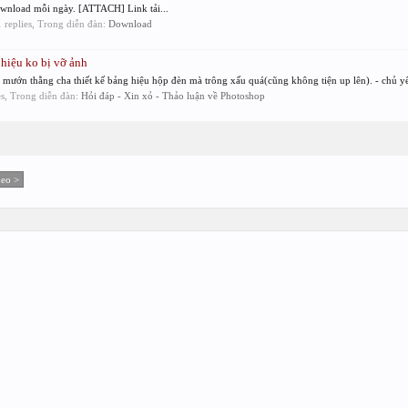
ownload mỗi ngày. [ATTACH] Link tải...
1 replies, Trong diễn đàn:
Download
hiệu ko bị vỡ ảnh
ó mướn thằng cha thiết kế bảng hiệu hộp đèn mà trông xấu quá(cũng không tiện up lên). - chủ yế
ies, Trong diễn đàn:
Hỏi đáp - Xin xỏ - Thảo luận về Photoshop
heo >