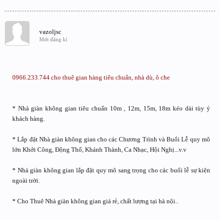
vazoljsc
Mới đăng kí
0966.233.744 cho thuê gian hàng tiêu chuẩn, nhà dù, ô che
* Nhà giàn không gian tiêu chuẩn 10m , 12m, 15m, 18m kéo dài tùy ý
khách hàng.
* Lắp đặt Nhà giàn không gian cho các Chương Trình và Buổi Lễ quy mô
lớn Khởi Công, Động Thổ, Khánh Thành, Ca Nhạc, Hội Nghị...v.v
* Nhà giàn không gian lắp đặt quy mô sang trọng cho các buổi lễ sự kiện
ngoài trời.
* Cho Thuê Nhà giàn không gian giá rẻ, chất lượng tại hà nội..