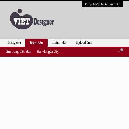
Đăng Nhập hoặc Đăng Ký
Trang chủ
Thành viên
Upload ảnh
Diễn đàn
Tìm trong diễn đàn
Bài viết gần đây