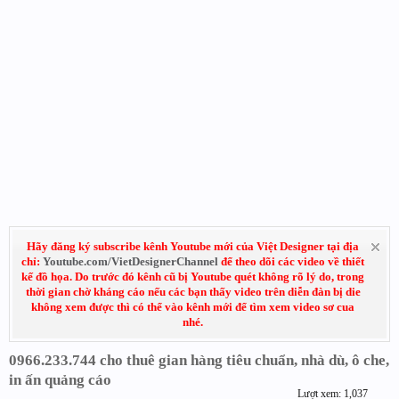
Hãy đăng ký subscribe kênh Youtube mới của Việt Designer tại địa
chỉ:
Youtube.com/VietDesignerChannel
để theo dõi các video về thiết
kế đồ họa. Do trước đó kênh cũ bị Youtube quét không rõ lý do, trong
thời gian chờ kháng cáo nếu các bạn thấy video trên diễn đàn bị die
không xem được thì có thể vào kênh mới để tìm xem video sơ cua
nhé.
0966.233.744 cho thuê gian hàng tiêu chuẩn, nhà dù, ô che,
in ấn quảng cáo
Lượt xem: 1,037