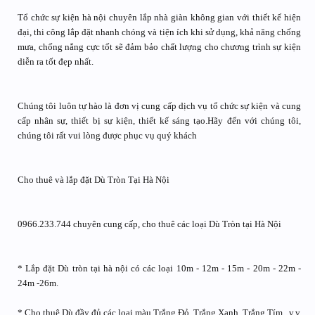
Tổ chức sự kiện hà nội chuyên lắp nhà giàn không gian với thiết kế hiện
đại, thi công lắp đặt nhanh chóng và tiện ích khi sử dụng, khả năng chống
mưa, chống nắng cực tốt sẽ đảm bảo chất lượng cho chương trình sự kiện
diễn ra tốt đẹp nhất.
Chúng tôi luôn tự hào là đơn vị cung cấp dịch vụ tổ chức sự kiện và cung
cấp nhân sự, thiết bị sự kiện, thiết kế sáng tạo.Hãy đến với chúng tôi,
chúng tôi rất vui lòng được phục vụ quý khách
Cho thuê và lắp đặt Dù Tròn Tại Hà Nội
0966.233.744 chuyên cung cấp, cho thuê các loại Dù Tròn tại Hà Nội
* Lắp đặt Dù tròn tại hà nội có các loại 10m - 12m - 15m - 20m - 22m -
24m -26m.
* Cho thuê Dù đầy đủ các loại màu Trắng Đỏ, Trắng Xanh, Trắng Tím...v.v