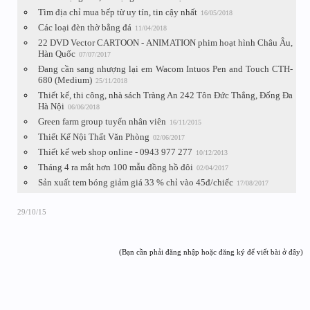
Tìm địa chỉ mua bếp từ uy tín, tin cậy nhất
16/05/2018
Các loại đèn thờ bằng đá
11/04/2018
22 DVD Vector CARTOON - ANIMATION phim hoạt hình Châu Âu,
Hàn Quốc
07/07/2017
Đang cần sang nhượng lại em Wacom Intuos Pen and Touch CTH-
680 (Medium)
25/11/2018
Thiết kế, thi công, nhà sách Tràng An 242 Tôn Đức Thắng, Đống Đa
Hà Nội
06/06/2018
Green farm group tuyển nhân viên
16/11/2015
Thiết Kế Nội Thất Văn Phòng
02/06/2017
Thiết kế web shop online - 0943 977 277
10/12/2013
Tháng 4 ra mắt hơn 100 mẫu đồng hồ đôi
02/04/2017
Sản xuất tem bóng giảm giá 33 % chỉ vào 45đ/chiếc
17/08/2017
29/10/15
(Bạn cần phải đăng nhập hoặc đăng ký để viết bài ở đây)