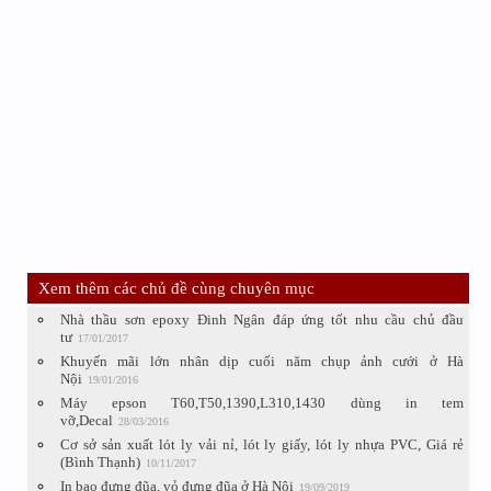
Xem thêm các chủ đề cùng chuyên mục
Nhà thầu sơn epoxy Đinh Ngân đáp ứng tốt nhu cầu chủ đầu
tư
17/01/2017
Khuyến mãi lớn nhân dịp cuối năm chụp ảnh cưới ở Hà
Nội
19/01/2016
Máy epson T60,T50,1390,L310,1430 dùng in tem
vỡ,Decal
28/03/2016
Cơ sở sản xuất lót ly vải nỉ, lót ly giấy, lót ly nhựa PVC, Giá rẻ
(Bình Thạnh)
10/11/2017
In bao đựng đũa, vỏ đựng đũa ở Hà Nội
19/09/2019