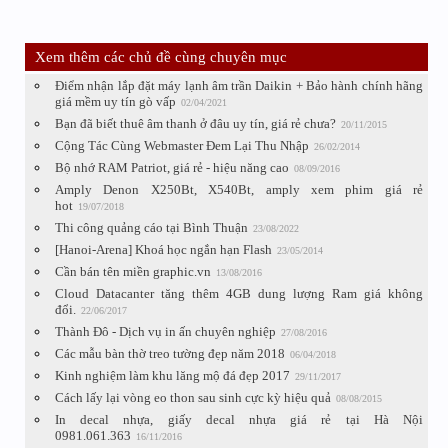
Xem thêm các chủ đề cùng chuyên mục
Điểm nhận lắp đặt máy lạnh âm trần Daikin + Bảo hành chính hãng
giá mềm uy tín gò vấp
02/04/2021
Bạn đã biết thuê âm thanh ở đâu uy tín, giá rẻ chưa?
20/11/2015
Cộng Tác Cùng Webmaster Đem Lại Thu Nhập
26/02/2014
Bộ nhớ RAM Patriot, giá rẻ - hiệu năng cao
08/09/2016
Amply Denon X250Bt, X540Bt, amply xem phim giá rẻ
hot
19/07/2018
Thi công quảng cáo tại Bình Thuận
23/08/2022
[Hanoi-Arena] Khoá học ngắn hạn Flash
23/05/2014
Cần bán tên miền graphic.vn
13/08/2016
Cloud Datacanter tăng thêm 4GB dung lượng Ram giá không
đổi.
22/06/2017
Thành Đô - Dịch vụ in ấn chuyên nghiệp
27/08/2016
Các mẫu bàn thờ treo tường đẹp năm 2018
06/04/2018
Kinh nghiệm làm khu lăng mộ đá đẹp 2017
29/11/2017
Cách lấy lại vòng eo thon sau sinh cực kỳ hiệu quả
08/08/2015
In decal nhựa, giấy decal nhựa giá rẻ tại Hà Nội
0981.061.363
16/11/2016