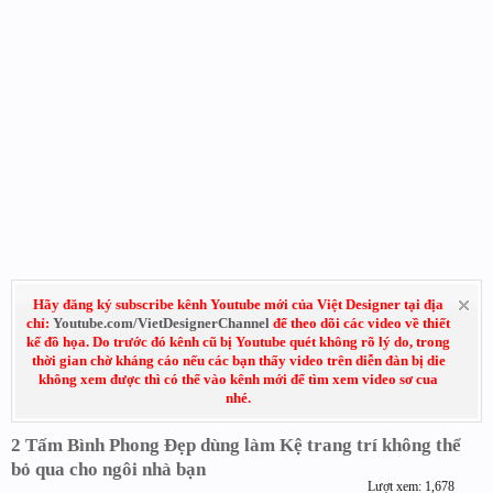
Hãy đăng ký subscribe kênh Youtube mới của Việt Designer tại địa
chỉ:
Youtube.com/VietDesignerChannel
để theo dõi các video về thiết
kế đồ họa. Do trước đó kênh cũ bị Youtube quét không rõ lý do, trong
thời gian chờ kháng cáo nếu các bạn thấy video trên diễn đàn bị die
không xem được thì có thể vào kênh mới để tìm xem video sơ cua
nhé.
2 Tấm Bình Phong Đẹp dùng làm Kệ trang trí không thể
bỏ qua cho ngôi nhà bạn
Lượt xem: 1,678