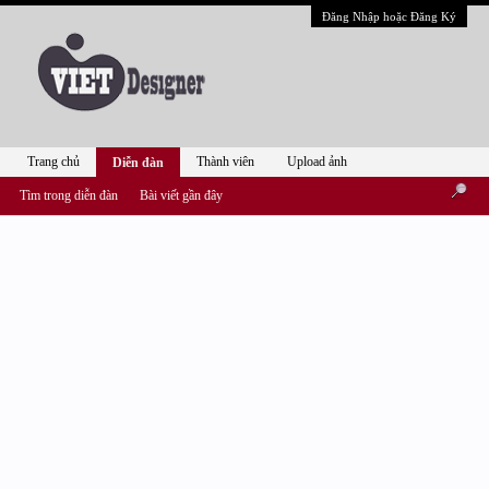
Đăng Nhập hoặc Đăng Ký
Trang chủ
Thành viên
Upload ảnh
Diễn đàn
Tìm trong diễn đàn
Bài viết gần đây