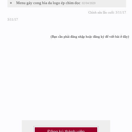
Menu gáy cong bìa da logo ép chìm dọc
02/04/2020
Chỉnh sửa lần cuối:
3/11/17
3/11/17
(Bạn cần phải đăng nhập hoặc đăng ký để viết bài ở đây)
Đăng ký thành viên