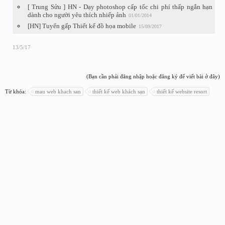
[ Trung Sửu ] HN - Dạy photoshop cấp tốc chi phí thấp ngắn hạn
dành cho người yêu thích nhiếp ảnh
01/01/2014
[HN] Tuyển gấp Thiết kế đồ họa mobile
15/09/2017
13/5/17
(Bạn cần phải đăng nhập hoặc đăng ký để viết bài ở đây)
Từ khóa:
mau web khach san
thiết kế web khách sạn
thiết kế website resort