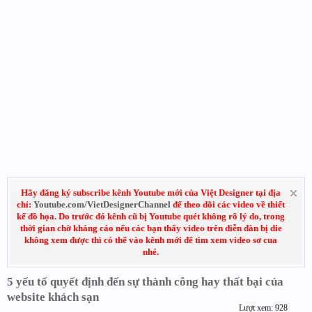
Hãy đăng ký subscribe kênh Youtube mới của Việt Designer tại địa
chỉ:
Youtube.com/VietDesignerChannel
để theo dõi các video về thiết
kế đồ họa. Do trước đó kênh cũ bị Youtube quét không rõ lý do, trong
thời gian chờ kháng cáo nếu các bạn thấy video trên diễn đàn bị die
không xem được thì có thể vào kênh mới để tìm xem video sơ cua
nhé.
5 yếu tố quyết định đến sự thành công hay thất bại của
website khách sạn
Lượt xem: 928