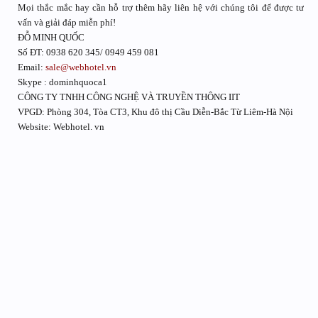
Mọi thắc mắc hay cần hỗ trợ thêm hãy liên hệ với chúng tôi để được tư
vấn và giải đáp miễn phí!
ĐỖ MINH QUỐC
Số ĐT: 0938 620 345/ 0949 459 081
Email:
sale@webhotel.vn
Skype : dominhquoca1
CÔNG TY TNHH CÔNG NGHỆ VÀ TRUYỀN THÔNG IIT
VPGD: Phòng 304, Tòa CT3, Khu đô thị Cầu Diễn-Bắc Từ Liêm-Hà Nội
Website: Webhotel. vn