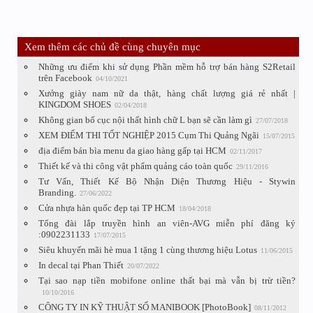
Xem thêm các chủ đề cùng chuyên mục
Những ưu điểm khi sử dụng Phần mềm hỗ trợ bán hàng S2Retail
trên Facebook
04/10/2021
Xưởng giày nam nữ da thật, hàng chất lượng giá rẻ nhất |
KINGDOM SHOES
02/04/2018
Không gian bố cục nội thất hình chữ L bạn sẽ cần làm gì
27/07/2018
XEM ĐIỂM THI TỐT NGHIỆP 2015 Cụm Thi Quảng Ngãi
15/07/2015
địa điểm bán bìa menu da giao hàng gấp tại HCM
02/11/2017
Thiết kế và thi công vật phẩm quảng cáo toàn quốc
29/11/2016
Tư Vấn, Thiết Kế Bộ Nhận Diện Thương Hiệu - Stywin
Branding.
27/06/2022
Cửa nhựa hàn quốc đẹp tại TP HCM
18/04/2018
Tổng đài lắp truyền hình an viên-AVG miễn phí đăng ký
:0902231133
17/07/2015
Siêu khuyến mãi hè mua 1 tặng 1 cùng thương hiệu Lotus
11/06/2015
In decal tại Phan Thiết
20/07/2022
Tại sao nạp tiền mobifone online thất bại mà vẫn bị trừ tiền?
10/10/2016
CÔNG TY IN KỸ THUẬT SỐ MANIBOOK [PhotoBook]
08/11/2012