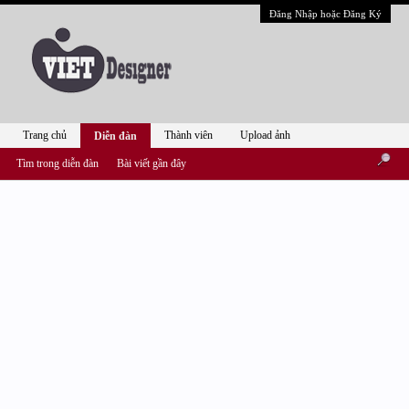
Đăng Nhập hoặc Đăng Ký
Trang chủ
Thành viên
Upload ảnh
Diễn đàn
Tìm trong diễn đàn
Bài viết gần đây