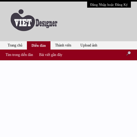
Đăng Nhập hoặc Đăng Ký
Trang chủ
Thành viên
Upload ảnh
Diễn đàn
Tìm trong diễn đàn
Bài viết gần đây