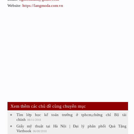
Website:
https://langmoda.com.vn
Xem thêm các chủ đề cùng chuyên mục
Tìm lớp học kế toán trưởng ở tphcm,chứng chỉ Bộ tài
chính
08/11/2018
Giấy mỹ thuật tại Hà Nội | Đại lý phân phối Quà Tặng
Vietbook
06/08/2018