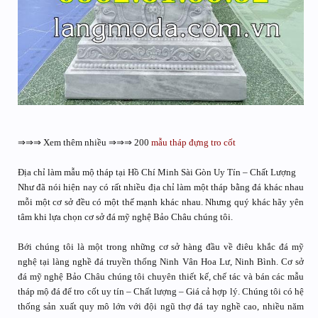
⇒⇒⇒ Xem thêm nhiều ⇒⇒⇒ 200
mẫu tháp đựng tro cốt
Địa chỉ làm mẫu mộ tháp tại Hồ Chí Minh Sài Gòn Uy Tín – Chất Lượng
Như đã nói hiện nay có rất nhiều địa chỉ làm một tháp bằng đá khác nhau
mỗi một cơ sở đều có một thế mạnh khác nhau. Nhưng quý khác hãy yên
tâm khi lựa chọn cơ sở đá mỹ nghệ Bảo Châu chúng tôi.
Bới chúng tôi là một trong những cơ sở hàng đầu về điêu khắc đá mỹ
nghệ tại làng nghề đá truyền thống Ninh Vân Hoa Lư, Ninh Bình. Cơ sở
đá mỹ nghệ Bảo Châu chúng tôi chuyên thiết kế, chế tác và bán các mẫu
tháp mộ đá để tro cốt uy tín – Chất lượng – Giá cả hợp lý. Chúng tôi có hệ
thống sản xuất quy mô lớn với đội ngũ thợ đá tay nghề cao, nhiều năm