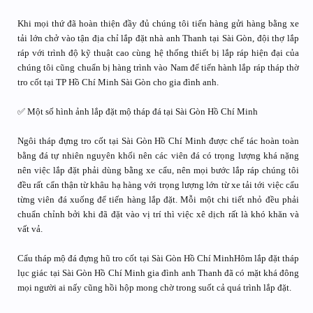
Khi mọi thứ đã hoàn thiện đầy đủ chúng tôi tiến hàng gửi hàng bằng xe
tải lớn chở vào tận địa chỉ lắp đặt nhà anh Thanh tại Sài Gòn, đội thợ lắp
ráp với trình độ kỹ thuật cao cùng hệ thống thiết bị lắp ráp hiện đại của
chúng tôi cũng chuẩn bị hàng trình vào Nam để tiến hành lắp ráp tháp thờ
tro cốt tại TP Hồ Chí Minh Sài Gòn cho gia đình anh.
✅ Một số hình ảnh lắp đặt mộ tháp đá tại Sài Gòn Hồ Chí Minh
Ngôi tháp đựng tro cốt tại Sài Gòn Hồ Chí Minh được chế tác hoàn toàn
bằng đá tự nhiên nguyên khối nên các viên đá có trọng lượng khá nặng
nên việc lắp đặt phải dùng bằng xe cẩu, nên mọi bước lắp ráp chúng tôi
đều rất cẩn thận từ khâu hạ hàng với trọng lượng lớn từ xe tải tới việc cẩu
từng viên đá xuống để tiến hàng lắp đặt. Mỗi một chi tiết nhỏ đều phải
chuẩn chỉnh bởi khi đã đặt vào vị trí thì việc xê dịch rất là khó khăn và
vất vả.
Cẩu tháp mộ đá đựng hũ tro cốt tại Sài Gòn Hồ Chí MinhHôm lắp đặt tháp
lục giác tại Sài Gòn Hồ Chí Minh gia đình anh Thanh đã có mặt khá đông
mọi người ai nấy cũng hồi hộp mong chờ trong suốt cả quá trình lắp đặt.