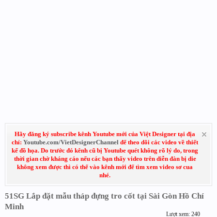
Hãy đăng ký subscribe kênh Youtube mới của Việt Designer tại địa
chỉ:
Youtube.com/VietDesignerChannel
để theo dõi các video về thiết
kế đồ họa. Do trước đó kênh cũ bị Youtube quét không rõ lý do, trong
thời gian chờ kháng cáo nếu các bạn thấy video trên diễn đàn bị die
không xem được thì có thể vào kênh mới để tìm xem video sơ cua
nhé.
51SG Lắp đặt mẫu tháp đựng tro cốt tại Sài Gòn Hồ Chí
Minh
Lượt xem: 240