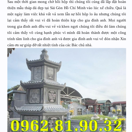
Sau một thời gian mong chờ hồi hộp thì chúng tôi cúng đã lắp đặt hoàn
thiện mẫu tháp đá đẹp tại Sài Gòn Hồ Chí Minh vào lúc xế chiều. Quả là
một ngày làm việc khá vất vả xem lẫn sự hồi hộp lo âu nhưng chúng tôi
lại cảm thấy rất vui vì đã hoàn thiện kịp cho gia đình anh. Mọi người
trong gia đình anh đều vui vẻ và khen ngợi chúng tôi điều đó làm chúng
tôi cảm thấy vô cùng hạnh phúc vì mình đã hoàn thành được một công
trình tâm linh cho gia đình anh và được gia đình anh vui vẻ đón nhận Xin
cảm ơn sự giúp đỡ rất nhiệt tình của các Bác chủ nhà.