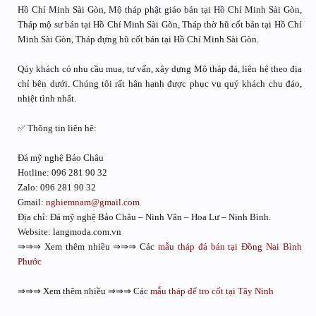
Hồ Chí Minh Sài Gòn, Mộ tháp phật giáo bán tại Hồ Chí Minh Sài Gòn,
Tháp mộ sư bán tại Hồ Chí Minh Sài Gòn, Tháp thờ hũ cốt bán tại Hồ Chí
Minh Sài Gòn, Tháp đựng hũ cốt bán tại Hồ Chí Minh Sài Gòn.
Qúy khách có nhu cầu mua, tư vấn, xây dựng Mộ tháp đá, liên hệ theo địa
chỉ bên dưới. Chúng tôi rất hân hạnh được phục vụ quý khách chu đáo,
nhiệt tình nhất.
✅ Thông tin liên hê:
Đá mỹ nghệ Bảo Châu
Hotline: 096 281 90 32
Zalo: 096 281 90 32
Gmail:
nghiemnam@gmail.com
Địa chỉ: Đá mỹ nghệ Bảo Châu – Ninh Vân – Hoa Lư – Ninh Bình.
Website: langmoda.com.vn
⇒⇒⇒ Xem thêm nhiều ⇒⇒⇒ Các
mẫu tháp đá bán tại Đồng Nai Bình
Phước
⇒⇒⇒ Xem thêm nhiều ⇒⇒⇒ Các
mẫu tháp để tro cốt tại Tây Ninh