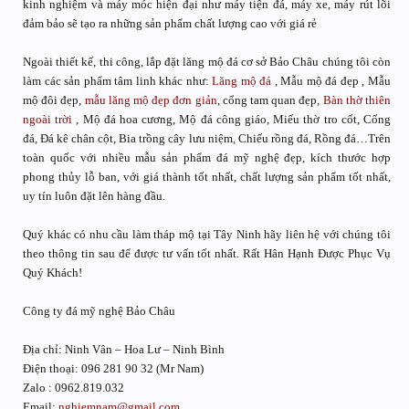
kinh nghiệm và máy móc hiện đại như máy tiện đá, máy xe, máy rút lõi
đảm bảo sẽ tạo ra những sản phẩm chất lượng cao với giá rẻ
Ngoài thiết kế, thi công, lắp đặt lăng mộ đá cơ sở Bảo Châu chúng tôi còn
làm các sản phẩm tâm linh khác như:
Lăng mộ đá
, Mẫu mộ đá đẹp , Mẫu
mộ đôi đẹp,
mẫu lăng mộ đẹp đơn giản
, cổng tam quan đẹp,
Bàn thờ thiên
ngoài trời
, Mộ đá hoa cương, Mộ đá công giáo, Miếu thờ tro cốt, Cổng
đá, Đá kê chân cột, Bia trồng cây lưu niệm, Chiếu rồng đá, Rồng đá…Trên
toàn quốc với nhiều mẫu sản phẩm đá mỹ nghệ đẹp, kích thước hợp
phong thủy lỗ ban, với giá thành tốt nhất, chất lượng sản phẩm tốt nhất,
uy tín luôn đặt lên hàng đầu.
Quý khác có nhu cầu làm tháp mộ tại Tây Ninh hãy liên hệ với chúng tôi
theo thông tin sau để được tư vấn tốt nhất. Rất Hân Hạnh Được Phục Vụ
Quý Khách!
Công ty đá mỹ nghệ Bảo Châu
Địa chỉ: Ninh Vân – Hoa Lư – Ninh Bình
Điện thoại: 096 281 90 32 (Mr Nam)
Zalo : 0962.819.032
Email:
nghiemnam@gmail.com