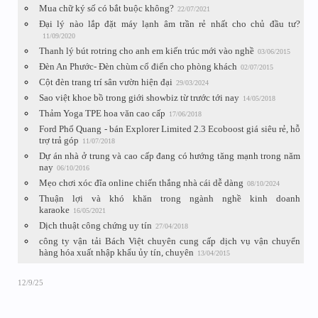
Mua chữ ký số có bắt buộc không?
22/07/2021
Đại lý nào lắp đặt máy lạnh âm trần rẻ nhất cho chủ đầu tư?
11/09/2020
Thanh lý bút rotring cho anh em kiến trúc mới vào nghề
03/06/2015
Đèn An Phước- Đèn chùm cổ điển cho phòng khách
02/07/2015
Cột đèn trang trí sân vườn hiện đại
29/03/2024
Sao việt khoe bồ trong giới showbiz từ trước tới nay
14/05/2018
Thảm Yoga TPE hoa văn cao cấp
17/06/2018
Ford Phổ Quang - bán Explorer Limited 2.3 Ecoboost giá siêu rẻ, hỗ
trợ trả góp
11/07/2018
Dự án nhà ở trung và cao cấp đang có hướng tăng mạnh trong năm
nay
06/10/2016
Mẹo chơi xóc đĩa online chiến thắng nhà cái dễ dàng
08/10/2024
Thuận lợi và khó khăn trong ngành nghề kinh doanh
karaoke
16/05/2021
Dịch thuật công chứng uy tín
27/04/2018
công ty vận tải Bách Việt chuyên cung cấp dịch vụ vận chuyển
hàng hóa xuất nhập khẩu ủy tín, chuyên
13/04/2015
12/9/25