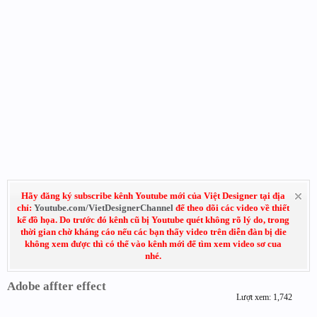
Hãy đăng ký subscribe kênh Youtube mới của Việt Designer tại địa
chỉ:
Youtube.com/VietDesignerChannel
để theo dõi các video về thiết
kế đồ họa. Do trước đó kênh cũ bị Youtube quét không rõ lý do, trong
thời gian chờ kháng cáo nếu các bạn thấy video trên diễn đàn bị die
không xem được thì có thể vào kênh mới để tìm xem video sơ cua
nhé.
Adobe affter effect
Lượt xem: 1,742