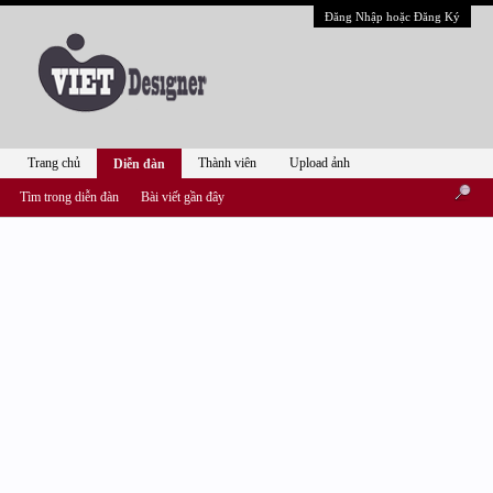
Đăng Nhập hoặc Đăng Ký
Trang chủ
Thành viên
Upload ảnh
Diễn đàn
Tìm trong diễn đàn
Bài viết gần đây