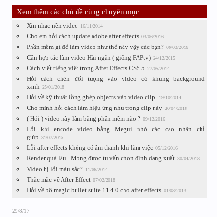
Xem thêm các chủ đề cùng chuyên mục
Xin nhạc nền video
16/11/2014
Cho em hỏi cách update adobe after effects
03/06/2016
Phần mềm gì để làm video như thế này vậy các bạn?
06/03/2016
Cần hợp tác làm video Hài ngắn ( giống FAPtv)
24/12/2015
Cách viết tiếng việt trong After Effects CS5.5
27/05/2014
Hỏi cách chèn đối tượng vào video có khung background
xanh
25/01/2018
Hỏi về kỹ thuật lồng ghép objects vào video clip.
19/10/2014
Cho mình hỏi cách làm hiệu ứng như trong clip này
20/04/2016
( Hỏi ) video này làm bằng phần mềm nào ?
09/12/2016
Lỗi khi encode video bằng Megui nhờ các cao nhân chỉ
giúp
31/07/2015
Lỗi after effects không có âm thanh khi làm việc
05/12/2016
Render quá lâu . Mong được tư vấn chọn định dạng xuất
30/04/2018
Video bị lỗi màu sắc?
11/06/2014
Thắc mắc về After Effect
07/02/2018
Hỏi về bộ magic bullet suite 11.4.0 cho after effects
01/08/2013
29/8/17