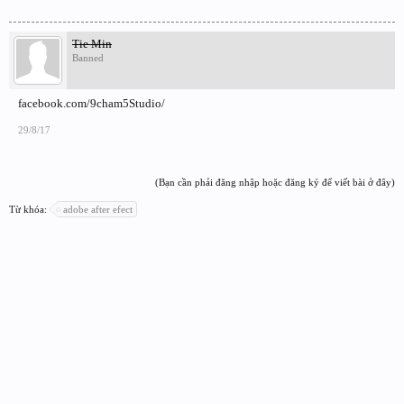
Tie Min
Banned
facebook.com/9cham5Studio/
29/8/17
(Bạn cần phải đăng nhập hoặc đăng ký để viết bài ở đây)
Từ khóa:
adobe after efect