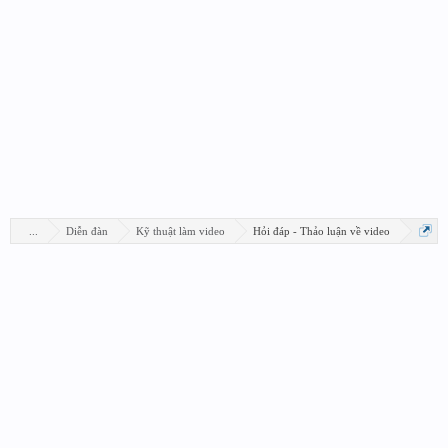
...
Diễn đàn
Kỹ thuật làm video
Hỏi đáp - Thảo luận về video