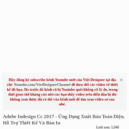
Hãy đăng ký subscribe kênh Youtube mới của Việt Designer tại địa
chỉ:
Youtube.com/VietDesignerChannel
để theo dõi các video về thiết
kế đồ họa. Do trước đó kênh cũ bị Youtube quét không rõ lý do, trong
thời gian chờ kháng cáo nếu các bạn thấy video trên diễn đàn bị die
không xem được thì có thể vào kênh mới để tìm xem video sơ cua
nhé.
Adobe Indesign Cc 2017 - Ứng Dụng Xuất Bản Toàn Diện,
Hỗ Trợ Thiết Kế Và Bản In
Lượt xem: 1,646