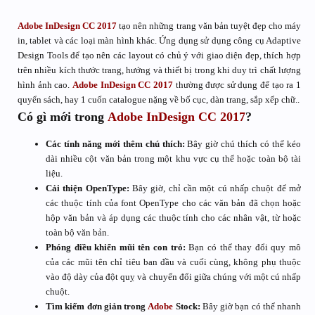
Adobe InDesign CC 2017
tạo nên những trang văn bản tuyệt đẹp cho máy
in, tablet và các loại màn hình khác. Ứng dụng sử dụng công cụ Adaptive
Design Tools để tạo nên các layout có chủ ý với giao diện đẹp, thích hợp
trên nhiều kích thước trang, hướng và thiết bị trong khi duy trì chất lượng
hình ảnh cao.
Adobe InDesign CC 2017
thường được sử dụng để tạo ra 1
quyển sách, hay 1 cuốn catalogue nặng về bố cục, dàn trang, sắp xếp chữ..
Có gì mới trong
Adobe InDesign CC 2017
?
Các tính năng mới thêm chú thích:
Bây giờ chú thích có thể kéo
dài nhiều cột văn bản trong một khu vực cụ thể hoặc toàn bộ tài
liệu.
Cải thiện OpenType:
Bây giờ, chỉ cần một cú nhấp chuột để mở
các thuộc tính của font OpenType cho các văn bản đã chọn hoặc
hộp văn bản và áp dụng các thuộc tính cho các nhân vật, từ hoặc
toàn bộ văn bản.
Phóng điều khiển mũi tên con trỏ:
Bạn có thể thay đổi quy mô
của các mũi tên chỉ tiêu ban đầu và cuối cùng, không phụ thuộc
vào độ dày của đột quỵ và chuyển đổi giữa chúng với một cú nhấp
chuột.
Tìm kiếm đơn giản trong
Adobe
Stock:
Bây giờ bạn có thể nhanh