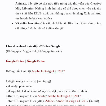
Animate, bây giờ có sẵn trực tiếp trong các thư viện của Creative
Mây Libraries. Những hình ảnh này có thể được chèn vào các tập
tin và tài liệu EPUB, xuất bản thông qua chức năng Xuất bản trực
tuyến (phiên bản xem trước).
Và nhiều hơn nữa:
Các cải tiến khác: tài liệu tham khảo chức năng
cải tiến, cố định một số khiếm khuyết.
Link download trực tiếp từ Drive Google:
(Không qua rút gọn link, không quảng cáo)
Google Drive
||
Google Drive
Hướng Dẫn Cài Đặt
Adobe InDesign CC 2017
1)
Ngắt mạng internet (Quan trọng)
2)
Cài đặt phần mềm
3)
Copy file Cờ rắc vào thư mục cài đặt phần mềm. Mặc định là:
64bit: C:\Program Files\
Adobe
\
Adobe InDesign CC 2017
32bit: C:\Program Files (x86)\
Adobe
\
Adobe InDesign CC 2017
(32-bit)
4)
Chạy file Cờ rắc với quyền admin và click vào nút "Cờ rắc"