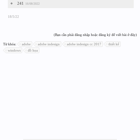
241
16/08/2022
18/5/22
(Bạn cần phải đăng nhập hoặc đăng ký để viết bài ở đây)
Từ khóa:
adobe
adobe indesign
adobe indesign cc 2017
thiết kế
windows
đồ họa