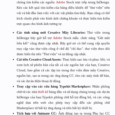
chóng tìm kiếm các nguồn
Adobe
Stock trực tiếp trong InDesign.
Kéo các kết quả tìm kiếm của bảng điều khiển để "thư viện" trên
vải và bắt đầu làm việc với các vật phẩm tìm thấy. Bạn cũng có thể
kích chuột phải vào hình ảnh chứng khoán và thực hiện tìm kiếm
trực quan cho hình ảnh tương tự.
Các tính năng mới Creative Mây Libraries:
Thư viện trong
InDesign bây giờ hỗ trợ
Adobe
Stock mẫu. chức năng "Gửi một
liên kết" cũng được cập nhật. Bây giờ nó có thể cung cấp quyền
truy cập vào thư viện công ở chế độ "chỉ đọc". thư viện theo dõi
được hiển thị trên "Thư viện" và tự động cập nhật.
Cải tiến Creative Cloud Assets:
Thực hiện sao lưu và phục hồi, và
xem lịch sử phiên bản của tất cả các nguồn lực của bạn, Creative
Cloud, bao gồm cả các tập tin trong thư viện đám mây Creative,
nguồn lực, tạo ra trong các ứng dụng CC cho các máy tính để bàn,
và các dự án điện thoại di động.
Truy cập vào các cửa hàng Typekit Marketplace:
Nhận phông
chữ từ các nhà
thiết kế
hàng đầu và sử dụng chúng trong các dự án
InDesign của bạn.Typekit phông chữ hỗ trợ đồng bộ, và các công
nghệ dựa trên web cho phép truy cập đến các phông chữ
Marketplace từ bất kỳ ứng dụng và trên bất kỳ thiết bị.
Tích hợp với Animate CC:
Ảnh động tạo ra trong Phụ lục CC