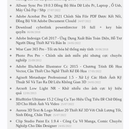
Allway Sync Pro 19.0.3 Đồng Bộ Hóa Dữ Liệu Pc, Laptop , Ổ Usb,
Máy Chủ Ftp / Sftp
27/07/2022
Adobe Acrobat Pro Dc 2021 Chỉnh Sửa File PDF Được Kết Nối,
Đồng Bộ Với Adobe Document Clould
24/07/2022
Download cyberlink powerdirector 16 full + key bản
quyền
06/06/2018
Adobe Indesign Cs6 2017 - Ứng Dụng Xuất Bản Toàn Diện, Hỗ Trợ
Người Dùng Thiết Kế Và Bản In
24/05/2022
Wise Care 365 Pro - Tối ưu hóa hệ thống máy tính
30/06/2018
Photo Pos Pro - Chỉnh sửa ảnh miễn phí nhưng cực chuyên
nghiệp
25/09/2012
Adobe IlluAdobe Illustrator Cc 2015 - Chương Trình Đồ Họa
Vector, Cần Thiết Cho Nghề Thiết Kế Đồ Họa
17/05/2022
Agisoft Metashape Professional 1.5 - Xử Lý Các Hình Ảnh Kỹ
Thuật Số Và Tạo Ra Dữ Liệu Không Gian 3D
24/05/2022
Arcsoft Low Light NR - Khử nhiễu cho ảnh cực kỳ hiệu
quả
12/01/2013
Blufftitler Ultimate 15.2 Công Cụ Tạo Hiệu Ứng Tiêu Đề Chữ Động
3D Cho Hình Ảnh Và Video
25/07/2022
Aurora 3D Text & Logo Maker 20 Thiết Kế 3D Với Chất Lượng Tốt,
Sinh Động, Chân Thực
25/07/2022
Clip Studio Paint Ex 1.9.4 - Công Cụ Vẽ Manga, Comic Chuyên
Nghiệp Cho Dân Designer
24/05/2022