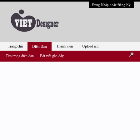
Đăng Nhập hoặc Đăng Ký
Trang chủ
Thành viên
Upload ảnh
Diễn đàn
Tìm trong diễn đàn
Bài viết gần đây