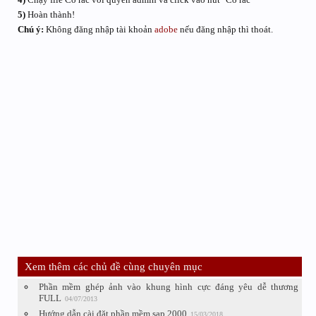
5)
Hoàn thành!
Chú ý:
Không đăng nhập tài khoản
adobe
nếu đăng nhập thì thoát.
Xem thêm các chủ đề cùng chuyên mục
Phần mềm ghép ảnh vào khung hình cực đáng yêu dễ thương
FULL
04/07/2013
Hướng dẫn cài đặt phần mềm sap 2000
15/03/2018