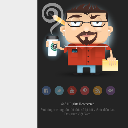
© All Rights Reservered
Vui lòng trích nguồn khi chia sẻ lại bài viết từ diễn đàn
Designer Việt Nam.