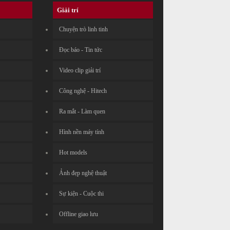
Giải trí
Chuyện trò linh tinh
Đọc báo - Tin tức
Video clip giải trí
Công nghệ - Hitech
Ra mắt - Làm quen
Hình nền máy tính
Hot models
Ảnh đẹp nghệ thuật
Sự kiện - Cuộc thi
Offline giao lưu