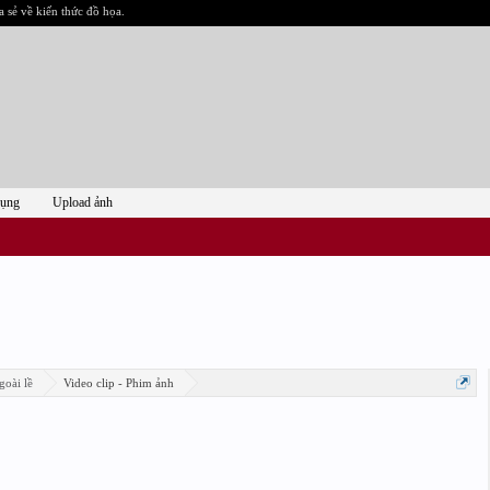
a sẻ về kiến thức đồ họa.
dụng
Upload ảnh
goài lề
Video clip - Phim ảnh