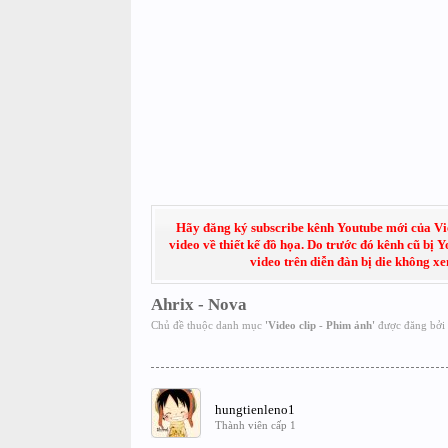
Hãy đăng ký subscribe kênh Youtube mới của Việt
video về thiết kế đồ họa. Do trước đó kênh cũ bị 
video trên diễn đàn bị die không x
Ahrix - Nova
Chủ đề thuộc danh mục
'
Video clip - Phim ảnh
'
được đăng bởi
hungtienleno1
Thành viên cấp 1