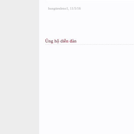
hungtienleno1
,
11/5/16
Ủng hộ diễn đàn