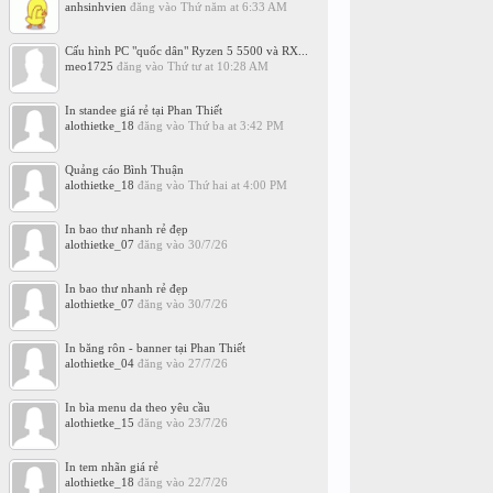
anhsinhvien
đăng vào
Thứ năm at 6:33 AM
Cấu hình PC "quốc dân" Ryzen 5 5500 và RX...
meo1725
đăng vào
Thứ tư at 10:28 AM
In standee giá rẻ tại Phan Thiết
alothietke_18
đăng vào
Thứ ba at 3:42 PM
Quảng cáo Bình Thuận
alothietke_18
đăng vào
Thứ hai at 4:00 PM
In bao thư nhanh rẻ đẹp
alothietke_07
đăng vào
30/7/26
In bao thư nhanh rẻ đẹp
alothietke_07
đăng vào
30/7/26
In băng rôn - banner tại Phan Thiết
alothietke_04
đăng vào
27/7/26
In bìa menu da theo yêu cầu
alothietke_15
đăng vào
23/7/26
In tem nhãn giá rẻ
alothietke_18
đăng vào
22/7/26