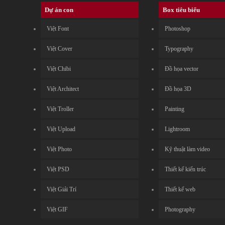
Dự án con
Box tiêu biểu
Việt Font
Photoshop
Việt Cover
Typography
Việt Chibi
Đồ họa vector
Việt Architect
Đồ họa 3D
Việt Troller
Painting
Việt Upload
Lightroom
Việt Photo
Kỹ thuật làm video
Việt PSD
Thiết kế kiến trúc
Việt Giải Trí
Thiết kế web
Việt GIF
Photography