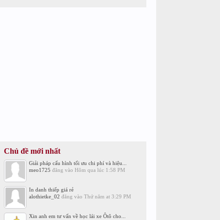
Chủ đề mới nhất
Giải pháp cấu hình tối ưu chi phí và hiệu...
meo1725
đăng vào
Hôm qua lúc 1:58 PM
In danh thiếp giá rẻ
alothietke_02
đăng vào
Thứ năm at 3:29 PM
Xin anh em tư vấn về học lái xe Ôtô cho...