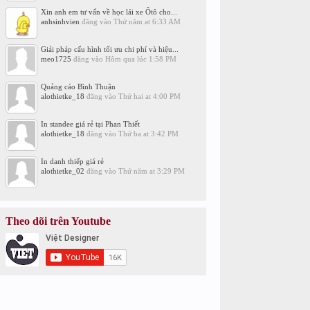
Xin anh em tư vấn về học lái xe Ôtô cho...
anhsinhvien
đăng vào
Thứ năm at 6:33 AM
Giải pháp cấu hình tối ưu chi phí và hiệu...
meo1725
đăng vào
Hôm qua lúc 1:58 PM
Quảng cáo Bình Thuận
alothietke_18
đăng vào
Thứ hai at 4:00 PM
In standee giá rẻ tại Phan Thiết
alothietke_18
đăng vào
Thứ ba at 3:42 PM
In danh thiếp giá rẻ
alothietke_02
đăng vào
Thứ năm at 3:29 PM
Theo dõi trên Youtube