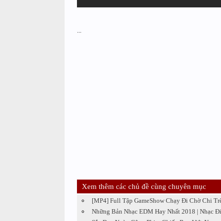
...
Xem thêm các chủ đề cùng chuyên mục
[MP4] Full Tập GameShow Chạy Đi Chờ Chi Tr
Những Bản Nhạc EDM Hay Nhất 2018 | Nhạc Đ