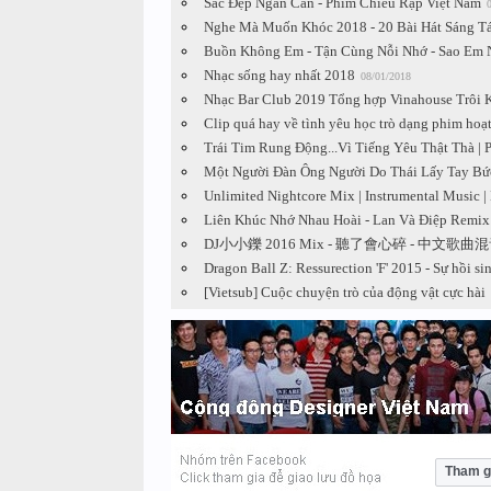
Sắc Đẹp Ngàn Cân - Phim Chiếu Rạp Việt Nam
Nghe Mà Muốn Khóc 2018 - 20 Bài Hát Sáng Tá
Buồn Không Em - Tận Cùng Nỗi Nhớ - Sao Em N
Nhạc sống hay nhất 2018
08/01/2018
Nhạc Bar Club 2019 Tổng hợp Vinahouse Trôi K
Clip quá hay về tình yêu học trò dạng phim hoạ
Trái Tim Rung Động...Vì Tiếng Yêu Thật Thà | 
Một Người Đàn Ông Người Do Thái Lấy Tay Bứ
Unlimited Nightcore Mix | Instrumental Music 
Liên Khúc Nhớ Nhau Hoài - Lan Và Điệp Remix
DJ小小鑠 2016 Mix - 聽了會心碎 - 中文歌曲
Dragon Ball Z: Ressurection 'F' 2015 - Sự hồi si
[Vietsub] Cuộc chuyện trò của động vật cực hài
Tham g