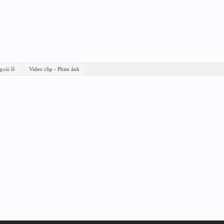
goài lề
Video clip - Phim ảnh