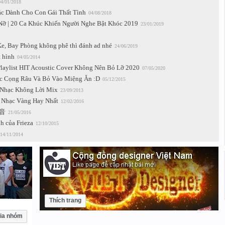
04/01/2018
c Dành Cho Con Gái Thất Tình
04/08/2018
ỡ | 20 Ca Khúc Khiến Người Nghe Bật Khóc 2019
23/01/2019
e, Bay Phòng không phê thì đánh ad nhé
24/06/2019
t hình
04/05/2014
Playlist HIT Acoustic Cover Không Nên Bỏ Lỡ 2020
07/05/2020
c Cọng Râu Và Bỏ Vào Miệng Ăn :D
05/12/2015
| Nhạc Không Lời Mix
23/09/2013
 Nhạc Vàng Hay Nhất
12/02/2016
混音
21/05/2016
nh của Frieza
12/10/2015
14/11/2014
Thích trang
ia nhóm