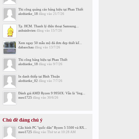
Thi công quảng cáo bảng hiệu tại Phan Thiết
alothietke_18
đăng vào
21/7/26
Tp. HCM. Thanh lý điện thoại Samsung...
anhsinhvien
đăng vào
15/7/26
Xem ngay 50 mẫu mộ đá đơn đẹp thiết kế...
dabaochau
đăng vào
13/7/26
Thi công bảng hiệu tại Phan Thiết
alothietke_18
đăng vào
9/7/26
In danh thiếp tại Bình Thuận
alothietke_02
đăng vào
7/7/26
Đánh giá AMD Ryzen 9 9950X: Vẫn là "ông...
meo1725
đăng vào
30/6/26
Chủ đề đáng chú ý
Cấu hình PC "quốc dân" Ryzen 5 5500 và RX...
meo1725
đăng vào
Thứ tư at 10:28 AM