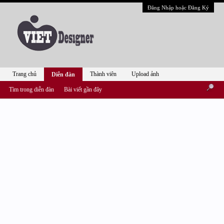
Đăng Nhập hoặc Đăng Ký
Trang chủ
Thành viên
Upload ảnh
Diễn đàn
Tìm trong diễn đàn
Bài viết gần đây