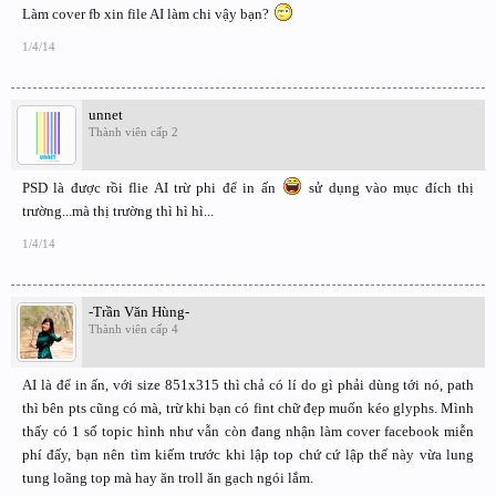
Làm cover fb xin file AI làm chi vậy bạn?
1/4/14
unnet
Thành viên cấp 2
PSD là được rồi flie AI trừ phi để in ấn
sử dụng vào mục đích thị
trường...mà thị trường thì hì hì...
1/4/14
-Trần Văn Hùng-
Thành viên cấp 4
AI là để in ấn, với size 851x315 thì chả có lí do gì phải dùng tới nó, path
thì bên pts cũng có mà, trừ khi bạn có fint chữ đẹp muốn kéo glyphs. Mình
thấy có 1 số topic hình như vẫn còn đang nhận làm cover facebook miễn
phí đấy, bạn nên tìm kiếm trước khi lập top chứ cứ lập thế này vừa lung
tung loãng top mà hay ăn troll ăn gạch ngói lắm.