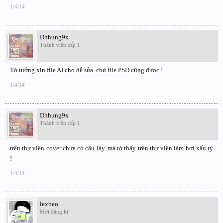
1/4/14
Dhhung9x
Thành viên cấp 1
Tớ tưởng xin file AI cho dễ sửa. chứ file PSD cũng được !
1/4/14
Dhhung9x
Thành viên cấp 1
trên thư viện cover chưa có câu lày. mà tớ thấy trên thư viện làm hơi xấu tý
!
1/4/14
lexbeo
Mới đăng kí