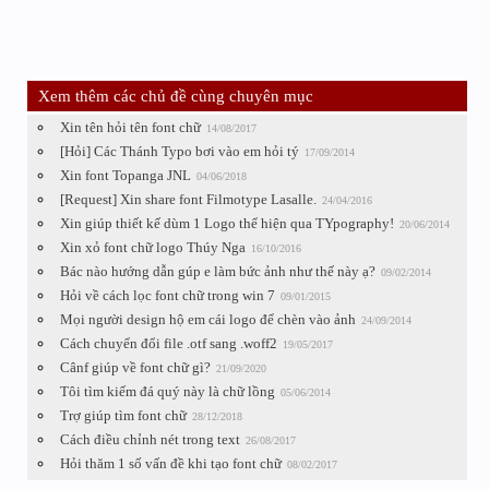
Xem thêm các chủ đề cùng chuyên mục
Xin tên hỏi tên font chữ
14/08/2017
[Hỏi] Các Thánh Typo bơi vào em hỏi tý
17/09/2014
Xin font Topanga JNL
04/06/2018
[Request] Xin share font Filmotype Lasalle.
24/04/2016
Xin giúp thiết kế dùm 1 Logo thể hiện qua TYpography!
20/06/2014
Xin xỏ font chữ logo Thúy Nga
16/10/2016
Bác nào hướng dẫn gúp e làm bức ảnh như thế này ạ?
09/02/2014
Hỏi về cách lọc font chữ trong win 7
09/01/2015
Mọi người design hộ em cái logo để chèn vào ảnh
24/09/2014
Cách chuyển đổi file .otf sang .woff2
19/05/2017
Cânf giúp về font chữ gì?
21/09/2020
Tôi tìm kiếm đá quý này là chữ lồng
05/06/2014
Trợ giúp tìm font chữ
28/12/2018
Cách điều chỉnh nét trong text
26/08/2017
Hỏi thăm 1 số vấn đề khi tạo font chữ
08/02/2017