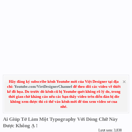
Hãy đăng ký subscribe kênh Youtube mới của Việt Designer tại địa
chỉ:
Youtube.com/VietDesignerChannel
để theo dõi các video về thiết
kế đồ họa. Do trước đó kênh cũ bị Youtube quét không rõ lý do, trong
thời gian chờ kháng cáo nếu các bạn thấy video trên diễn đàn bị die
không xem được thì có thể vào kênh mới để tìm xem video sơ cua
nhé.
Ai Giúp Tớ Làm Một Typography Với Dòng Chữ Này
Được Không Ạ !
Lượt xem: 3,838