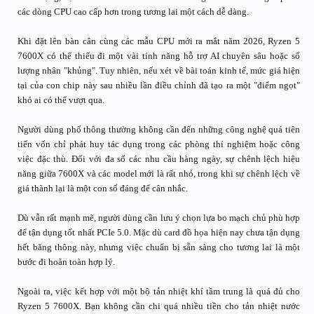
các dòng CPU cao cấp hơn trong tương lai một cách dễ dàng.
Khi đặt lên bàn cân cùng các mẫu CPU mới ra mắt năm 2026, Ryzen 5
7600X có thể thiếu đi một vài tính năng hỗ trợ AI chuyên sâu hoặc số
lượng nhân "khủng". Tuy nhiên, nếu xét về bài toán kinh tế, mức giá hiện
tại của con chip này sau nhiều lần điều chỉnh đã tạo ra một "điểm ngọt"
khó ai có thể vượt qua.
Người dùng phổ thông thường không cần đến những công nghệ quá tiên
tiến vốn chỉ phát huy tác dụng trong các phòng thí nghiệm hoặc công
việc đặc thù. Đối với đa số các nhu cầu hàng ngày, sự chênh lệch hiệu
năng giữa 7600X và các model mới là rất nhỏ, trong khi sự chênh lệch về
giá thành lại là một con số đáng để cân nhắc.
Dù vẫn rất mạnh mẽ, người dùng cần lưu ý chọn lựa bo mạch chủ phù hợp
để tận dụng tốt nhất PCIe 5.0. Mặc dù card đồ họa hiện nay chưa tận dụng
hết băng thông này, nhưng việc chuẩn bị sẵn sàng cho tương lai là một
bước đi hoàn toàn hợp lý.
Ngoài ra, việc kết hợp với một bộ tản nhiệt khí tầm trung là quá đủ cho
Ryzen 5 7600X. Bạn không cần chi quá nhiều tiền cho tản nhiệt nước