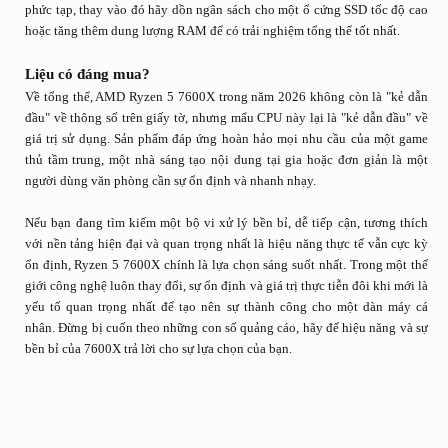
phức tạp, thay vào đó hãy dồn ngân sách cho một ổ cứng SSD tốc độ cao
hoặc tăng thêm dung lượng RAM để có trải nghiệm tổng thể tốt nhất.
Liệu có đáng mua?
Về tổng thể, AMD Ryzen 5 7600X trong năm 2026 không còn là "kẻ dẫn
đầu" về thông số trên giấy tờ, nhưng mẩu CPU này lại là "kẻ dẫn đầu" về
giá trị sử dụng. Sản phẩm đáp ứng hoàn hảo mọi nhu cầu của một game
thủ tầm trung, một nhà sáng tạo nội dung tại gia hoặc đơn giản là một
người dùng văn phòng cần sự ổn định và nhanh nhạy.
Nếu bạn đang tìm kiếm một bộ vi xử lý bền bỉ, dễ tiếp cận, tương thích
với nền tảng hiện đại và quan trọng nhất là hiệu năng thực tế vẫn cực kỳ
ổn định, Ryzen 5 7600X chính là lựa chọn sáng suốt nhất. Trong một thế
giới công nghệ luôn thay đổi, sự ổn định và giá trị thực tiễn đôi khi mới là
yếu tố quan trọng nhất để tạo nên sự thành công cho một dàn máy cá
nhân. Đừng bị cuốn theo những con số quảng cáo, hãy để hiệu năng và sự
bền bỉ của 7600X trả lời cho sự lựa chọn của bạn.