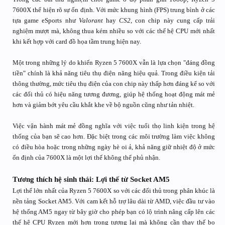
7600X thể hiện rõ sự ổn định. Với mức khung hình (FPS) trung bình ở các
tựa game eSports như
Valorant
hay
CS2
, con chip này cung cấp trải
nghiệm mượt mà, không thua kém nhiều so với các thế hệ CPU mới nhất
khi kết hợp với card đồ họa tầm trung hiện nay.
Một trong những lý do khiến Ryzen 5 7600X vẫn là lựa chọn "đáng đồng
tiền" chính là khả năng tiêu thụ điện năng hiệu quả. Trong điều kiện tải
thông thường, mức tiêu thụ điện của con chip này thấp hơn đáng kể so với
các đối thủ có hiệu năng tương đương, giúp hệ thống hoạt động mát mẻ
hơn và giảm bớt yêu cầu khắt khe về bộ nguồn cũng như tản nhiệt.
Việc vận hành mát mẻ đồng nghĩa với việc tuổi thọ linh kiện trong hệ
thống của bạn sẽ cao hơn. Đặc biệt trong các môi trường làm việc không
có điều hòa hoặc trong những ngày hè oi ả, khả năng giữ nhiệt độ ở mức
ổn định của 7600X là một lợi thế không thể phủ nhận.
Tương thích hệ sinh thái: Lợi thế từ Socket AM5
Lợi thế lớn nhất của Ryzen 5 7600X so với các đối thủ trong phân khúc là
nền tảng Socket AM5. Với cam kết hỗ trợ lâu dài từ AMD, việc đầu tư vào
hệ thống AM5 ngay từ bây giờ cho phép bạn có lộ trình nâng cấp lên các
thế hệ CPU Ryzen mới hơn trong tương lai mà không cần thay thế bo