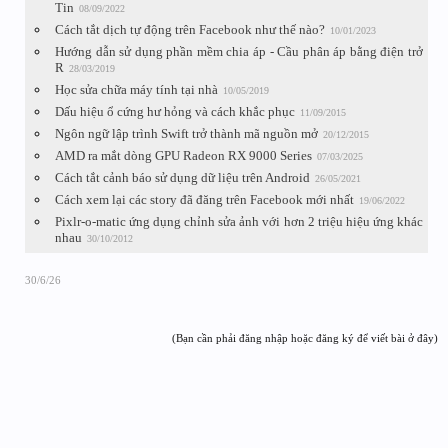
Tin
08/09/2022
Cách tắt dịch tự động trên Facebook như thế nào?
10/01/2023
Hướng dẫn sử dụng phần mềm chia áp - Cầu phân áp bằng điện trở
R
28/03/2019
Học sửa chữa máy tính tại nhà
10/05/2019
Dấu hiệu ổ cứng hư hỏng và cách khắc phục
11/09/2015
Ngôn ngữ lập trình Swift trở thành mã nguồn mở
20/12/2015
AMD ra mắt dòng GPU Radeon RX 9000 Series
07/03/2025
Cách tắt cảnh báo sử dụng dữ liệu trên Android
26/05/2021
Cách xem lại các story đã đăng trên Facebook mới nhất
19/06/2022
Pixlr-o-matic ứng dụng chỉnh sửa ảnh với hơn 2 triệu hiệu ứng khác
nhau
30/10/2012
30/6/26
(Bạn cần phải đăng nhập hoặc đăng ký để viết bài ở đây)