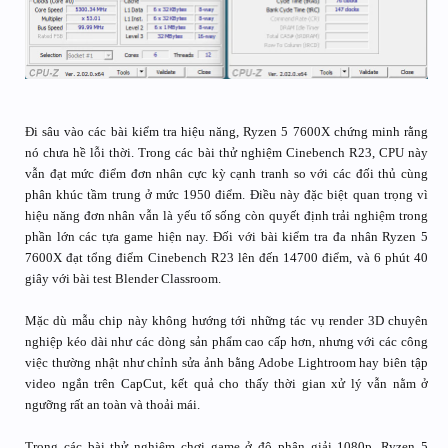
Đi sâu vào các bài kiểm tra hiệu năng, Ryzen 5 7600X chứng minh rằng
nó chưa hề lỗi thời. Trong các bài thử nghiệm Cinebench R23, CPU này
vẫn đạt mức điểm đơn nhân cực kỳ cạnh tranh so với các đối thủ cùng
phân khúc tầm trung ở mức 1950 điểm. Điều này đặc biệt quan trọng vì
hiệu năng đơn nhân vẫn là yếu tố sống còn quyết định trải nghiệm trong
phần lớn các tựa game hiện nay. Đối với bài kiểm tra đa nhân Ryzen 5
7600X đạt tổng điểm Cinebench R23 lên đến 14700 điểm, và 6 phút 40
giây với bài test Blender Classroom.
Mặc dù mẫu chip này không hướng tới những tác vụ render 3D chuyên
nghiệp kéo dài như các dòng sản phẩm cao cấp hơn, nhưng với các công
việc thường nhật như chỉnh sửa ảnh bằng Adobe Lightroom hay biên tập
video ngắn trên CapCut, kết quả cho thấy thời gian xử lý vẫn nằm ở
ngưỡng rất an toàn và thoải mái.
Trong các bài thử nghiệm chơi game ở độ phân giải 1080p, Ryzen 5