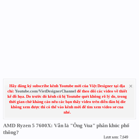
Hãy đăng ký subscribe kênh Youtube mới của Việt Designer tại địa
chỉ:
Youtube.com/VietDesignerChannel
để theo dõi các video về thiết
kế đồ họa. Do trước đó kênh cũ bị Youtube quét không rõ lý do, trong
thời gian chờ kháng cáo nếu các bạn thấy video trên diễn đàn bị die
không xem được thì có thể vào kênh mới để tìm xem video sơ cua
nhé.
AMD Ryzen 5 7600X: Vẫn là "Ông Vua" phân khúc phổ
thông?
Lượt xem: 7,649