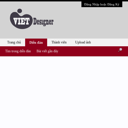
Đăng Nhập hoặc Đăng Ký
Trang chủ
Thành viên
Upload ảnh
Diễn đàn
Tìm trong diễn đàn
Bài viết gần đây