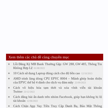
Xem thêm các chủ đề cùng chuyên mục
Lỗi Đăng Ký MB Bank Thường Gặp: GW 288, GW 485, Thông Tin
Không Hợp Lệ
01/08/2022
10 Cách sử dụng Laptop đúng cách cho độ bền cao
12/10/2013
AMD trình làng dòng CPU EPYC 8004 – Mảnh ghép hoàn thiện
của EPYC thế hệ 4 dành cho dịch vụ đám mây
25/09/2023
Cách vô hiệu hóa tạm thời và xóa vĩnh viễn tài khoản
Twitter
23/12/2022
Cách đăng bài ẩn danh trên nhóm Facebook, giúp bạn không bị lộ
tài khoản
12/06/2022
Cách Chặn App Vay Tiền Truy Cập Danh Bạ, Bảo Mật Thông