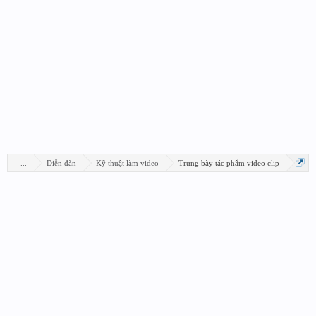
...
Diễn đàn
Kỹ thuật làm video
Trưng bày tác phẩm video clip