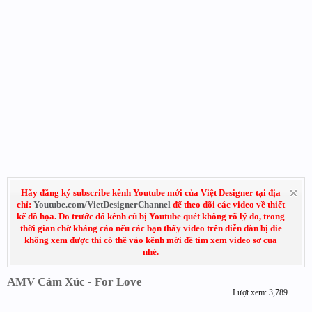
Hãy đăng ký subscribe kênh Youtube mới của Việt Designer tại địa
chỉ:
Youtube.com/VietDesignerChannel
để theo dõi các video về thiết
kế đồ họa. Do trước đó kênh cũ bị Youtube quét không rõ lý do, trong
thời gian chờ kháng cáo nếu các bạn thấy video trên diễn đàn bị die
không xem được thì có thể vào kênh mới để tìm xem video sơ cua
nhé.
AMV Cảm Xúc - For Love
Lượt xem: 3,789