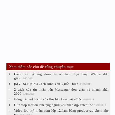
Xem thêm các chủ đề cùng chuyên mục
Cách lấy lại ứng dụng bị ẩn trên điện thoại iPhone đơn
giản
13/12/2021
[MV - SUB] Chia Cách Bình Yên- Quốc Thiên
08/08/2013
2 cách xóa tin nhắn trên Messenger đơn giản và nhanh nhất
2020
19/10/2020
Bỏng mắt với bikini của Hoa hậu Hoàn vũ 2015
16/09/2015
Clip stop-motion làm tặng người yêu nhân dịp Valentine
15/02/2013
Video lớp .kỷ niêm năm lớp 12..làm bằng producer.ae chém nhẹ
tay
20/01/2013