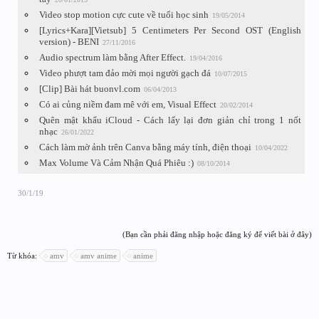
Video stop motion cực cute về tuổi học sinh
19/05/2014
[Lyrics+Kara][Vietsub] 5 Centimeters Per Second OST (English
version) - BENI
27/11/2016
Audio spectrum làm bằng After Effect.
19/04/2016
Video phượt tam đảo mời mọi người gạch đá
10/07/2015
[Clip] Bài hát buonvl.com
06/04/2013
Có ai củng niềm đam mê với em, Visual Effect
20/02/2014
Quên mật khẩu iCloud - Cách lấy lại đơn giản chỉ trong 1 nốt
nhạc
26/01/2022
Cách làm mờ ảnh trên Canva bằng máy tính, điện thoại
10/04/2022
Max Volume Và Cảm Nhận Quá Phiêu :)
08/10/2014
30/1/19
(Bạn cần phải đăng nhập hoặc đăng ký để viết bài ở đây)
Từ khóa:
amv
amv anime
anime