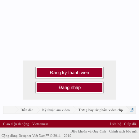
Đăng ký thành viên
Đăng nhập
...
Diễn đàn
Kỹ thuật làm video
Trưng bày tác phẩm video clip
Giao diện di động
Vietnamese
Liên hệ
Giúp đỡ
Điều khoản và Quy định
Chính sách bảo mật
Cộng đồng Designer Việt Nam™ © 2011 - 2019