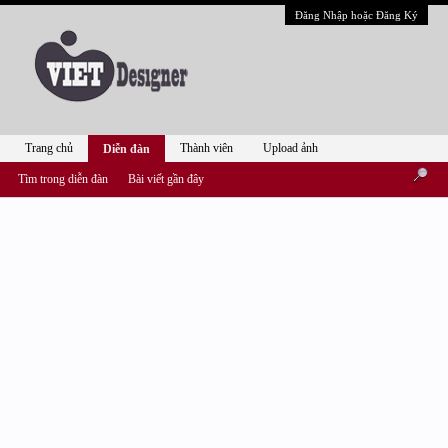
Đăng Nhập hoặc Đăng Ký
Trang chủ
Thành viên
Upload ảnh
Diễn đàn
Tìm trong diễn đàn
Bài viết gần đây