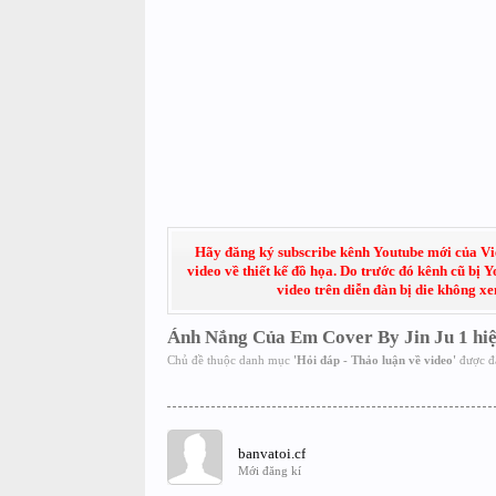
Hãy đăng ký subscribe kênh Youtube mới của Việt
video về thiết kế đồ họa. Do trước đó kênh cũ bị 
video trên diễn đàn bị die không x
Ánh Nắng Của Em Cover By Jin Ju 1 hiệ
Chủ đề thuộc danh mục
'
Hỏi đáp - Thảo luận về video
'
được đ
banvatoi.cf
Mới đăng kí