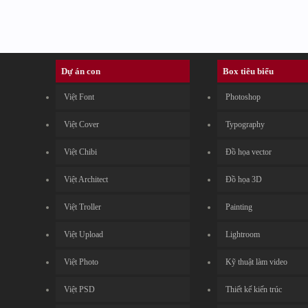
Dự án con
Box tiêu biểu
Việt Font
Photoshop
Việt Cover
Typography
Việt Chibi
Đồ họa vector
Việt Architect
Đồ họa 3D
Việt Troller
Painting
Việt Upload
Lightroom
Việt Photo
Kỹ thuật làm video
Việt PSD
Thiết kế kiến trúc