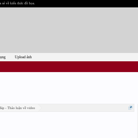
a sẻ về kiến thức đồ họa.
dụng
Upload ảnh
đáp - Thảo luận về video