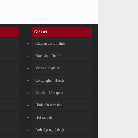
Giải trí
Chuyện trò linh tinh
Đọc báo - Tin tức
Video clip giải trí
Công nghệ - Hitech
Ra mắt - Làm quen
Hình nền máy tính
Hot models
Ảnh đẹp nghệ thuật