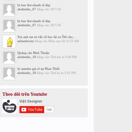
In bao thư nhanh rẻ đẹp
alothietke_07
đăng vào
30/7/26
In bao thư nhanh rẻ đẹp
alothietke_07
đăng vào
30/7/26
Xin anh em tư vấn về học lái xe Ôtô cho...
anhsinhvien
đăng vào
Hôm nay lúc 6:33 AM
Quảng cáo Bình Thuận
alothietke_18
đăng vào
Thứ hai at 4:00 PM
In standee giá rẻ tại Phan Thiết
alothietke_18
đăng vào
Thứ ba at 3:42 PM
Theo dõi trên Youtube