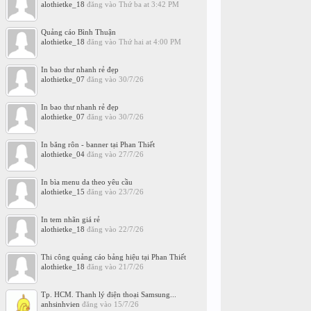
alothietke_18
đăng vào
Thứ ba at 3:42 PM
Quảng cáo Bình Thuận
alothietke_18
đăng vào
Thứ hai at 4:00 PM
In bao thư nhanh rẻ đẹp
alothietke_07
đăng vào
30/7/26
In bao thư nhanh rẻ đẹp
alothietke_07
đăng vào
30/7/26
In băng rôn - banner tại Phan Thiết
alothietke_04
đăng vào
27/7/26
In bìa menu da theo yêu cầu
alothietke_15
đăng vào
23/7/26
In tem nhãn giá rẻ
alothietke_18
đăng vào
22/7/26
Thi công quảng cáo bảng hiệu tại Phan Thiết
alothietke_18
đăng vào
21/7/26
Tp. HCM. Thanh lý điện thoại Samsung...
anhsinhvien
đăng vào
15/7/26