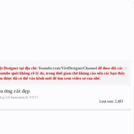
 Designer tại địa chỉ:
Youtube.com/VietDesignerChannel
để theo dõi các
Youtube quét không rõ lý do, trong thời gian chờ kháng cáo nếu các bạn thấy
em được thì có thể vào kênh mới để tìm xem video sơ cua nhé.
u ứng rất đẹp
ăng bởi
banvatoi.cf
,
9/9/17
.
Lượt xem: 2,483