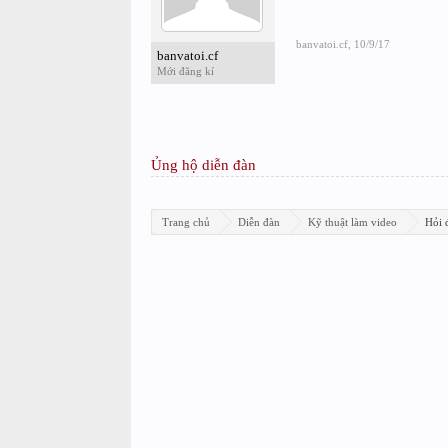
banvatoi.cf
,
10/9/17
banvatoi.cf
Mới đăng kí
Ủng hộ diễn đàn
Trang chủ
Diễn đàn
Kỹ thuật làm video
Hỏi 