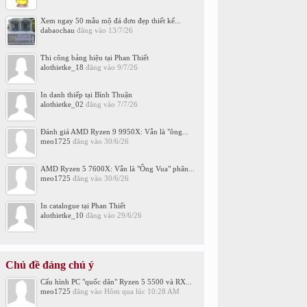
Xem ngay 50 mẫu mộ đá đơn đẹp thiết kế...
dabaochau
đăng vào
13/7/26
Thi công bảng hiệu tại Phan Thiết
alothietke_18
đăng vào
9/7/26
In danh thiếp tại Bình Thuận
alothietke_02
đăng vào
7/7/26
Đánh giá AMD Ryzen 9 9950X: Vẫn là "ông...
meo1725
đăng vào
30/6/26
AMD Ryzen 5 7600X: Vẫn là "Ông Vua" phân...
meo1725
đăng vào
30/6/26
In catalogue tại Phan Thiết
alothietke_10
đăng vào
29/6/26
Chủ đề đáng chú ý
Cấu hình PC "quốc dân" Ryzen 5 5500 và RX...
meo1725
đăng vào
Hôm qua lúc 10:28 AM