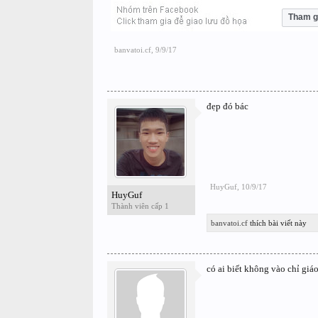
Tham g
banvatoi.cf
,
9/9/17
đẹp đó bác
HuyGuf
,
10/9/17
HuyGuf
Thành viên cấp 1
banvatoi.cf
thích bài viết này
có ai biết không vào chỉ giáo