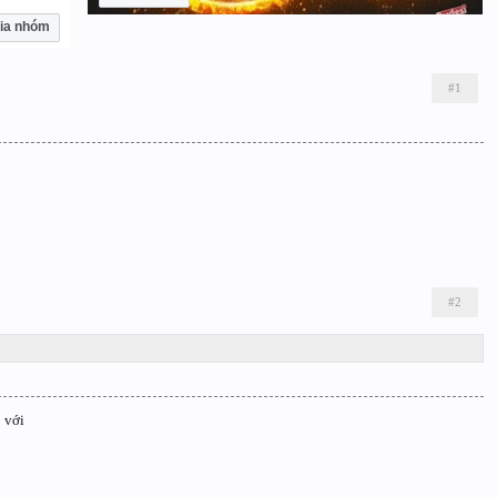
ia nhóm
#1
#2
 với