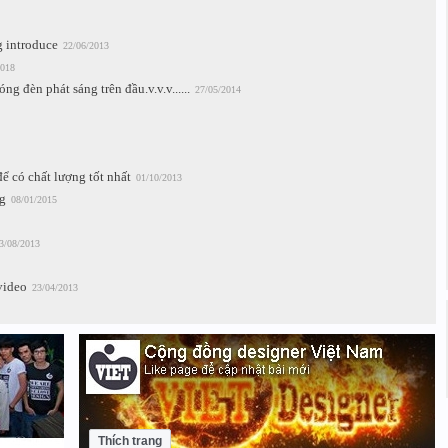
g introduce
22/06/2013
2018
ng đèn phát sáng trên đầu.v.v.v......
27/05/2014
ể có chất lượng tốt nhất
01/10/2013
g
08/01/2015
3/08/2013
video
23/04/2013
Thích trang