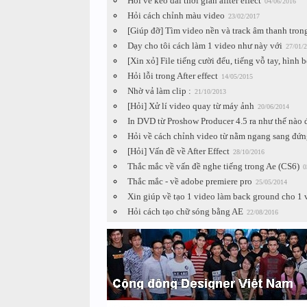
Hỏi về kéo dài thời gian affter effect
04/06/2016
Hỏi cách chỉnh màu video
23/02/2017
[Giúp đỡ] Tìm video nền và track âm thanh tron
Dạy cho tôi cách làm 1 video như này với
27/01/
[Xin xỏ] File tiếng cười đểu, tiếng vỗ tay, hình bó
Hỏi lỗi trong After effect
14/05/2015
Nhờ vả làm clip :
21/10/2013
[Hỏi] Xử lí video quay từ máy ảnh
20/06/2014
In DVD từ Proshow Producer 4.5 ra như thế nào đ
Hỏi về cách chỉnh video từ nằm ngang sang đứn
[Hỏi] Vấn đề về After Effect
28/10/2016
Thắc mắc về vấn đề nghe tiếng trong Ae (CS6)
0
Thắc mắc - về adobe premiere pro
25/05/2014
Xin giúp về tạo 1 video làm back ground cho 1 
Hỏi cách tạo chữ sóng bằng AE
22/08/2016