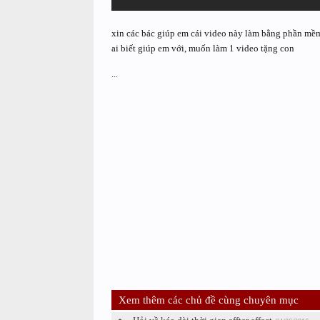
xin các bác giúp em cái video này làm bằng phần mềm 
ai biết giúp em với, muốn làm 1 video tặng con
...
Xem thêm các chủ đề cùng chuyên mục