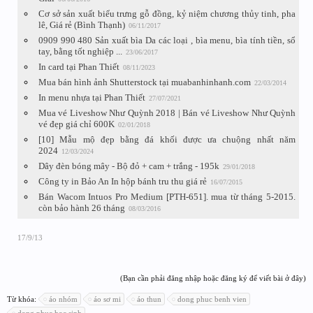
Cơ sở sản xuất biểu trưng gỗ đồng, kỷ niệm chương thủy tinh, pha
lê, Giá rẻ (Bình Thạnh)
06/11/2017
0909 990 480 Sản xuất bìa Da các loại , bìa menu, bìa tính tiền, sổ
tay, bằng tốt nghiệp ...
23/06/2017
In card tại Phan Thiết
08/11/2023
Mua bán hình ảnh Shutterstock tại muabanhinhanh.com
22/03/2014
In menu nhựa tại Phan Thiết
27/07/2021
Mua vé Liveshow Như Quỳnh 2018 | Bán vé Liveshow Như Quỳnh
vé đẹp giá chỉ 600K
02/01/2018
[10] Mẫu mộ đẹp bằng đá khối được ưa chuộng nhất năm
2024
12/03/2024
Dây đèn bóng mây - Bộ đỏ + cam + trắng - 195k
29/01/2018
Công ty in Bảo An In hộp bánh tru thu giá rẻ
16/07/2015
Bán Wacom Intuos Pro Medium [PTH-651]. mua từ tháng 5-2015.
còn bảo hành 26 tháng
08/03/2016
17/9/13
(Bạn cần phải đăng nhập hoặc đăng ký để viết bài ở đây)
Từ khóa:
áo nhóm
áo sơ mi
áo thun
dong phuc benh vien