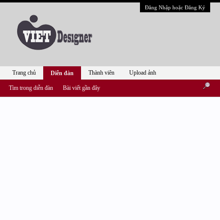
Đăng Nhập hoặc Đăng Ký
Trang chủ
Thành viên
Upload ảnh
Diễn đàn
Tìm trong diễn đàn
Bài viết gần đây