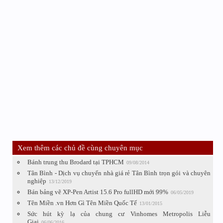
Xem thêm các chủ đề cùng chuyên mục
Bánh trung thu Brodard tại TPHCM
09/08/2014
Tân Bình - Dịch vụ chuyển nhà giá rẻ Tân Bình trọn gói và chuyên
nghiệp
13/12/2019
Bán bảng vẽ XP-Pen Artist 15.6 Pro fullHD mới 99%
06/05/2019
Tên Miền .vn Hơn Gì Tên Miền Quốc Tế
13/01/2015
Sức hút kỳ lạ của chung cư Vinhomes Metropolis Liễu
Giai
06/06/2016