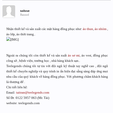
taibeat
Banned
Nhận thiết kế và sản xuất các mặt hàng đồng phục như:
áo thun
,
áo nhóm
,
áo lớp, áo thời trang..
Ngoài ra chúng tôi còn thiết kế và sản xuất
áo sơ mi
, áo vest, đồng phục
công sở , bệnh viện, trường học , nhà hàng khách sạn..
Teelegends chúng tôi tự tin với đội ngũ kỹ thuật tay nghề cao , đội ngũ
thiết kế chuyên nghiệp và quy trình in ấn hiện đại sẵng sàng đáp ứng mọi
nhu cầu của quý khách về hàng đồng phục. Với phương châm khách hàng
là thượng đế .
Chi tiết liên hệ:
Email:
taitran@teelegends.com
Số Đt: 0122 5957 063 (Mr. Tài)
website: teelegends.com