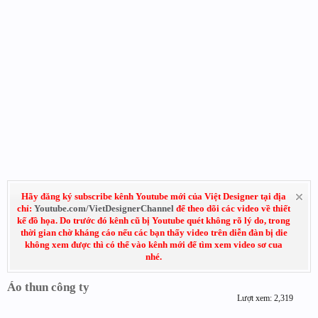
Hãy đăng ký subscribe kênh Youtube mới của Việt Designer tại địa
chỉ:
Youtube.com/VietDesignerChannel
để theo dõi các video về thiết
kế đồ họa. Do trước đó kênh cũ bị Youtube quét không rõ lý do, trong
thời gian chờ kháng cáo nếu các bạn thấy video trên diễn đàn bị die
không xem được thì có thể vào kênh mới để tìm xem video sơ cua
nhé.
Áo thun công ty
Lượt xem: 2,319