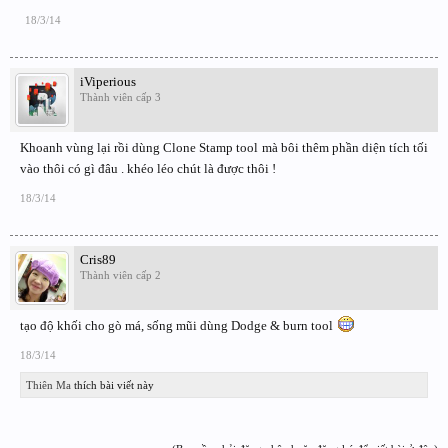
18/3/14
iViperious
Thành viên cấp 3
Khoanh vùng lại rồi dùng Clone Stamp tool mà bôi thêm phần diện tích tối
vào thôi có gì đâu . khéo léo chút là được thôi !
18/3/14
Cris89
Thành viên cấp 2
tạo độ khối cho gò má, sống mũi dùng Dodge & burn tool
18/3/14
Thiên Ma
thích bài viết này