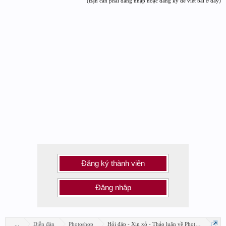
(Bạn cần phải đăng nhập hoặc đăng ký để viết bài ở đây)
Đăng ký thành viên
Đăng nhập
...
Diễn đàn
Photoshop
Hỏi đáp - Xin xỏ - Thảo luận về Photoshop