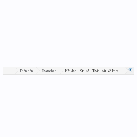
...
Diễn đàn
Photoshop
Hỏi đáp - Xin xỏ - Thảo luận về Photoshop