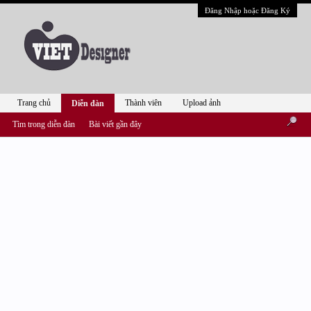
Đăng Nhập hoặc Đăng Ký
Trang chủ
Thành viên
Upload ảnh
Diễn đàn
Tìm trong diễn đàn
Bài viết gần đây