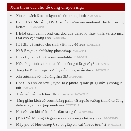
Xem thêm các chủ đề cùng chuyên mục
Xin chỉ cách làm backgound như trong hình
25/05/2015
Cài PTS CS6 bằng DVD bị lỗi we’ve encountered the following
issues ...
18/07/2013
[Help] cách đánh bóng các góc của chiếc lọ thủy tinh, và tạo màu
thật cho vật trong ảnh
17/08/2014
Hỏi đáp về laptop cho sinh viên học đồ họa
02/01/2018
Nhờ làm giúp chữ bằng photoshop
25/02/2014
Hỏi - DynamicLink is not available
14/06/2015
Hiệu ứng hình tan ra theo hình tròn gọi là gì vậy?
24/05/2017
Tặng bộ Neat Image 5.2 đầy đủ thông số ổn định!
10/06/2013
Xin tutorials về hiệu ứng ảnh 3D
24/08/2015
Cách up ảnh có text ( typo hay photo quote gì gì đấy ) không bị
mờ
19/08/2013
Thắc mắc về cách tạo effect cho text
20/04/2016
Tăng giảm kích cỡ brush bằng phím tắt ngoặc vuông thì nó tự động
delete layer ? ai giúp mình với
07/07/2015
Hỏi về màu khi tô bị nhòe dần ra ngoài
30/07/2013
[ Nhờ Vả] Mọi người giúp mình hiệu ứng chữ này vs ạ.
08/08/2015
Mấy pro về Photoshop CS6 ơi giúp em cài "move tool" :(
04/05/2013