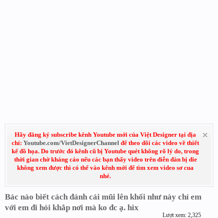
Hãy đăng ký subscribe kênh Youtube mới của Việt Designer tại địa
chỉ:
Youtube.com/VietDesignerChannel
để theo dõi các video về thiết
kế đồ họa. Do trước đó kênh cũ bị Youtube quét không rõ lý do, trong
thời gian chờ kháng cáo nếu các bạn thấy video trên diễn đàn bị die
không xem được thì có thể vào kênh mới để tìm xem video sơ cua
nhé.
Bác nào biết cách đánh cái mũi lên khối như này chỉ em
với em đi hỏi khắp nơi mà ko đc ạ. hix
Lượt xem: 2,325