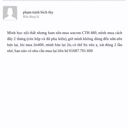
phạm trịnh bích thy
Mới đăng kí
Mình học nội thất nhưng ham nên mua wacom CTH 480, mình mua cách
đây 2 tháng (còn hộp và đủ phụ kiện), giờ mình không dùng đến nữa nên
bán lại, lúc mua 2tr400, mình bán lại 2tr, có thể fix nhẹ ạ, xài đúng 2 lần
nhé, bạn nào có nhu cầu mua lại liên hệ 01687.701.600