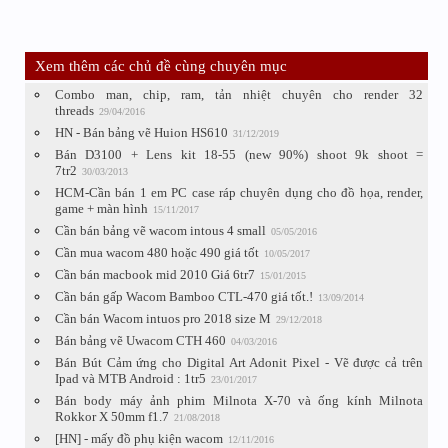
Xem thêm các chủ đề cùng chuyên mục
Combo man, chip, ram, tản nhiệt chuyên cho render 32
threads
29/04/2016
HN - Bán bảng vẽ Huion HS610
31/12/2019
Bán D3100 + Lens kit 18-55 (new 90%) shoot 9k shoot =
7tr2
30/03/2013
HCM-Cần bán 1 em PC case ráp chuyên dụng cho đồ họa, render,
game + màn hình
15/11/2017
Cần bán bảng vẽ wacom intous 4 small
05/05/2016
Cần mua wacom 480 hoặc 490 giá tốt
10/05/2017
Cần bán macbook mid 2010 Giá 6tr7
15/01/2015
Cần bán gấp Wacom Bamboo CTL-470 giá tốt.!
13/09/2014
Cần bán Wacom intuos pro 2018 size M
29/12/2018
Bán bảng vẽ Uwacom CTH 460
04/03/2016
Bán Bút Cảm ứng cho Digital Art Adonit Pixel - Vẽ được cả trên
Ipad và MTB Android : 1tr5
23/01/2017
Bán body máy ảnh phim Milnota X-70 và ống kính Milnota
Rokkor X 50mm f1.7
21/08/2018
[HN] - mấy đồ phụ kiện wacom
12/11/2016