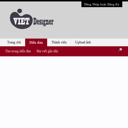
Đăng Nhập hoặc Đăng Ký
Trang chủ
Thành viên
Upload ảnh
Diễn đàn
Tìm trong diễn đàn
Bài viết gần đây