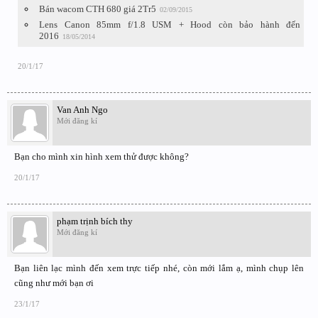
Bán wacom CTH 680 giá 2Tr5
02/09/2015
Lens Canon 85mm f/1.8 USM + Hood còn bảo hành đến
2016
18/05/2014
20/1/17
Van Anh Ngo
Mới đăng kí
Bạn cho mình xin hình xem thử được không?
20/1/17
phạm trịnh bích thy
Mới đăng kí
Bạn liên lạc mình đến xem trực tiếp nhé, còn mới lắm ạ, mình chụp lên
cũng như mới bạn ơi
23/1/17