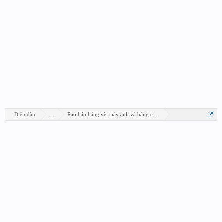
Diễn đàn
...
Rao bán bảng vẽ, máy ảnh và hàng công nghệ khác