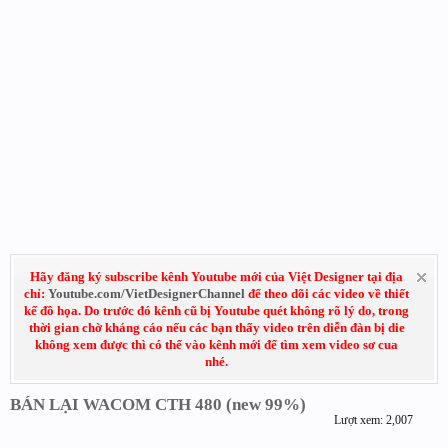
Hãy đăng ký subscribe kênh Youtube mới của Việt Designer tại địa
chỉ:
Youtube.com/VietDesignerChannel
để theo dõi các video về thiết
kế đồ họa. Do trước đó kênh cũ bị Youtube quét không rõ lý do, trong
thời gian chờ kháng cáo nếu các bạn thấy video trên diễn đàn bị die
không xem được thì có thể vào kênh mới để tìm xem video sơ cua
nhé.
BÁN LẠI WACOM CTH 480 (new 99%)
Lượt xem: 2,007