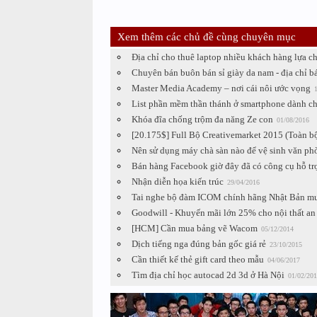
Xem thêm các chủ đề cùng chuyên mục
Địa chỉ cho thuê laptop nhiều khách hàng lựa c
Chuyên bán buôn bán sỉ giày da nam - địa chỉ 
Master Media Academy – nơi cái nôi ước vọng
List phần mềm thần thánh ở smartphone dành ch
Khóa đĩa chống trộm đa năng Ze con
01/08/2016
[20.175$] Full Bộ Creativemarket 2015 (Toàn b
Nên sử dụng máy chà sàn nào để vệ sinh văn ph
Bán hàng Facebook giờ đây đã có công cụ hỗ tr
Nhận diễn họa kiến trúc
29/04/2016
Tai nghe bộ đàm ICOM chính hãng Nhật Bản mu
Goodwill - Khuyến mãi lớn 25% cho nội thất an 
[HCM] Cần mua bảng vẽ Wacom
05/12/2014
Dịch tiếng nga đúng bản gốc giá rẻ
23/10/2015
Cần thiết kế thẻ gift card theo mẫu
04/06/2017
Tìm địa chỉ học autocad 2d 3d ở Hà Nội
01/02/201