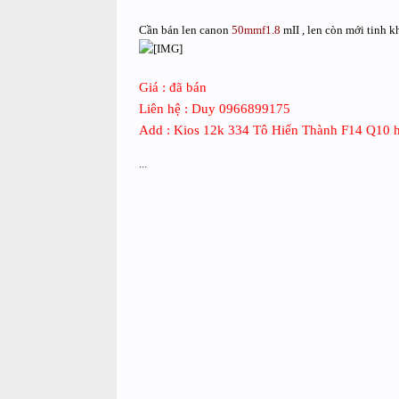
Cần bán len canon
50mmf1.8
mII , len còn mới tinh k
Giá : đã bán
Liên hệ : Duy 0966899175
Add : Kios 12k 334 Tô Hiến Thành F14 Q10 h
...