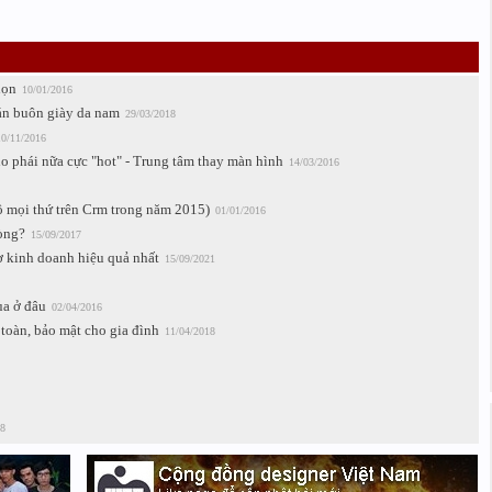
họn
10/01/2016
bán buôn giày da nam
29/03/2018
10/11/2016
o phái nữa cực "hot" - Trung tâm thay màn hình
14/03/2016
ộ mọi thứ trên Crm trong năm 2015)
01/01/2016
òng?
15/09/2017
ợ kinh doanh hiệu quả nhất
15/09/2021
a ở đâu
02/04/2016
toàn, bảo mật cho gia đình
11/04/2018
8