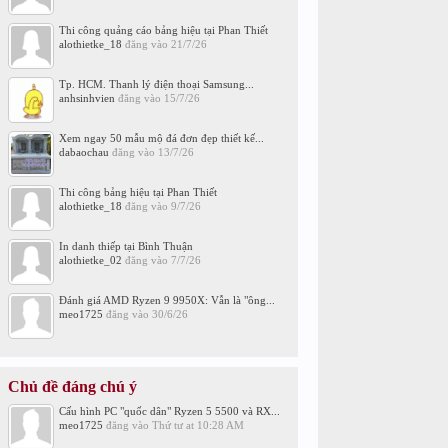
Thi công quảng cáo bảng hiệu tại Phan Thiết
alothietke_18
đăng vào
21/7/26
Tp. HCM. Thanh lý điện thoại Samsung...
anhsinhvien
đăng vào
15/7/26
Xem ngay 50 mẫu mộ đá đơn đẹp thiết kế...
dabaochau
đăng vào
13/7/26
Thi công bảng hiệu tại Phan Thiết
alothietke_18
đăng vào
9/7/26
In danh thiếp tại Bình Thuận
alothietke_02
đăng vào
7/7/26
Đánh giá AMD Ryzen 9 9950X: Vẫn là "ông...
meo1725
đăng vào
30/6/26
Chủ đề đáng chú ý
Cấu hình PC "quốc dân" Ryzen 5 5500 và RX...
meo1725
đăng vào
Thứ tư at 10:28 AM