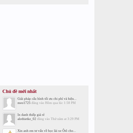
Chủ đề mới nhất
Giải pháp cấu hình tối ưu chi phí và hiệu...
meo1725
đăng vào
Hôm qua lúc 1:58 PM
In danh thiếp giá rẻ
alothietke_02
đăng vào
Thứ năm at 3:29 PM
Xin anh em tư vấn về học lái xe Ôtô cho...