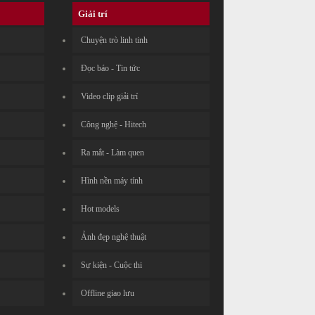
Giải trí
Chuyện trò linh tinh
Đọc báo - Tin tức
Video clip giải trí
Công nghệ - Hitech
Ra mắt - Làm quen
Hình nền máy tính
Hot models
Ảnh đẹp nghệ thuật
Sự kiện - Cuộc thi
Offline giao lưu