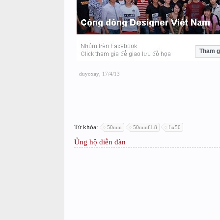
Tham g
duyoxay
,
17/4/13
Từ khóa:
50mm
50mmf1.8
fix50
Ủng hộ diễn đàn