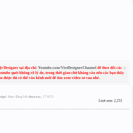
 Designer tại địa chỉ:
Youtube.com/VietDesignerChannel
để theo dõi các
Youtube quét không rõ lý do, trong thời gian chờ kháng cáo nếu các bạn thấy
em được thì có thể vào kênh mới để tìm xem video sơ cua nhé.
sign
'
được đăng bởi
duyoxay
,
17/4/13
.
Lượt xem: 2,253