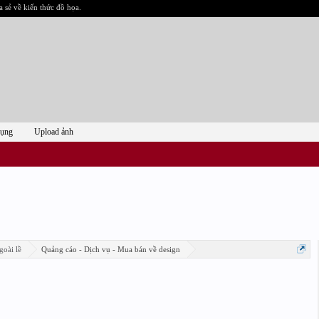
a sẻ về kiến thức đồ họa.
dụng
Upload ảnh
goài lề
Quảng cáo - Dịch vụ - Mua bán về design