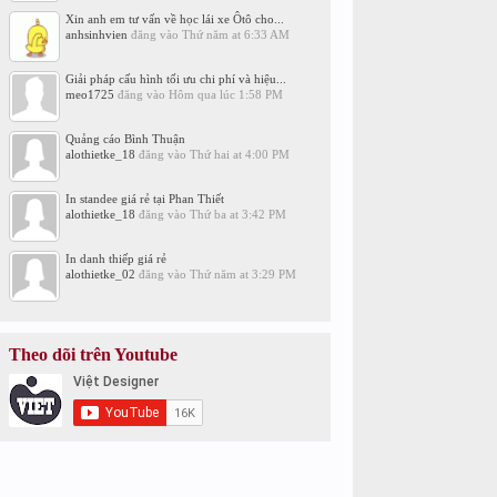
Xin anh em tư vấn về học lái xe Ôtô cho...
anhsinhvien
đăng vào
Thứ năm at 6:33 AM
Giải pháp cấu hình tối ưu chi phí và hiệu...
meo1725
đăng vào
Hôm qua lúc 1:58 PM
Quảng cáo Bình Thuận
alothietke_18
đăng vào
Thứ hai at 4:00 PM
In standee giá rẻ tại Phan Thiết
alothietke_18
đăng vào
Thứ ba at 3:42 PM
In danh thiếp giá rẻ
alothietke_02
đăng vào
Thứ năm at 3:29 PM
Theo dõi trên Youtube