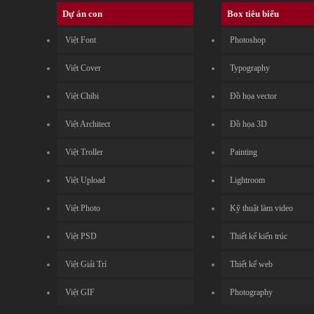
Dự án con
Box tiêu biểu
Việt Font
Photoshop
Việt Cover
Typography
Việt Chibi
Đồ họa vector
Việt Architect
Đồ họa 3D
Việt Troller
Painting
Việt Upload
Lightroom
Việt Photo
Kỹ thuật làm video
Việt PSD
Thiết kế kiến trúc
Việt Giải Trí
Thiết kế web
Việt GIF
Photography