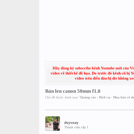
Hãy đăng ký subscribe kênh Youtube mới của Việt
video về thiết kế đồ họa. Do trước đó kênh cũ bị 
video trên diễn đàn bị die không x
Bán len canon 50mm f1.8
Chủ đề thuộc danh mục
'
Quảng cáo - Dịch vụ - Mua bán về de
duyoxay
Thành viên cấp 1