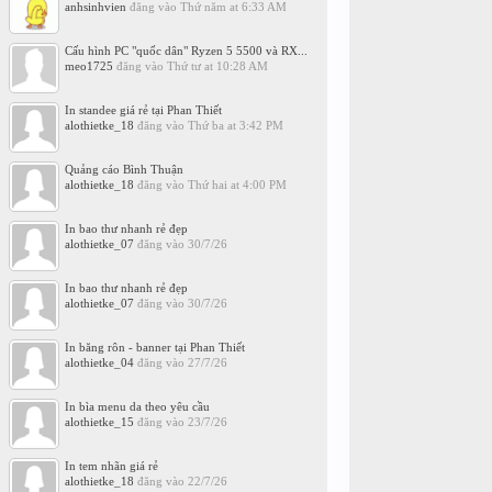
anhsinhvien
đăng vào
Thứ năm at 6:33 AM
Cấu hình PC "quốc dân" Ryzen 5 5500 và RX...
meo1725
đăng vào
Thứ tư at 10:28 AM
In standee giá rẻ tại Phan Thiết
alothietke_18
đăng vào
Thứ ba at 3:42 PM
Quảng cáo Bình Thuận
alothietke_18
đăng vào
Thứ hai at 4:00 PM
In bao thư nhanh rẻ đẹp
alothietke_07
đăng vào
30/7/26
In bao thư nhanh rẻ đẹp
alothietke_07
đăng vào
30/7/26
In băng rôn - banner tại Phan Thiết
alothietke_04
đăng vào
27/7/26
In bìa menu da theo yêu cầu
alothietke_15
đăng vào
23/7/26
In tem nhãn giá rẻ
alothietke_18
đăng vào
22/7/26