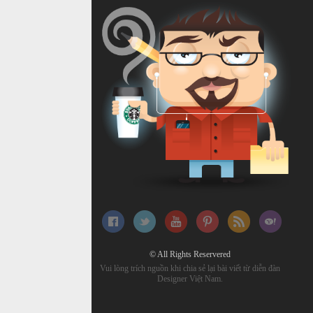
© All Rights Reservered
Vui lòng trích nguồn khi chia sẻ lại bài viết từ diễn đàn
Designer Việt Nam.