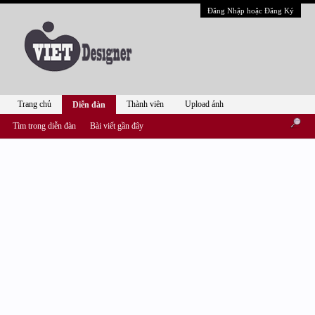
Đăng Nhập hoặc Đăng Ký
Trang chủ
Thành viên
Upload ảnh
Diễn đàn
Tìm trong diễn đàn
Bài viết gần đây