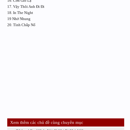
16. Cơn Gió Lạ
17. Vậy Thôi Anh Đi Đi
18. In The Night
19 Nhớ Nhung
20. Tình Chắp Nố
Xem thêm các chủ đề cùng chuyên mục