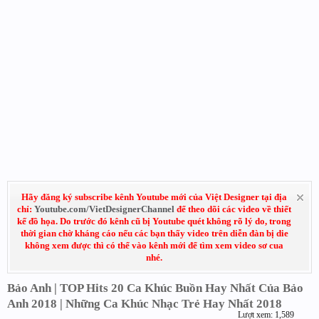
Hãy đăng ký subscribe kênh Youtube mới của Việt Designer tại địa
chỉ:
Youtube.com/VietDesignerChannel
để theo dõi các video về thiết
kế đồ họa. Do trước đó kênh cũ bị Youtube quét không rõ lý do, trong
thời gian chờ kháng cáo nếu các bạn thấy video trên diễn đàn bị die
không xem được thì có thể vào kênh mới để tìm xem video sơ cua
nhé.
Bảo Anh | TOP Hits 20 Ca Khúc Buồn Hay Nhất Của Bảo
Anh 2018 | Những Ca Khúc Nhạc Trẻ Hay Nhất 2018
Lượt xem: 1,589