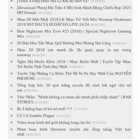
[Video 4 Fun] Hitle Nói Gì Khi Bị Nhờ Vả?
23/10/2016
[Download Phim] Ma Trận 4 Hồi Sinh Hành Động Chiếu Rạp 2021
HD Vietsub
29/12/2021
Nhạc DJ Mới Nhất 2019 LK Nhạc Trẻ Việt Mix Nonstop Vinahouse
2019 NST ĐẠI TÁ ĐI ĐẬP ĐÁ LIVE 24/24
06/06/2018
Best Nightcore Mix Ever #25 (2016) | Special Nightcore Gaming
Mix
09/01/2016
20 Bản Hòa Tấu Nhạc Quê Hương Nhẹ Nhàng Sâu Lắng
19/08/2016
Nhạc DJ 2018 cực mạnh lắc lắc quay quay ta say trong
nonstop
06/06/2017
Nghe Mà Muốn Khóc 2019 - Nhạc Buồn Nhất | Tuyển Tập Nhạc
Trẻ Buồn Thất Tình Hay Nhất
07/06/2019
Tuyển Tập Những Ca Khúc Thế Hệ 8x 9x Hay Nhất Của NGUYỄN
PHI HÙNG
30/10/2020
Tổng hợp bóc 20 quả trứng socola đồ chơi bất ngờ cho trẻ
em
28/01/2016
Trúc Nhân: "Mình không có nhan sắc mình phải chấp nhận!" | BAR
STORIES
02/10/2017
Bị 3 thằng bạn cờ hó nó troll ==!
27/11/2014
CS 1.6 Zombie Plague
23/06/2013
Video hoạt hình thế giới khủng long cho bé
17/05/2016
Phim hoạt hình Doremon truyện dài lồng tiếng Việt hay
nhất
18/05/2015