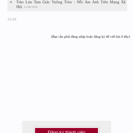
Trào Lưu Tam Giác Vuông Tròn - Nỗi Ám Ảnh Trên Mạng Xã
Hội
11/09/2018
3/2/18
(Bạn cần phải đăng nhập hoặc đăng ký để viết bài ở đây)
Đăng ký thành viên