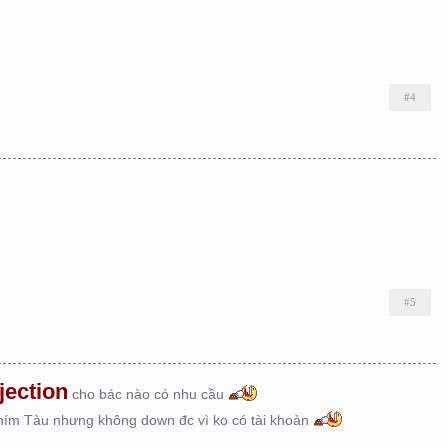
#4
#5
jection
cho bác nào có nhu cầu
thím Tàu nhưng không down đc vì ko có tài khoản