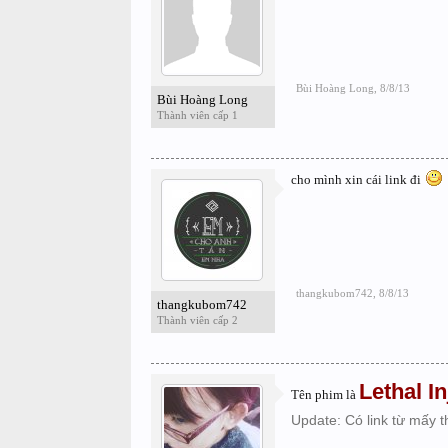
Bùi Hoàng Long
,
8/8/13
Bùi Hoàng Long
Thành viên cấp 1
cho mình xin cái link đi
thangkubom742
,
8/8/13
thangkubom742
Thành viên cấp 2
Lethal In
Tên phim là
Update: Có link từ mấy 