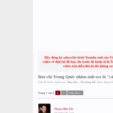
Hãy đăng ký subscribe kênh Youtube mới của Việt
video về thiết kế đồ họa. Do trước đó kênh cũ bị 
video trên diễn đàn bị die không x
Báo chí Trung Quốc nhầm ảnh sex là "cả
Chủ đề thuộc danh mục
'
Đọc báo - Tin nóng hổi
'
được đăng b
Trang 1 của 2
1
2
Tiếp theo >
Phạm Hữu Dư
phamhuudu.com