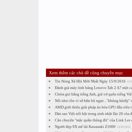
Xem thêm các chủ đề cùng chuyên mục
Tin Nóng Xã Hội Mới Nhất Ngày 15/9/2016
15/
Đánh giá máy tính bảng Lenovo Tab 2 A7 một c
Chém gió bằng tiếng Anh, giả vờ quên tiếng Việ
Nổi như cồn vì sở hữu bộ ngực..."khủng khiếp" n
AMD giới thiệu giải pháp ảo hóa GPU đầu tiên t
Dàn sao Việt nổi bật trong sinh nhật lần 20 củ
Câu chuyện "mặc quần thủng đít" của Link Lee 
Người đẹp 9X mê lái Kawasaki Z1000
13/03/2015