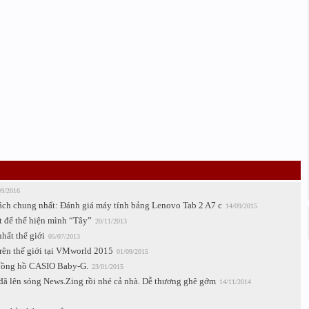
09/2016
ách chung nhất: Đánh giá máy tính bảng Lenovo Tab 2 A7 c
14/09/2015
t để thể hiện mình “Tây”
20/11/2013
hất thế giới
05/07/2013
rên thế giới tại VMworld 2015
01/09/2015
a đồng hồ CASIO Baby-G.
23/01/2015
đã lên sóng News.Zing rồi nhé cả nhà. Dễ thương ghê gớm
14/11/2014