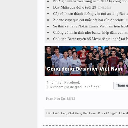
Những hành vi xấu trong năm 2013 bị cộng đồng 
Duy Nhân qua đời ở tuổi 29
07/05/2015
Gấp rút hoàn thành đường vào nơi an táng Đại 
Zidane vượt qua cột mốc bất bại của Ancelotti
0
Sự thật về trang Nokia Lumia Việt nam trên fac
Chồng vô nhân tính nhờ bạn… hiếp dâm vợ .
26
Chủ tịch Barca tuyên bố Messi sẽ giải nghệ tại
Tham g
Phạm Hữu Dư
,
8/8/13
Lâm Lươn Lẹo
,
Zhei Kent
,
Hẻo Hóm Hĩnh
và
1 người khác
th