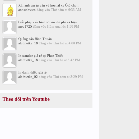
Xin anh em tư vấn về học lái xe Ôtô cho...
anhsinhvien
đăng vào
Thứ năm at 6:33 AM
Giải pháp cấu hình tối ưu chi phí và hiệu...
meo1725
đăng vào
Hôm qua lúc 1:58 PM
Quảng cáo Bình Thuận
alothietke_18
đăng vào
Thứ hai at 4:00 PM
In standee giá rẻ tại Phan Thiết
alothietke_18
đăng vào
Thứ ba at 3:42 PM
In danh thiếp giá rẻ
alothietke_02
đăng vào
Thứ năm at 3:29 PM
Theo dõi trên Youtube