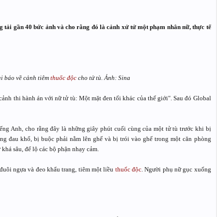
tải gần 40 bức ảnh và cho rằng đó là cảnh xử tử một phạm nhân nữ, thực tế
ài báo về cảnh tiêm
thuốc độc
cho tử tù. Ảnh: Sina
ảnh thi hành án với nữ tử tù: Một mặt đen tối khác của thế giới". Sau đó Global
iếng Anh, cho rằng đây là những giây phút cuối cùng của một tử tù trước khi bị
ắng đau khổ, bị buộc phải nằm lên ghế và bị trói vào ghế trong một căn phòng
ở khá sâu, để lộ các bộ phận nhạy cảm.
 đuôi ngựa và đeo khẩu trang, tiêm một liều
thuốc độc
. Người phụ nữ gục xuống