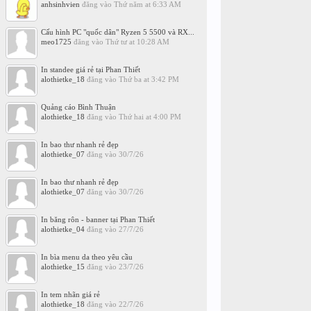
anhsinhvien
đăng vào
Thứ năm at 6:33 AM
Cấu hình PC "quốc dân" Ryzen 5 5500 và RX...
meo1725
đăng vào
Thứ tư at 10:28 AM
In standee giá rẻ tại Phan Thiết
alothietke_18
đăng vào
Thứ ba at 3:42 PM
Quảng cáo Bình Thuận
alothietke_18
đăng vào
Thứ hai at 4:00 PM
In bao thư nhanh rẻ đẹp
alothietke_07
đăng vào
30/7/26
In bao thư nhanh rẻ đẹp
alothietke_07
đăng vào
30/7/26
In băng rôn - banner tại Phan Thiết
alothietke_04
đăng vào
27/7/26
In bìa menu da theo yêu cầu
alothietke_15
đăng vào
23/7/26
In tem nhãn giá rẻ
alothietke_18
đăng vào
22/7/26