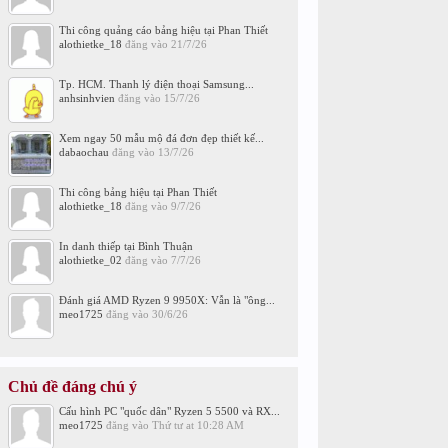
Thi công quảng cáo bảng hiệu tại Phan Thiết
alothietke_18
đăng vào
21/7/26
Tp. HCM. Thanh lý điện thoại Samsung...
anhsinhvien
đăng vào
15/7/26
Xem ngay 50 mẫu mộ đá đơn đẹp thiết kế...
dabaochau
đăng vào
13/7/26
Thi công bảng hiệu tại Phan Thiết
alothietke_18
đăng vào
9/7/26
In danh thiếp tại Bình Thuận
alothietke_02
đăng vào
7/7/26
Đánh giá AMD Ryzen 9 9950X: Vẫn là "ông...
meo1725
đăng vào
30/6/26
Chủ đề đáng chú ý
Cấu hình PC "quốc dân" Ryzen 5 5500 và RX...
meo1725
đăng vào
Thứ tư at 10:28 AM