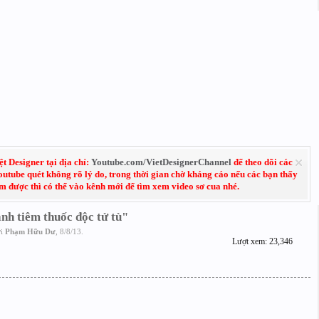
 Designer tại địa chỉ:
Youtube.com/VietDesignerChannel
để theo dõi các
Youtube quét không rõ lý do, trong thời gian chờ kháng cáo nếu các bạn thấy
em được thì có thể vào kênh mới để tìm xem video sơ cua nhé.
nh tiêm thuốc độc tử tù"
ởi
Phạm Hữu Dư
,
8/8/13
.
Lượt xem: 23,346