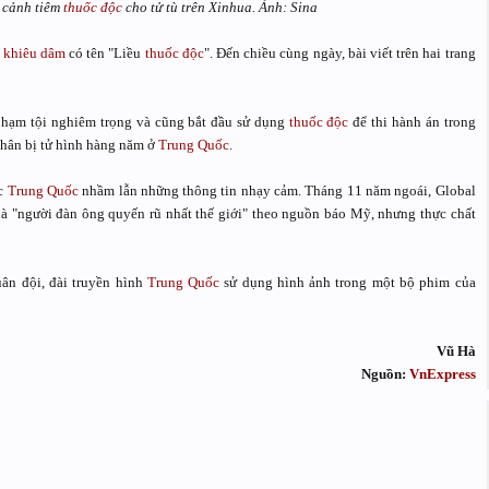
ề cảnh tiêm
thuốc độc
cho tử tù trên Xinhua. Ảnh: Sina
m
khiêu dâm
có tên "Liều
thuốc độc
". Đến chiều cùng ngày, bài viết trên hai trang
phạm tội nghiêm trọng và cũng bắt đầu sử dụng
thuốc độc
để thi hành án trong
nhân bị tử hình hàng năm ở
Trung Quốc
.
ớc
Trung Quốc
nhầm lẫn những thông tin nhạy cảm. Tháng 11 năm ngoái, Global
là "người đàn ông quyến rũ nhất thế giới" theo nguồn báo Mỹ, nhưng thực chất
uân đội, đài truyền hình
Trung Quốc
sử dụng hình ảnh trong một bộ phim của
Vũ Hà
Nguồn:
VnExpress