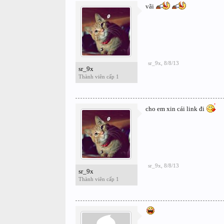
vãi
sr_9x
,
8/8/13
sr_9x
Thành viên cấp 1
cho em xin cái link đi
sr_9x
,
8/8/13
sr_9x
Thành viên cấp 1