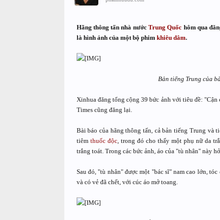
Hãng thông tấn nhà nước
Trung Quốc
hôm qua đăng 
là hình ảnh của một bộ phim
khiêu dâm
.
Bản tiếng Trung của b
Xinhua đăng tổng cộng 39 bức ảnh với tiêu đề: "Cận c
Times cũng đăng lại.
Bài báo của hãng thông tấn, cả bản tiếng Trung và t
tiêm
thuốc độc
, trong đó cho thấy một phụ nữ da tr
trắng toát. Trong các bức ảnh, áo của "tù nhân" này h
Sau đó, "tù nhân" được một "bác sĩ" nam cao lớn, tóc
và có vẻ đã chết, với cúc áo mở toang.