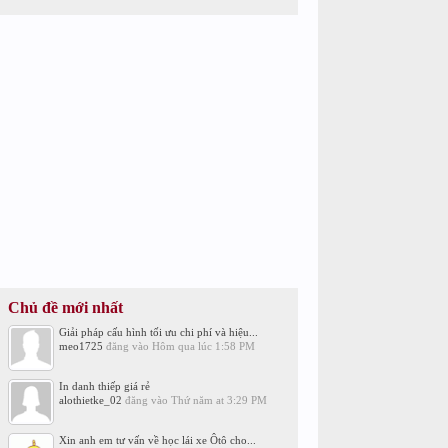
Chủ đề mới nhất
Giải pháp cấu hình tối ưu chi phí và hiệu...
meo1725
đăng vào
Hôm qua lúc 1:58 PM
In danh thiếp giá rẻ
alothietke_02
đăng vào
Thứ năm at 3:29 PM
Xin anh em tư vấn về học lái xe Ôtô cho...