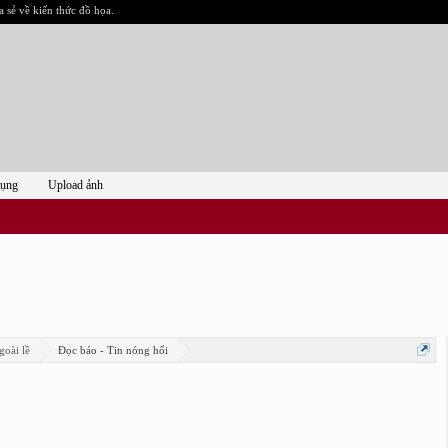
a sẻ về kiến thức đồ họa.
dụng
Upload ảnh
goài lề
Đọc báo - Tin nóng hổi