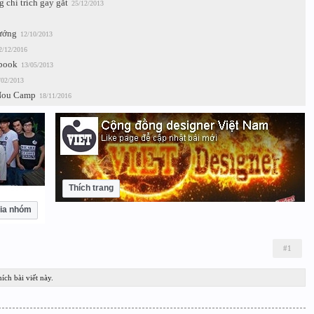
chỉ trích gay gắt
25/12/2013
tướng
12/10/2013
2/12/2016
ebook
13/05/2013
/02/2013
 Nou Camp
18/11/2016
Thích trang
ia nhóm
#1
ích bài viết này.