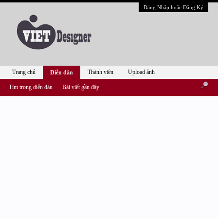
Đăng Nhập hoặc Đăng Ký
Trang chủ
Thành viên
Upload ảnh
Diễn đàn
Tìm trong diễn đàn
Bài viết gần đây