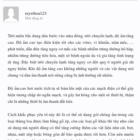
tuyethoa123
Mới đăng kí
Trời miền bắc đang dần bước vào mùa đông, trời chuyển lạnh, độ ẩm tăng
cao. Độ ẩm cao tạo điều kiện tốt cho các virus, vi khuẩn, nấm mốc, …
phát triển, dẫn đến tăng nguy cơ mắc các bệnh nhiễm trùng đường hô hấp,
nhiễm trùng đường tiêu hóa, một số bệnh ngoài da và gia tăng tình trạng
dị ứng. Đặc biệt trời chuyển lạnh tăng nguy cơ đột quỵ ở người già rất
nguy hiểm. Khi độ ẩm tăng cao không những người và các vật dụng nói
chung và dàn âm thanh nói riêng cũng bị ảnh hưởng rất nhiều.
Độ ẩm cao hơi nước tích tụ sẽ bám lên mặt của các mạch điện có thể gây
hiện tượng chập do ngắn mạch, và gây hư hỏng cho một số thiết bị, thậm
chí là những thiết bị âm thanh đắt tiền
Cách khắc phục yếu tố này đó là có thể sử dụng gói chống ẩm trong các
loại thùng loa được làm bằng gỗ ép, còn các loại gỗ khác thì tùy nhu cầu
sử dụng mà người dùng có thể tăng cường thêm các vật liệu như cát, bọt,
nhựa, mút xốp hoặc bông gòn để bảo quản được tốt hơn. Còn nếu muốn