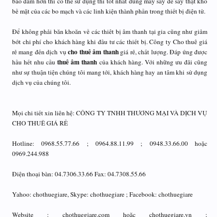
bảo đảm hơn thì có thể sử dụng thì tốt nhất dùng máy sấy để sấy thật khô
bề mặt của các bo mạch và các linh kiện thành phần trong thiết bị điện tử.
Để không phải băn khoăn về các thiêt bị âm thanh tại gia cũng như giảm
bớt chi phí cho khách hàng khi đầu tư các thiết bị. Công ty Cho thuê giá
cho thuê âm thanh
rẻ mang đến dịch vụ
giá rẻ, chất lượng. Đáp ứng được
thuê âm thanh
hầu hết nhu cầu
của khách hàng. Với những ưu đãi cũng
như sự thuận tiện chúng tôi mang tới, khách hàng hay an tâm khi sử dụng
dịch vụ của chúng tôi.
Mọi chi tiết xin liên hệ: CÔNG TY TNHH THƯƠNG MẠI VÀ DỊCH VỤ
CHO THUÊ GIÁ RẺ
Hotline: 0968.55.77.66 ; 0964.88.11.99 ; 0948.33.66.00 hoặc
0969.244.988
Điện thoại bàn: 04.7306.33.66 Fax: 04.7308.55.66
Yahoo: chothuegiare, Skype: chothuegiare ; Facebook: chothuegiare
Website : chothuegiare.com hoặc chothuegiare.vn ;