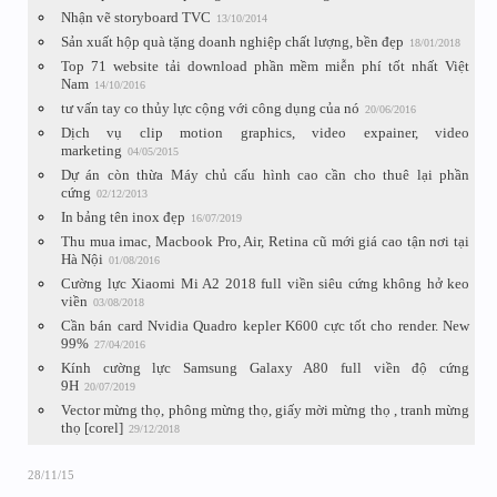
Nhận vẽ storyboard TVC
13/10/2014
Sản xuất hộp quà tặng doanh nghiệp chất lượng, bền đẹp
18/01/2018
Top 71 website tải download phần mềm miễn phí tốt nhất Việt
Nam
14/10/2016
tư vấn tay co thủy lực cộng với công dụng của nó
20/06/2016
Dịch vụ clip motion graphics, video expainer, video
marketing
04/05/2015
Dự án còn thừa Máy chủ cấu hình cao cần cho thuê lại phần
cứng
02/12/2013
In bảng tên inox đẹp
16/07/2019
Thu mua imac, Macbook Pro, Air, Retina cũ mới giá cao tận nơi tại
Hà Nội
01/08/2016
Cường lực Xiaomi Mi A2 2018 full viền siêu cứng không hở keo
viền
03/08/2018
Cần bán card Nvidia Quadro kepler K600 cực tốt cho render. New
99%
27/04/2016
Kính cường lực Samsung Galaxy A80 full viền độ cứng
9H
20/07/2019
Vector mừng thọ, phông mừng thọ, giấy mời mừng thọ , tranh mừng
thọ [corel]
29/12/2018
28/11/15