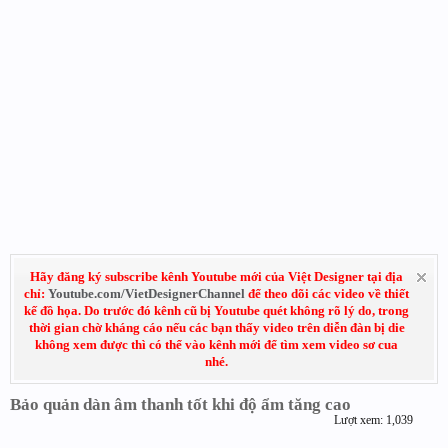
Hãy đăng ký subscribe kênh Youtube mới của Việt Designer tại địa
chỉ:
Youtube.com/VietDesignerChannel
để theo dõi các video về thiết
kế đồ họa. Do trước đó kênh cũ bị Youtube quét không rõ lý do, trong
thời gian chờ kháng cáo nếu các bạn thấy video trên diễn đàn bị die
không xem được thì có thể vào kênh mới để tìm xem video sơ cua
nhé.
Bảo quản dàn âm thanh tốt khi độ ẩm tăng cao
Lượt xem: 1,039