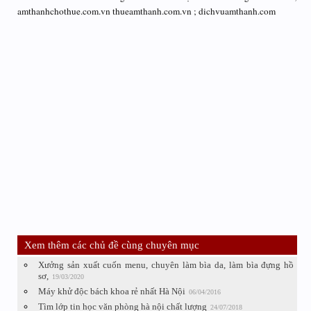
amthanhchothue.com.vn thueamthanh.com.vn ; dichvuamthanh.com
Xem thêm các chủ đề cùng chuyên mục
Xưởng sản xuất cuốn menu, chuyên làm bìa da, làm bìa đựng hồ
sơ,
19/03/2020
Máy khử độc bách khoa rẻ nhất Hà Nội
06/04/2016
Tìm lớp tin học văn phòng hà nội chất lượng
24/07/2018