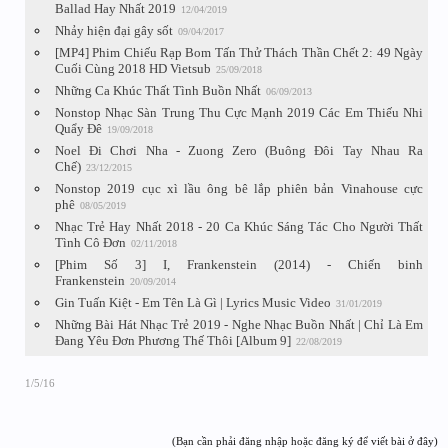
Ballad Hay Nhất 2019
12/04/2019
Nhảy hiện đại gây sốt
09/04/2017
[MP4] Phim Chiếu Rạp Bom Tấn Thử Thách Thần Chết 2: 49 Ngày
Cuối Cùng 2018 HD Vietsub
25/09/2018
Những Ca Khúc Thất Tình Buồn Nhất
06/09/2013
Nonstop Nhạc Sàn Trung Thu Cực Mạnh 2019 Các Em Thiếu Nhi
Quẩy Đê
19/09/2018
Noel Đi Chơi Nha - Zuong Zero (Buông Đôi Tay Nhau Ra
Chế)
23/12/2015
Nonstop 2019 cục xì lầu ông bê lắp phiên bản Vinahouse cực
phê
08/05/2019
Nhạc Trẻ Hay Nhất 2018 - 20 Ca Khúc Sáng Tác Cho Người Thất
Tình Cô Đơn
02/11/2018
[Phim Số 3] I, Frankenstein (2014) - Chiến binh
Frankenstein
20/09/2014
Gin Tuấn Kiệt - Em Tên Là Gì | Lyrics Music Video
31/01/2019
Những Bài Hát Nhạc Trẻ 2019 - Nghe Nhạc Buồn Nhất | Chỉ Là Em
Đang Yêu Đơn Phương Thế Thôi [Album 9]
22/08/2019
1/5/16
(Bạn cần phải đăng nhập hoặc đăng ký để viết bài ở đây)