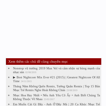
Xem thêm các chủ đề cùng chuyên mục
Nonstop vũ trường 2019 Max Vol và cảm nhận sự hùng mạnh của
nhạc sàn
02/08/2019
▶ Best Nightcore Mix Ever #21 (2015) | Greatest Nightcore Of All
Time
24/11/2015
Tháng Năm Không Quên Remix, Tướng Quân Remix | Top 15 Bản
Nhạc Trẻ Remix Nghe Hoài Không Chán
23/08/2019
Nhạc Hoa Hay Nhất • Nếu Anh Yêu Cô Ấy + Anh Biết Chúng Ta
Không Thuộc Về Nhau
25/05/2017
Em Muốn Cái Gì Đây - Anh Ở Đây Mà | 20 Ca Khúc Nhạc Trẻ