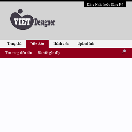
Đăng Nhập hoặc Đăng Ký
Trang chủ
Thành viên
Upload ảnh
Diễn đàn
Tìm trong diễn đàn
Bài viết gần đây