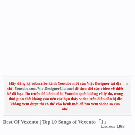
Hãy đăng ký subscribe kênh Youtube mới của Việt Designer tại địa
chỉ:
Youtube.com/VietDesignerChannel
để theo dõi các video về thiết
kế đồ họa. Do trước đó kênh cũ bị Youtube quét không rõ lý do, trong
thời gian chờ kháng cáo nếu các bạn thấy video trên diễn đàn bị die
không xem được thì có thể vào kênh mới để tìm xem video sơ cua
nhé.
Best Of Vexento | Top 10 Songs of Vexento「1」
Lượt xem: 1,988