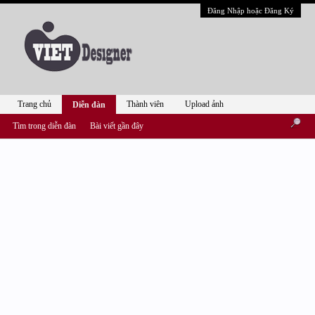
Đăng Nhập hoặc Đăng Ký
Trang chủ
Thành viên
Upload ảnh
Diễn đàn
Tìm trong diễn đàn
Bài viết gần đây