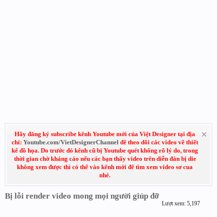
Hãy đăng ký subscribe kênh Youtube mới của Việt Designer tại địa
chỉ:
Youtube.com/VietDesignerChannel
để theo dõi các video về thiết
kế đồ họa. Do trước đó kênh cũ bị Youtube quét không rõ lý do, trong
thời gian chờ kháng cáo nếu các bạn thấy video trên diễn đàn bị die
không xem được thì có thể vào kênh mới để tìm xem video sơ cua
nhé.
Bị lỗi render video mong mọi người giúp đỡ
Lượt xem: 5,197