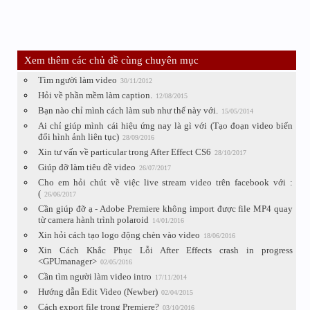
Xem thêm các chủ đề cùng chuyên mục
Tìm người làm video
30/11/2012
Hỏi về phần mềm làm caption.
12/08/2015
Bạn nào chỉ mình cách làm sub như thế này với.
15/05/2014
Ai chỉ giúp mình cái hiệu ứng nay là gì với (Tạo đoạn video biến
đổi hình ảnh liên tục)
28/09/2016
Xin tư vấn về particular trong After Effect CS6
28/10/2017
Giúp đỡ làm tiêu đề video
26/07/2017
Cho em hỏi chút về việc live stream video trên facebook với :
(
26/06/2017
Cần giúp đỡ ạ - Adobe Premiere không import được file MP4 quay
từ camera hành trình polaroid
14/01/2016
Xin hỏi cách tạo logo động chèn vào video
18/06/2016
Xin Cách Khắc Phục Lỗi After Effects crash in progress
<GPUmanager>
02/05/2016
Cần tìm người làm video intro
17/11/2014
Hướng dẫn Edit Video (Newber)
02/04/2015
Cách export file trong Premiere?
03/10/2016