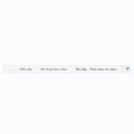
...
Diễn đàn
Kỹ thuật làm video
Hỏi đáp - Thảo luận về video