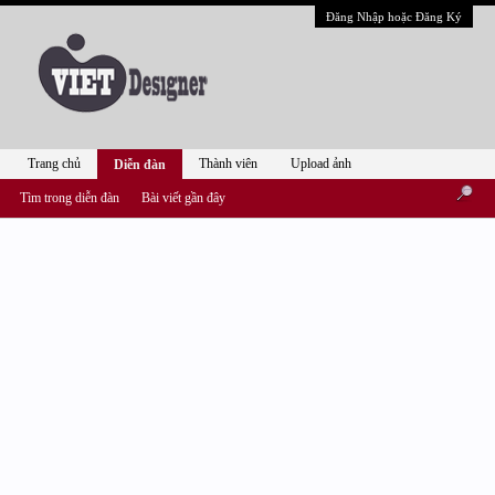
Đăng Nhập hoặc Đăng Ký
Trang chủ
Thành viên
Upload ảnh
Diễn đàn
Tìm trong diễn đàn
Bài viết gần đây