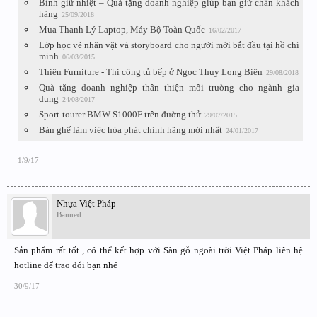
Bình giữ nhiệt – Quà tặng doanh nghiệp giúp bạn giữ chân khách
hàng
25/09/2018
Mua Thanh Lý Laptop, Máy Bộ Toàn Quốc
16/02/2017
Lớp học vẽ nhân vật và storyboard cho người mới bắt đầu tại hồ chí
minh
06/03/2015
Thiên Furniture - Thi công tủ bếp ở Ngọc Thụy Long Biên
29/08/2018
Quà tặng doanh nghiệp thân thiện môi trường cho ngành gia
dụng
24/08/2017
Sport-tourer BMW S1000F trên đường thử
29/07/2015
Bàn ghế làm việc hòa phát chính hãng mới nhất
24/01/2017
1/9/17
Nhựa Việt Pháp
Banned
Sản phẩm rất tốt , có thể kết hợp với Sàn gỗ ngoài trời Việt Pháp liên hệ
hotline để trao đổi bạn nhé
30/9/17