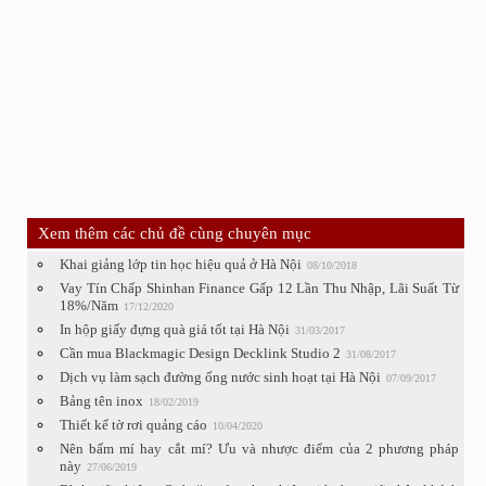
Xem thêm các chủ đề cùng chuyên mục
Khai giảng lớp tin học hiệu quả ở Hà Nội
08/10/2018
Vay Tín Chấp Shinhan Finance Gấp 12 Lần Thu Nhập, Lãi Suất Từ
18%/Năm
17/12/2020
In hộp giấy đựng quà giá tốt tại Hà Nội
31/03/2017
Cần mua Blackmagic Design Decklink Studio 2
31/08/2017
Dịch vụ làm sạch đường ống nước sinh hoạt tại Hà Nội
07/09/2017
Bảng tên inox
18/02/2019
Thiết kế tờ rơi quảng cáo
10/04/2020
Nên bấm mí hay cắt mí? Ưu và nhược điểm của 2 phương pháp
này
27/06/2019