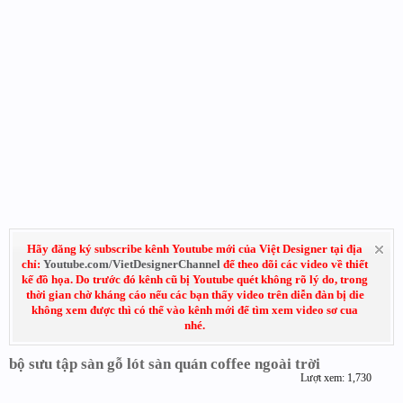
Hãy đăng ký subscribe kênh Youtube mới của Việt Designer tại địa
chỉ:
Youtube.com/VietDesignerChannel
để theo dõi các video về thiết
kế đồ họa. Do trước đó kênh cũ bị Youtube quét không rõ lý do, trong
thời gian chờ kháng cáo nếu các bạn thấy video trên diễn đàn bị die
không xem được thì có thể vào kênh mới để tìm xem video sơ cua
nhé.
bộ sưu tập sàn gỗ lót sàn quán coffee ngoài trời
Lượt xem: 1,730