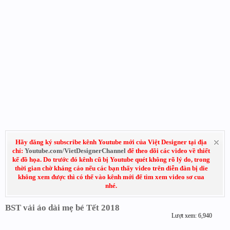
Hãy đăng ký subscribe kênh Youtube mới của Việt Designer tại địa
chỉ:
Youtube.com/VietDesignerChannel
để theo dõi các video về thiết
kế đồ họa. Do trước đó kênh cũ bị Youtube quét không rõ lý do, trong
thời gian chờ kháng cáo nếu các bạn thấy video trên diễn đàn bị die
không xem được thì có thể vào kênh mới để tìm xem video sơ cua
nhé.
BST vải áo dài mẹ bé Tết 2018
Lượt xem: 6,940