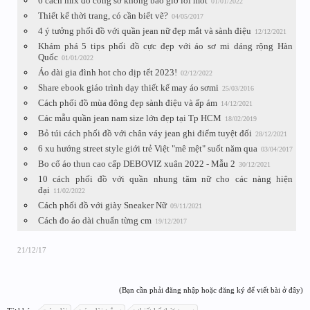
6 cách mix đồ công sở không bao giờ lỗi mốt
01/01/2022
Thiết kế thời trang, có cần biết vẽ?
04/05/2017
4 ý tưởng phối đồ với quần jean nữ đẹp mắt và sành điệu
12/12/2021
Khám phá 5 tips phối đồ cực đẹp với áo sơ mi dáng rộng Hàn
Quốc
01/01/2022
Áo dài gia đình hot cho dịp tết 2023!
02/12/2022
Share ebook giáo trình dạy thiết kế may áo sơmi
25/03/2016
Cách phối đồ mùa đông đẹp sành điệu và ấp ám
14/12/2021
Các mẫu quần jean nam size lớn đẹp tại Tp HCM
18/02/2019
Bỏ túi cách phối đồ với chân váy jean ghi điểm tuyệt đối
28/12/2021
6 xu hướng street style giới trẻ Việt "mê mệt" suốt năm qua
03/04/2017
Bo cổ áo thun cao cấp DEBOVIZ xuân 2022 - Mẫu 2
30/12/2021
10 cách phối đồ với quần nhung tăm nữ cho các nàng hiện
đại
11/02/2022
Cách phối đồ với giày Sneaker Nữ
09/11/2021
Cách đo áo dài chuẩn từng cm
19/12/2017
21/12/17
(Bạn cần phải đăng nhập hoặc đăng ký để viết bài ở đây)