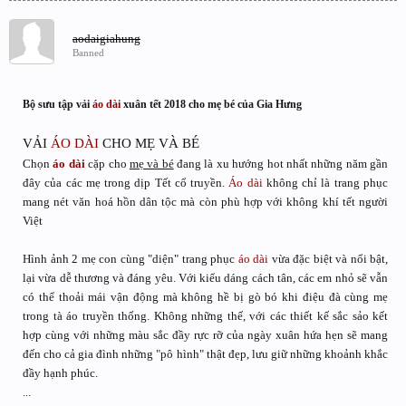
aodaigiahung
Banned
Bộ sưu tập vải
áo dài
xuân tết 2018 cho mẹ bé của Gia Hưng
VẢI
ÁO DÀI
CHO MẸ VÀ BÉ
Chọn
áo dài
cặp cho
mẹ và bé
đang là xu hướng hot nhất những năm gần
đây của các mẹ trong dịp Tết cổ truyền.
Áo dài
không chỉ là trang phục
mang nét văn hoá hồn dân tộc mà còn phù hợp với không khí tết người
Việt
Hình ảnh 2 mẹ con cùng "diện" trang phục
áo dài
vừa đặc biệt và nổi bật,
lại vừa dễ thương và đáng yêu. Với kiểu dáng cách tân, các em nhỏ sẽ vẫn
có thể thoải mái vận động mà không hề bị gò bó khi điệu đà cùng mẹ
trong tà áo truyền thống. Không những thế, với các thiết kế sắc sảo kết
hợp cùng với những màu sắc đầy rực rỡ của ngày xuân hứa hẹn sẽ mang
đến cho cả gia đình những "pô hình" thật đẹp, lưu giữ những khoảnh khắc
đầy hạnh phúc.
...