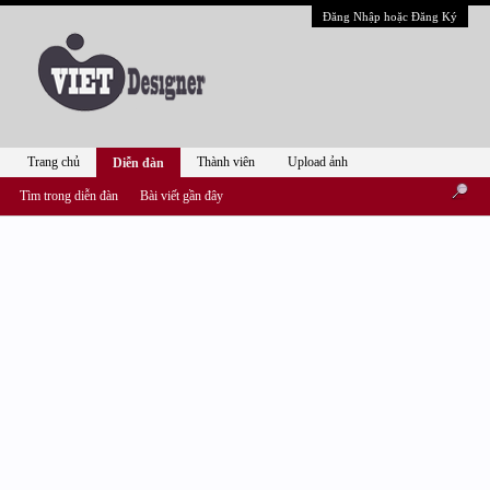
Đăng Nhập hoặc Đăng Ký
Trang chủ
Thành viên
Upload ảnh
Diễn đàn
Tìm trong diễn đàn
Bài viết gần đây