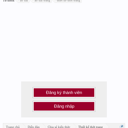
Từ khóa:
áo dài
áo dài trắng
thiết kế thời trang
Đăng ký thành viên
Đăng nhập
Trang chủ
Diễn đàn
Chia sẻ kiến thức
Thiết kế thời trang