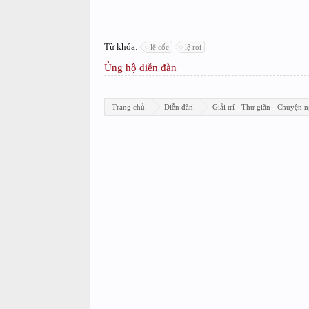
Từ khóa:
lệ cốc
lệ rơi
Ủng hộ diễn đàn
Trang chủ
Diễn đàn
Giải trí - Thư giãn - Chuyện n