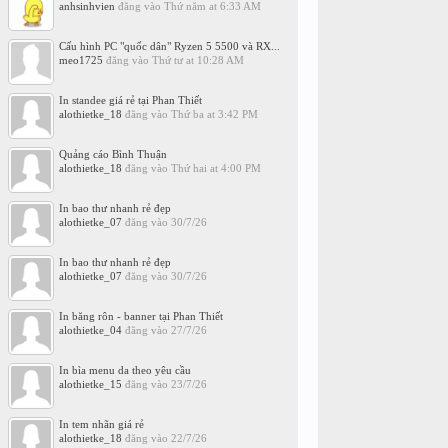
anhsinhvien
đăng vào
Thứ năm at 6:33 AM
Cấu hình PC "quốc dân" Ryzen 5 5500 và RX...
meo1725
đăng vào
Thứ tư at 10:28 AM
In standee giá rẻ tại Phan Thiết
alothietke_18
đăng vào
Thứ ba at 3:42 PM
Quảng cáo Bình Thuận
alothietke_18
đăng vào
Thứ hai at 4:00 PM
In bao thư nhanh rẻ đẹp
alothietke_07
đăng vào
30/7/26
In bao thư nhanh rẻ đẹp
alothietke_07
đăng vào
30/7/26
In băng rôn - banner tại Phan Thiết
alothietke_04
đăng vào
27/7/26
In bìa menu da theo yêu cầu
alothietke_15
đăng vào
23/7/26
In tem nhãn giá rẻ
alothietke_18
đăng vào
22/7/26