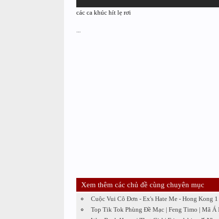
các ca khúc hít lẹ rơi
...
Xem thêm các chủ đề cùng chuyên mục
Cuộc Vui Cô Đơn - Ex's Hate Me - Hong Kong 1
Top Tik Tok Phùng Đề Mạc | Feng Timo | Mã Á