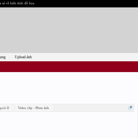
a sẻ về kiến thức đồ họa.
dụng
Upload ảnh
goài lề
Video clip - Phim ảnh