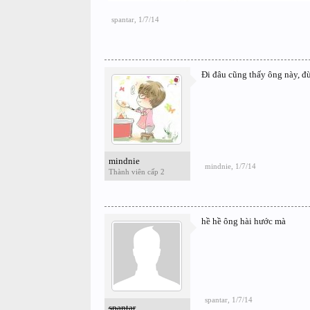
spantar
,
1/7/14
Đi đâu cũng thấy ông này, đ
mindnie
mindnie
,
1/7/14
Thành viên cấp 2
hề hề ông hài hước mà
spantar
,
1/7/14
spantar