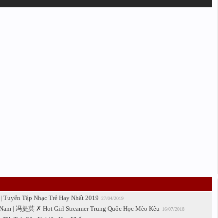
 | Tuyển Tập Nhạc Trẻ Hay Nhất 2019
27/04/2019
 Nam | 冯提莫 ✗ Hot Girl Streamer Trung Quốc Học Mèo Kêu
16/07/2018