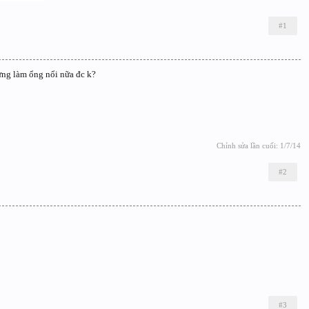
#1
ừng làm ổng nổi nữa đc k?
Chỉnh sửa lần cuối:
1/7/14
#2
#3