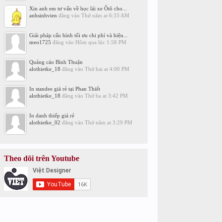
Xin anh em tư vấn về học lái xe Ôtô cho...
anhsinhvien
đăng vào
Thứ năm at 6:33 AM
Giải pháp cấu hình tối ưu chi phí và hiệu...
meo1725
đăng vào
Hôm qua lúc 1:58 PM
Quảng cáo Bình Thuận
alothietke_18
đăng vào
Thứ hai at 4:00 PM
In standee giá rẻ tại Phan Thiết
alothietke_18
đăng vào
Thứ ba at 3:42 PM
In danh thiếp giá rẻ
alothietke_02
đăng vào
Thứ năm at 3:29 PM
Theo dõi trên Youtube