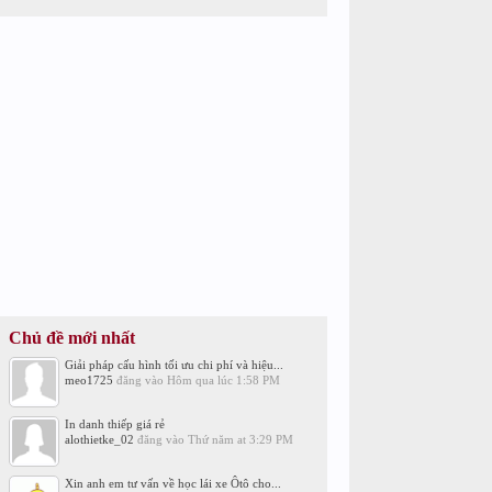
Chủ đề mới nhất
Giải pháp cấu hình tối ưu chi phí và hiệu...
meo1725
đăng vào
Hôm qua lúc 1:58 PM
In danh thiếp giá rẻ
alothietke_02
đăng vào
Thứ năm at 3:29 PM
Xin anh em tư vấn về học lái xe Ôtô cho...