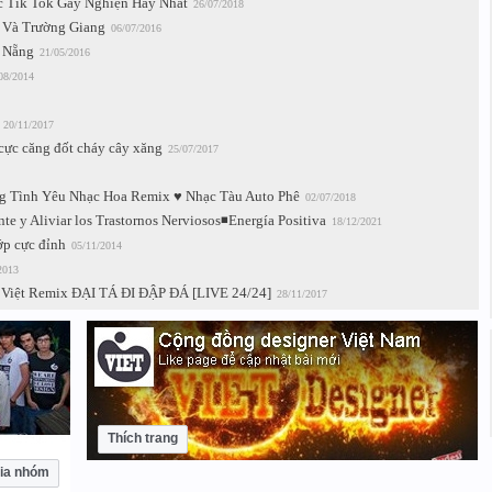
ạc Tik Tok Gây Nghiện Hay Nhất
26/07/2018
 Và Trường Giang
06/07/2016
à Nẵng
21/05/2016
08/2014
20/11/2017
cực căng đốt cháy cây xăng
25/07/2017
 Tình Yêu Nhạc Hoa Remix ♥ Nhạc Tàu Auto Phê
02/07/2018
te y Aliviar los Trastornos Nerviosos◾Energía Positiva
18/12/2021
ớp cực đỉnh
05/11/2014
2013
 Việt Remix ĐẠI TÁ ĐI ĐẬP ĐÁ [LIVE 24/24]
28/11/2017
Thích trang
ia nhóm