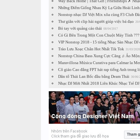
Way Back Home | That Girl | Friendships ✗ Nh
Những Điểm Giống Nhau Kỳ Lạ Giữa Hoài Linh
Nonstop nhạc DJ Việt Mix xõa cùng F3 Club Đ
Thư giãn với clip hài người giúp việc bá đạo
20/
Bó tay với quảng cáo thái
08/04/2017
Có Gì Bên Trong Một Con Chuột Máy Tính ???
VIP Nonstop 2018 - 15 tiếng Nhạc Sàn Nhạc DJ 
Trào Lưu Xoạc Chân Hot Nhất Tik Tok
31/03/2020
Nonstop China Bass Xung Cực Căng ♫ Ảo Mộng
Maravillosa Música Curativa para Calmar la Men
Cô giáo Cao đẳng FPT hát rap tiếng Anh trong l
Dân tổ Thái Lan Bốc đầu bằng Deam Thái
30/06/
Nhạc DJ Mới Nhất 2018 Liên Khúc Nhạc Trẻ DJ
Tham g