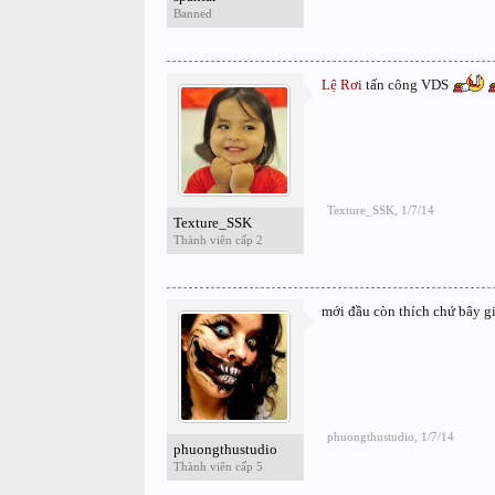
Banned
Lệ Rơi
tấn công VDS
Texture_SSK
,
1/7/14
Texture_SSK
Thành viên cấp 2
mới đầu còn thích chứ bây giơ
phuongthustudio
,
1/7/14
phuongthustudio
Thành viên cấp 5