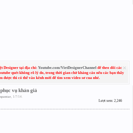
 Designer tại địa chỉ:
Youtube.com/VietDesignerChannel
để theo dõi các
Youtube quét không rõ lý do, trong thời gian chờ kháng cáo nếu các bạn thấy
em được thì có thể vào kênh mới để tìm xem video sơ cua nhé.
ể phục vụ khán giả
spantar
,
1/7/14
.
Lượt xem: 2,246