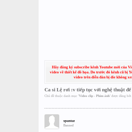
Hãy đăng ký subscribe kênh Youtube mới của Việt
video về thiết kế đồ họa. Do trước đó kênh cũ bị 
video trên diễn đàn bị die không x
Ca si Lệ rơi :v tiếp tục với nghệ thuật đ
Chủ đề thuộc danh mục
'
Video clip - Phim ảnh
'
được đăng bởi
spantar
Banned