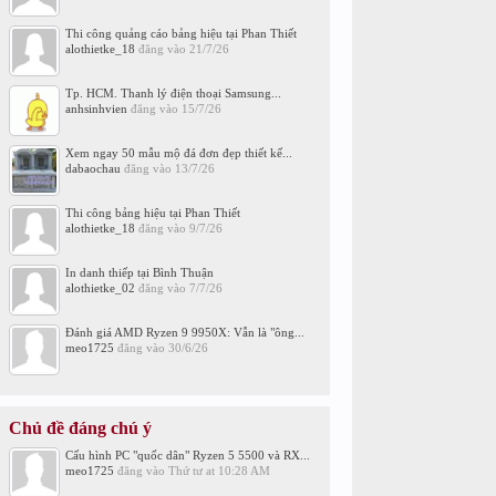
Thi công quảng cáo bảng hiệu tại Phan Thiết
alothietke_18
đăng vào
21/7/26
Tp. HCM. Thanh lý điện thoại Samsung...
anhsinhvien
đăng vào
15/7/26
Xem ngay 50 mẫu mộ đá đơn đẹp thiết kế...
dabaochau
đăng vào
13/7/26
Thi công bảng hiệu tại Phan Thiết
alothietke_18
đăng vào
9/7/26
In danh thiếp tại Bình Thuận
alothietke_02
đăng vào
7/7/26
Đánh giá AMD Ryzen 9 9950X: Vẫn là "ông...
meo1725
đăng vào
30/6/26
Chủ đề đáng chú ý
Cấu hình PC "quốc dân" Ryzen 5 5500 và RX...
meo1725
đăng vào
Thứ tư at 10:28 AM