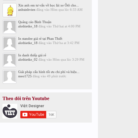
Xin anh em tư vấn về học lái xe Ôtô cho...
anhsinhvien
đăng vào
Hôm qua lúc 6:33 AM
Quảng cáo Bình Thuận
alothietke_18
đăng vào
Thứ hai at 4:00 PM
In standee giá rẻ tại Phan Thiết
alothietke_18
đăng vào
Thứ ba at 3:42 PM
In danh thiếp giá rẻ
alothietke_02
đăng vào
Hôm qua lúc 3:29 PM
Giải pháp cấu hình tối ưu chi phí và hiệu...
meo1725
đăng vào
49 phút trước
Theo dõi trên Youtube