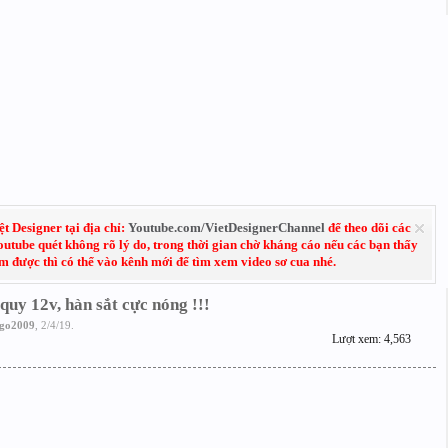
 Designer tại địa chỉ:
Youtube.com/VietDesignerChannel
để theo dõi các
Youtube quét không rõ lý do, trong thời gian chờ kháng cáo nếu các bạn thấy
em được thì có thể vào kênh mới để tìm xem video sơ cua nhé.
quy 12v, hàn sắt cực nóng !!!
ngo2009
,
2/4/19
.
Lượt xem: 4,563