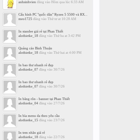
anhsinhvien
đăng vào
Hôm qua lúc 6:33 AM
Cấu hình PC "quốc dân" Ryzen 5 5500 và RX...
meo1725
đăng vào
Thứ tư at 10:28 AM
In standee giá rẻ tại Phan Thiết
alothietke_18
đăng vào
Thứ ba at 3:42 PM
Quảng cáo Bình Thuận
alothietke_18
đăng vào
Thứ hai at 4:00 PM
In bao thư nhanh rẻ đẹp
alothietke_07
đăng vào
30/7/26
In bao thư nhanh rẻ đẹp
alothietke_07
đăng vào
30/7/26
In băng rôn - banner tại Phan Thiết
alothietke_04
đăng vào
27/7/26
In bìa menu da theo yêu cầu
alothietke_15
đăng vào
23/7/26
In tem nhãn giá rẻ
alothietke_18
đăng vào
22/7/26