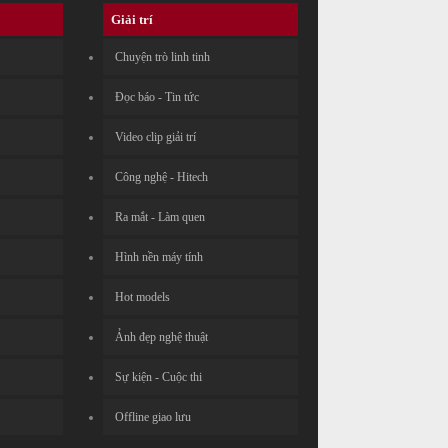
Giải trí
Chuyện trò linh tinh
Đọc báo - Tin tức
Video clip giải trí
Công nghệ - Hitech
Ra mắt - Làm quen
Hình nền máy tính
Hot models
Ảnh đẹp nghệ thuật
Sự kiện - Cuộc thi
Offline giao lưu