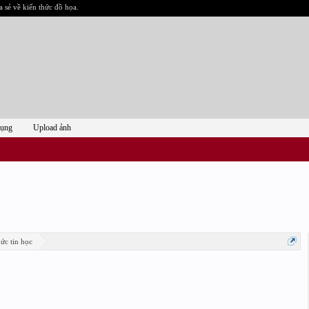
a sẻ về kiến thức đồ họa.
dụng
Upload ảnh
ức tin học