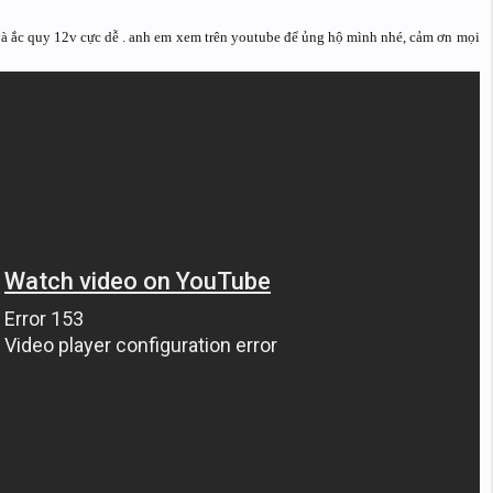
 và ắc quy 12v cực dễ . anh em xem trên youtube để ủng hộ mình nhé, cảm ơn mọi