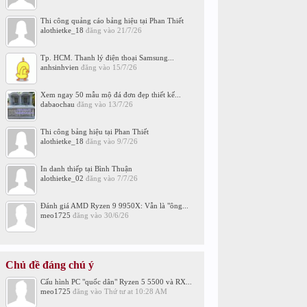
Thi công quảng cáo bảng hiệu tại Phan Thiết
alothietke_18
đăng vào
21/7/26
Tp. HCM. Thanh lý điện thoại Samsung...
anhsinhvien
đăng vào
15/7/26
Xem ngay 50 mẫu mộ đá đơn đẹp thiết kế...
dabaochau
đăng vào
13/7/26
Thi công bảng hiệu tại Phan Thiết
alothietke_18
đăng vào
9/7/26
In danh thiếp tại Bình Thuận
alothietke_02
đăng vào
7/7/26
Đánh giá AMD Ryzen 9 9950X: Vẫn là "ông...
meo1725
đăng vào
30/6/26
Chủ đề đáng chú ý
Cấu hình PC "quốc dân" Ryzen 5 5500 và RX...
meo1725
đăng vào
Thứ tư at 10:28 AM