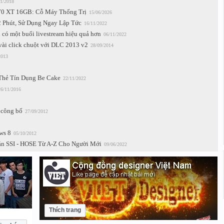
1/2018
0 XT 16GB: Cỗ Máy Thống Trị
15/06/2026
 Phút, Sử Dụng Ngay Lập Tức
16/11/2022
 có một buổi livestream hiệu quả hơn
06/11/2022
vài click chuột với DLC 2013 v2
28/09/2014
2013
Thẻ Tín Dụng Be Cake
22/11/2022
26/11/2016
 công bố
27/09/2012
ws 8
05/10/2012
n SSI - HOSE Từ A-Z Cho Người Mới
09/06/2022
Thích trang