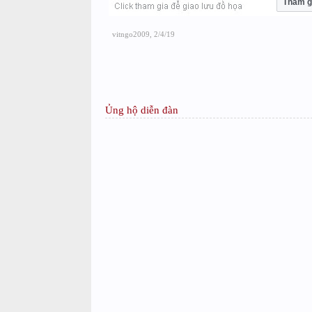
Tham g
vitngo2009
,
2/4/19
Ủng hộ diễn đàn