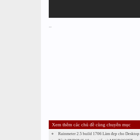
...
Xem thêm các chủ đề cùng chuyên mục
Rainmeter 2.5 build 1706 Làm đẹp cho Desktop