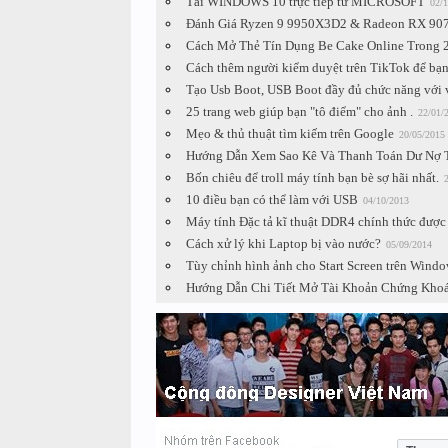
Tải WINDOWS 10 trực tiếp từ MICROSOFT
02/1
Đánh Giá Ryzen 9 9950X3D2 & Radeon RX 907
Cách Mở Thẻ Tín Dụng Be Cake Online Trong 2
Cách thêm người kiểm duyệt trên TikTok để bạn
Tạo Usb Boot, USB Boot đầy đủ chức năng với 
25 trang web giúp bạn "tô điểm" cho ảnh .
22/01/
Mẹo & thủ thuật tìm kiếm trên Google
20/05/2015
Hướng Dẫn Xem Sao Kê Và Thanh Toán Dư Nợ 
Bốn chiêu để troll máy tính bạn bè sợ hãi nhất.
10 điều bạn có thể làm với USB
04/10/2013
Máy tính Đặc tả kĩ thuật DDR4 chính thức được
Cách xử lý khi Laptop bị vào nước?
05/09/2014
Tùy chỉnh hình ảnh cho Start Screen trên Windo
Hướng Dẫn Chi Tiết Mở Tài Khoản Chứng Khoá