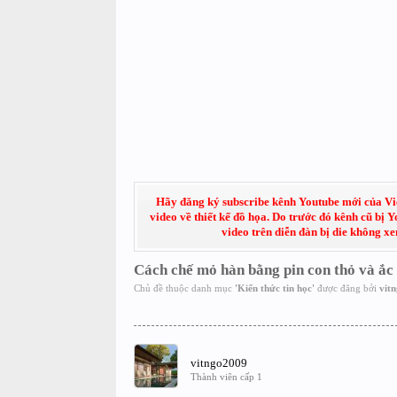
Hãy đăng ký subscribe kênh Youtube mới của Việt
video về thiết kế đồ họa. Do trước đó kênh cũ bị 
video trên diễn đàn bị die không x
Cách chế mỏ hàn bằng pin con thỏ và ắc 
Chủ đề thuộc danh mục
'
Kiến thức tin học
'
được đăng bởi
vit
vitngo2009
Thành viên cấp 1