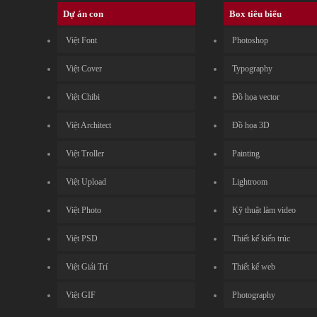
Dự án con
Box tiêu biểu
Việt Font
Photoshop
Việt Cover
Typography
Việt Chibi
Đồ họa vector
Việt Architect
Đồ họa 3D
Việt Troller
Painting
Việt Upload
Lightroom
Việt Photo
Kỹ thuật làm video
Việt PSD
Thiết kế kiến trúc
Việt Giải Trí
Thiết kế web
Việt GIF
Photography