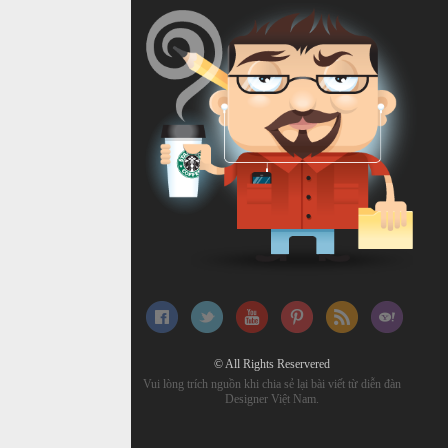
© All Rights Reservered
Vui lòng trích nguồn khi chia sẻ lại bài viết từ diễn đàn
Designer Việt Nam.