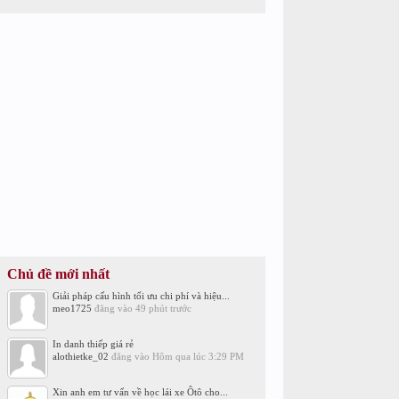
Chủ đề mới nhất
Giải pháp cấu hình tối ưu chi phí và hiệu...
meo1725
đăng vào
49 phút trước
In danh thiếp giá rẻ
alothietke_02
đăng vào
Hôm qua lúc 3:29 PM
Xin anh em tư vấn về học lái xe Ôtô cho...