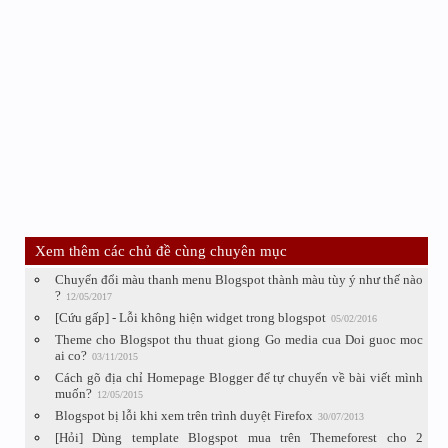
Xem thêm các chủ đề cùng chuyên mục
Chuyển đổi màu thanh menu Blogspot thành màu tùy ý như thế nào
?
12/05/2017
[Cứu gấp] - Lỗi không hiện widget trong blogspot
05/02/2016
Theme cho Blogspot thu thuat giong Go media cua Doi guoc moc
ai co?
03/11/2015
Cách gõ địa chỉ Homepage Blogger để tự chuyển về bài viết mình
muốn?
12/05/2015
Blogspot bị lỗi khi xem trên trình duyệt Firefox
30/07/2013
[Hỏi] Dùng template Blogspot mua trên Themeforest cho 2