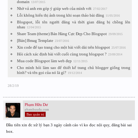
domain
13/07/2015
Nhờ vả anh em góp ý giúp web của mình với
27/02/2017
Lỗi không hiển thị ảnh trong khi soạn thảo bài đăng
11/05/2016
Blogspot, lỗi tên người đăng và thời gian đăng bị chồng lên
nhau
12/04/2015
Share Team (theme) Bán Hàng Cực Đẹp Cho Blogspot
29/09/2015
[Bán] Bmag Template
23/07/2016
Xin code để tạo trang cho một bài viết dài trên blogspot
25/07/2016
Hỏi cách xác định bài viết cuối cùng trong blogspot ?
23/09/2014
Mua code Blogspot làm web đẹp
12/11/2015
Cho mình hỏi làm sao để thiết kế trang chủ blogger giống trong
hình? và tên gọi của nó là gì?
19/12/2014
28/2/19
Phạm Hữu Dư
phamhuudu.com
Ban quản trị
Đầu tiên xin đc xử lý bạn 3 ngày cảnh cáo vì ko đọc nội quy, đăng bài sai
box.