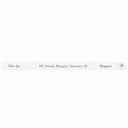
Diễn đàn
...
WP, Joomla, Blogspot, Opencart, vBB, Xenforo...
Blogspot