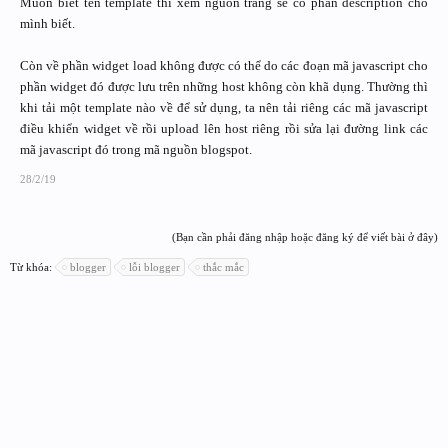
Muốn biết tên template thì xem nguồn trang sẽ có phần description cho
mình biết.
Còn về phần widget load không được có thể do các đoạn mã javascript cho
phần widget đó được lưu trên những host không còn khã dụng. Thường thì
khi tải một template nào về để sử dụng, ta nên tải riêng các mã javascript
điều khiển widget về rồi upload lên host riêng rồi sửa lại đường link các
mã javascript đó trong mã nguồn blogspot.
28/2/19
(Bạn cần phải đăng nhập hoặc đăng ký để viết bài ở đây)
Từ khóa:
blogger
lỗi blogger
thắc mắc