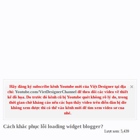
Hãy đăng ký subscribe kênh Youtube mới của Việt Designer tại địa
chỉ:
Youtube.com/VietDesignerChannel
để theo dõi các video về thiết
kế đồ họa. Do trước đó kênh cũ bị Youtube quét không rõ lý do, trong
thời gian chờ kháng cáo nếu các bạn thấy video trên diễn đàn bị die
không xem được thì có thể vào kênh mới để tìm xem video sơ cua
nhé.
Cách khắc phục lỗi loading widget blogger?
Lượt xem: 5,439