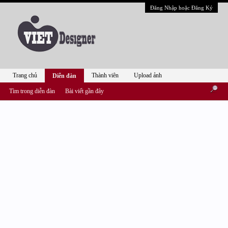
Đăng Nhập hoặc Đăng Ký
Trang chủ
Thành viên
Upload ảnh
Diễn đàn
Tìm trong diễn đàn
Bài viết gần đây