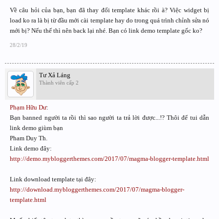
Về câu hỏi của bạn, bạn đã thay đổi template khác rồi à? Việc widget bị
load ko ra là bị từ đầu mới cài template hay do trong quá trình chỉnh sửa nó
mới bị? Nếu thế thì nên back lại nhé. Bạn có link demo template gốc ko?
28/2/19
Tư Xả Láng
Thành viên cấp 2
Phạm Hữu Dư
:
Bạn banned người ta rồi thì sao người ta trả lời được...!? Thôi để tui dẫn
link demo giùm bạn
Pham Duy Th.
Link demo đây:
http://demo.mybloggerthemes.com/2017/07/magma-blogger-template.html
Link download template tại đây:
http://download.mybloggerthemes.com/2017/07/magma-blogger-
template.html