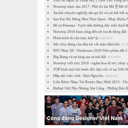
Tiểu Sử Nghệ Sĩ Thoại Mỹ || Tuổi Thơ Từng Đ
Nonstop nhạc sàn 2017 - Phê rồi lại Mê ☝ Mê rồi 
Xạ thủ chuyên nghiệp săn gà lôi và cái kết bất 
Sao Em Nỡ, Đừng Như Thói Quen - Nhạc Buồn N
Hồ sơ Panama - Vạch trần đường dây trốn thuế &
Nonstop 2016 bass căng đến tét loa & động đất
Phim kinh dị của máy ảnh=))
12/02/2014
Sức chịu đựng của đàn bà với màn đấm bốc
07/1
NST Nhạc DJ - Vinahouse 2020 Siêu phẩm dắt Cú
Big Bang và sự sáng tạo ra trái đất
20/12/2014
Nonstop việt mix 2018 - ngắm hoa lệ rơi | nhạc 
TOP hình ảnh hài hước độc đáo chỉ có tại Việt N
Đắp mộ cuộc tình - Đan Nguyên,
09/05/2017
Liên Khúc Nhạc Trẻ Remix Hay Nhất 2015 - Y
Ballad Việt Nhẹ Nhàng Sâu Lắng - Những Bản 