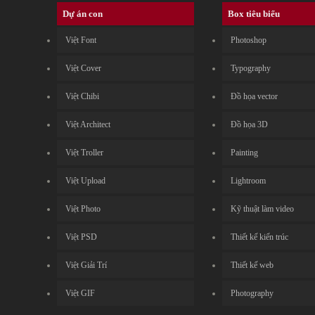
Dự án con
Box tiêu biểu
Việt Font
Photoshop
Việt Cover
Typography
Việt Chibi
Đồ họa vector
Việt Architect
Đồ họa 3D
Việt Troller
Painting
Việt Upload
Lightroom
Việt Photo
Kỹ thuật làm video
Việt PSD
Thiết kế kiến trúc
Việt Giải Trí
Thiết kế web
Việt GIF
Photography