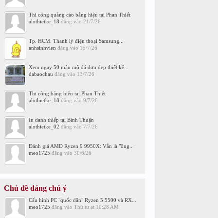
Thi công quảng cáo bảng hiệu tại Phan Thiết
alothietke_18
đăng vào
21/7/26
Tp. HCM. Thanh lý điện thoại Samsung...
anhsinhvien
đăng vào
15/7/26
Xem ngay 50 mẫu mộ đá đơn đẹp thiết kế...
dabaochau
đăng vào
13/7/26
Thi công bảng hiệu tại Phan Thiết
alothietke_18
đăng vào
9/7/26
In danh thiếp tại Bình Thuận
alothietke_02
đăng vào
7/7/26
Đánh giá AMD Ryzen 9 9950X: Vẫn là "ông...
meo1725
đăng vào
30/6/26
Chủ đề đáng chú ý
Cấu hình PC "quốc dân" Ryzen 5 5500 và RX...
meo1725
đăng vào
Thứ tư at 10:28 AM