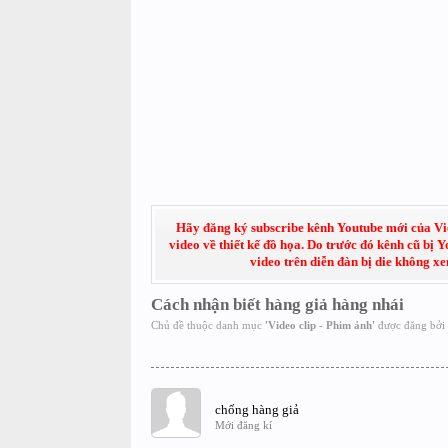
Hãy đăng ký subscribe kênh Youtube mới của Việt
video về thiết kế đồ họa. Do trước đó kênh cũ bị 
video trên diễn đàn bị die không x
Cách nhận biết hàng giả hàng nhái
Chủ đề thuộc danh mục
'
Video clip - Phim ảnh
'
được đăng bởi
chống hàng giả
Mới đăng kí