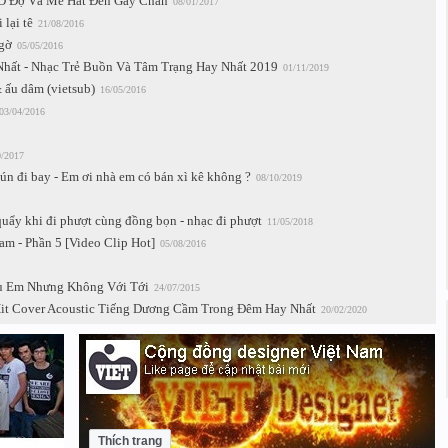
i Ở Đợ Và Mê Hát Đến Gãy Chân
08/01/2017
lại tê
21/08/2016
ngờ
05/05/2016
hất - Nhạc Trẻ Buồn Và Tâm Trạng Hay Nhất 2019
01/11/2019
 ấu dâm (vietsub)
16/05/2016
03/04/2016
0/2017
n đi bay - Em ơi nhà em có bán xì kê không ?
08/10/2019
quẩy khi đi phượt cùng đồng bọn - nhạc đi phượt
11/05/2018
am - Phần 5 [Video Clip Hot]
05/08/2016
êu Em Nhưng Không Với Tới
24/07/2015
Hit Cover Acoustic Tiếng Dương Cầm Trong Đêm Hay Nhất
20/02/2020
Thích trang