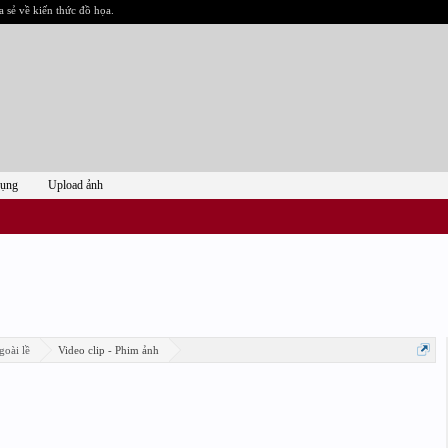
a sẻ về kiến thức đồ họa.
dụng
Upload ảnh
goài lề
Video clip - Phim ảnh