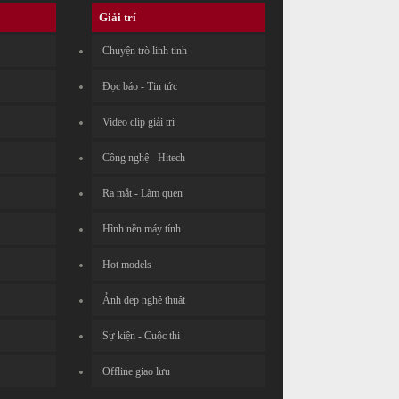
Giải trí
Chuyện trò linh tinh
Đọc báo - Tin tức
Video clip giải trí
Công nghệ - Hitech
Ra mắt - Làm quen
Hình nền máy tính
Hot models
Ảnh đẹp nghệ thuật
Sự kiện - Cuộc thi
Offline giao lưu