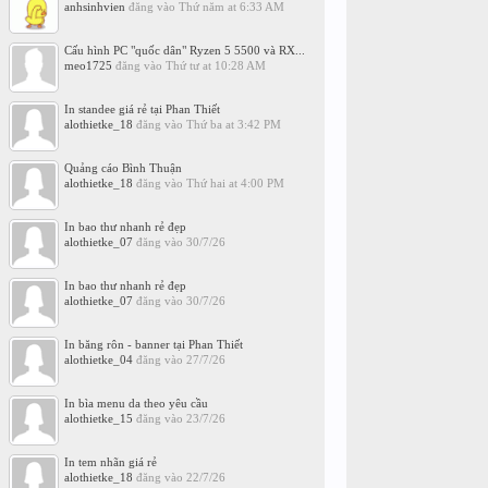
anhsinhvien
đăng vào
Thứ năm at 6:33 AM
Cấu hình PC "quốc dân" Ryzen 5 5500 và RX...
meo1725
đăng vào
Thứ tư at 10:28 AM
In standee giá rẻ tại Phan Thiết
alothietke_18
đăng vào
Thứ ba at 3:42 PM
Quảng cáo Bình Thuận
alothietke_18
đăng vào
Thứ hai at 4:00 PM
In bao thư nhanh rẻ đẹp
alothietke_07
đăng vào
30/7/26
In bao thư nhanh rẻ đẹp
alothietke_07
đăng vào
30/7/26
In băng rôn - banner tại Phan Thiết
alothietke_04
đăng vào
27/7/26
In bìa menu da theo yêu cầu
alothietke_15
đăng vào
23/7/26
In tem nhãn giá rẻ
alothietke_18
đăng vào
22/7/26