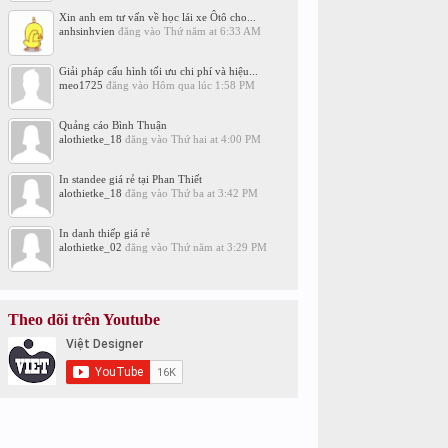
Xin anh em tư vấn về học lái xe Ôtô cho...
anhsinhvien
đăng vào
Thứ năm at 6:33 AM
Giải pháp cấu hình tối ưu chi phí và hiệu...
meo1725
đăng vào
Hôm qua lúc 1:58 PM
Quảng cáo Bình Thuận
alothietke_18
đăng vào
Thứ hai at 4:00 PM
In standee giá rẻ tại Phan Thiết
alothietke_18
đăng vào
Thứ ba at 3:42 PM
In danh thiếp giá rẻ
alothietke_02
đăng vào
Thứ năm at 3:29 PM
Theo dõi trên Youtube