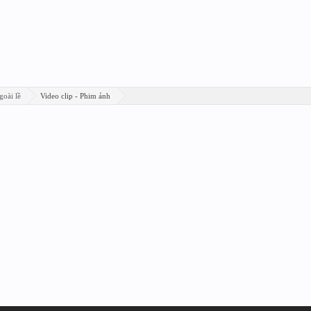
goài lề
Video clip - Phim ảnh