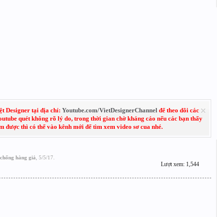
 Designer tại địa chỉ:
Youtube.com/VietDesignerChannel
để theo dõi các
Youtube quét không rõ lý do, trong thời gian chờ kháng cáo nếu các bạn thấy
em được thì có thể vào kênh mới để tìm xem video sơ cua nhé.
chống hàng giả
,
5/5/17
.
Lượt xem: 1,544