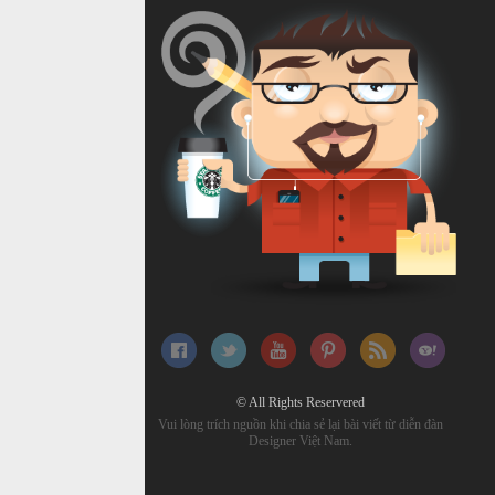
© All Rights Reservered
Vui lòng trích nguồn khi chia sẻ lại bài viết từ diễn đàn
Designer Việt Nam.