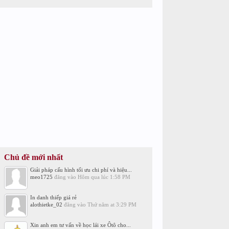
Chủ đề mới nhất
Giải pháp cấu hình tối ưu chi phí và hiệu...
meo1725
đăng vào
Hôm qua lúc 1:58 PM
In danh thiếp giá rẻ
alothietke_02
đăng vào
Thứ năm at 3:29 PM
Xin anh em tư vấn về học lái xe Ôtô cho...