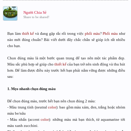
Người Chia Sẻ
Share to be shared!
Bạn làm
thiết kế
và đang gặp rắc rối trong việc
phối màu
?
Phối màu
như
nào mới đúng chuẩn? Bài viết dưới đây chắc chắn sẽ giúp ích rất nhiều
cho bạn.
Chọn đúng màu là một bước quan trọng để tạo nên một tác phẩm đẹp.
Màu sắc phù hợp sẽ giúp cho
thiết kế
của bạn trở nên sinh động và thu hút
hơn. Để làm được điều này trước hết bạn phải nắm vững được những điều
sau:
1. Mẹo nhanh chọn đúng màu
Để chọn đúng màu, trước hết bạn nên chọn đúng 2 màu:
- Màu trung tính (neutral
color
): bao gồm màu xám, đen, trắng hoặc nhóm
màu be/nâu
- Màu nhấn (accent
color
): những màu mà bạn thích, từ aquamarine tới
màu xanh zucchini.