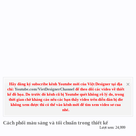
Hãy đăng ký subscribe kênh Youtube mới của Việt Designer tại địa
chỉ:
Youtube.com/VietDesignerChannel
để theo dõi các video về thiết
kế đồ họa. Do trước đó kênh cũ bị Youtube quét không rõ lý do, trong
thời gian chờ kháng cáo nếu các bạn thấy video trên diễn đàn bị die
không xem được thì có thể vào kênh mới để tìm xem video sơ cua
nhé.
Cách phối màu sáng và tối chuẩn trong thiết kế
Lượt xem: 24,999