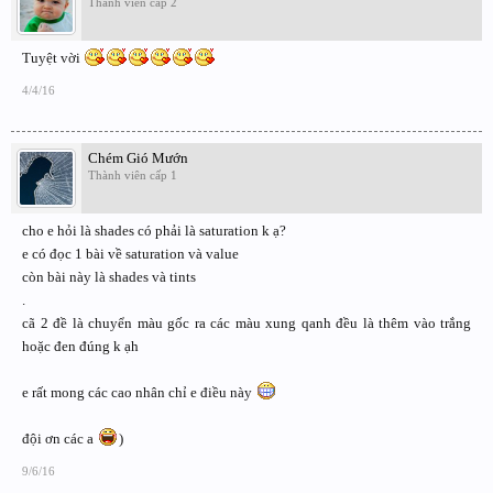
Thành viên cấp 2
Tuyệt vời
4/4/16
Chém Gió Mướn
Thành viên cấp 1
cho e hỏi là shades có phải là saturation k ạ?
e có đọc 1 bài về saturation và value
còn bài này là shades và tints
.
cã 2 đề là chuyển màu gốc ra các màu xung qanh đều là thêm vào trắng
hoặc đen đúng k ạh
e rất mong các cao nhân chỉ e điều này
đội ơn các a
)
9/6/16