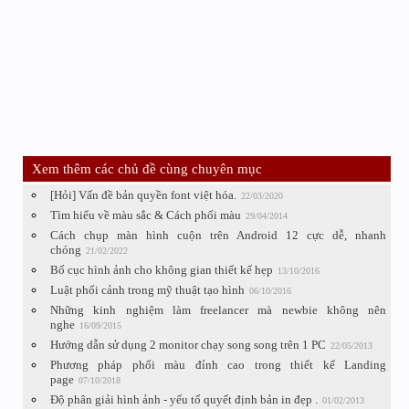
Xem thêm các chủ đề cùng chuyên mục
[Hỏi] Vấn đề bản quyền font việt hóa.
22/03/2020
Tìm hiểu về màu sắc & Cách phối màu
29/04/2014
Cách chụp màn hình cuộn trên Android 12 cực dễ, nhanh
chóng
21/02/2022
Bố cục hình ảnh cho không gian thiết kế hẹp
13/10/2016
Luật phối cảnh trong mỹ thuật tạo hình
06/10/2016
Những kinh nghiệm làm freelancer mà newbie không nên
nghe
16/09/2015
Hướng dẫn sử dụng 2 monitor chạy song song trên 1 PC
22/05/2013
Phương pháp phối màu đỉnh cao trong thiết kế Landing
page
07/10/2018
Độ phân giải hình ảnh - yếu tố quyết định bản in đẹp .
01/02/2013