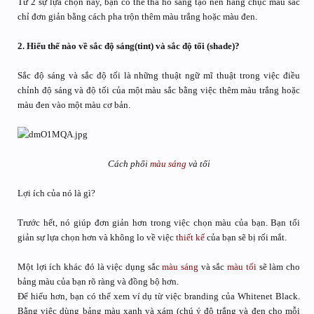
Từ 2 sự lựa chọn này, bạn có thể tha hồ sáng tạo nên hàng chục màu sắc
chỉ đơn giản bằng cách pha trộn thêm màu trắng hoặc màu đen.
2. Hiểu thế nào về sắc độ sáng(tint) và sắc độ tối (shade)?
Sắc độ sáng và sắc độ tối là những thuật ngữ mĩ thuật trong việc điều
chỉnh độ sáng và độ tối của một màu sắc bằng việc thêm màu trắng hoặc
màu đen vào một màu cơ bản.
Cách phối
màu sáng
và tối
Lợi ích của nó là gì?
Trước hết, nó giúp đơn giản hơn trong việc chọn màu của bạn. Bạn tối
giản sự lựa chọn hơn và không lo về việc
thiết kế
của bạn sẽ bị rối mắt.
Một lợi ích khác đó là việc dụng sắc
màu sáng
và sắc
màu tối
sẽ làm cho
bảng màu của bạn rõ ràng và đồng bộ hơn.
Để hiểu hơn, bạn có thể xem ví dụ từ việc branding của Whitenet Black.
Bằng việc dùng bảng màu xanh và xám (chú ý độ trắng và đen cho mỗi