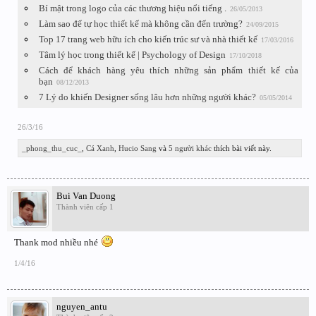
Bí mật trong logo của các thương hiệu nổi tiếng .
26/05/2013
Làm sao để tự học thiết kế mà không cần đến trường?
24/09/2015
Top 17 trang web hữu ích cho kiến trúc sư và nhà thiết kế
17/03/2016
Tâm lý học trong thiết kế | Psychology of Design
17/10/2018
Cách để khách hàng yêu thích những sản phẩm thiết kế của
bạn
08/12/2013
7 Lý do khiến Designer sống lâu hơn những người khác?
05/05/2014
26/3/16
_phong_thu_cuc_
,
Cá Xanh
,
Hucio Sang
và
5 người khác
thích bài viết này.
Bui Van Duong
Thành viên cấp 1
Thank mod nhiều nhé
1/4/16
nguyen_antu