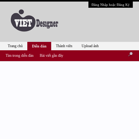
Đăng Nhập hoặc Đăng Ký
Trang chủ
Thành viên
Upload ảnh
Diễn đàn
Tìm trong diễn đàn
Bài viết gần đây