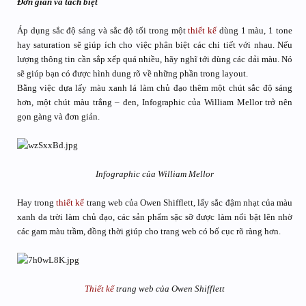
Đơn giản và tách biệt
Áp dụng sắc độ sáng và sắc độ tối trong một
thiết kế
dùng 1 màu, 1 tone
hay saturation sẽ giúp ích cho việc phân biệt các chi tiết với nhau. Nếu
lượng thông tin cần sắp xếp quá nhiều, hãy nghĩ tới dùng các dải màu. Nó
sẽ giúp bạn có được hình dung rõ về những phần trong layout.
Bằng việc dựa lấy màu xanh lá làm chủ đạo thêm một chút sắc độ sáng
hơn, một chút màu trắng – đen, Infographic của William Mellor trở nên
gọn gàng và đơn giản.
Infographic của William Mellor
Hay trong
thiết kế
trang web của Owen Shifflett, lấy sắc đậm nhạt của màu
xanh da trời làm chủ đạo, các sản phẩm sặc sỡ được làm nổi bật lên nhờ
các gam màu trầm, đồng thời giúp cho trang web có bố cục rõ ràng hơn.
Thiết kế
trang web của Owen Shifflett