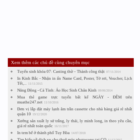
Xem thêm các chủ đề cùng chuyên mục
Tuyển sinh khóa 07: Casting thử – Thành công thật
07/11/2014
In Kinh Bắc - Nhận in ấn Name Card, Poster, Tờ rơi, Voucher, Lịch
Tết,...
11/11/2015
Năng Động - Cá Tính: Áo Học Sinh Chân Kinh
09/06/2014
Mua thẻ game trực tuyến bất kể NGÀY - ĐÊM trên
muathe247.net
11/10/2016
Đơn vị lắp đặt máy lạnh âm trần cassette cho nhà hàng giá rẻ nhất
quận 10
19/12/2020
Xưởng sản xuất ly sứ trắng, ly thái, ly minh long, in theo yêu cầu,
giá rẻ nhất toàn quốc
16/11/2017
In tem bể ở thành phố Tuy Hòa
14/07/2018
Tìm hiểu về dịch vụ cho thuê máy photocopy tại CQ
11/12/2015