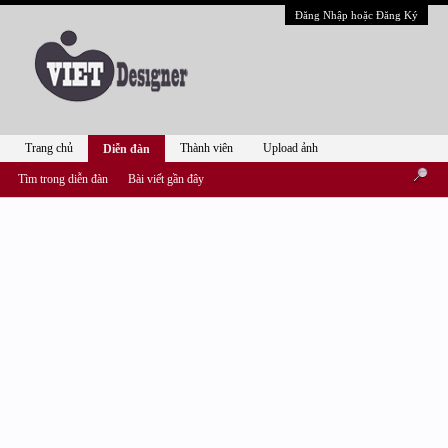
Đăng Nhập hoặc Đăng Ký
Trang chủ
Thành viên
Upload ảnh
Diễn đàn
Tìm trong diễn đàn
Bài viết gần đây