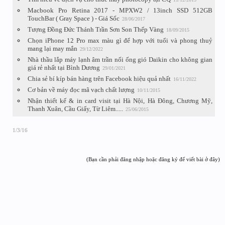
Macbook Pro Retina 2017 - MPXW2 / 13inch SSD 512GB
TouchBar ( Gray Space ) - Giá Sốc
28/06/2017
Tượng Đồng Đức Thánh Trần Sơn Son Thếp Vàng
18/09/2015
Chọn iPhone 12 Pro max màu gì để hợp với tuổi và phong thuỷ
mang lại may mắn
29/12/2022
Nhà thầu lắp máy lạnh âm trần nối ống gió Daikin cho không gian
giá rẻ nhất tại Bình Dương
29/01/2021
Chia sẻ bí kíp bán hàng trên Facebook hiệu quả nhất
16/11/2022
Cơ bản về máy đọc mã vạch chất lượng
10/11/2015
Nhận thiết kế & in card visit tại Hà Nội, Hà Đông, Chương Mỹ,
Thanh Xuân, Cầu Giấy, Từ Liêm.....
25/06/2015
1/3/16
(Bạn cần phải đăng nhập hoặc đăng ký để viết bài ở đây)