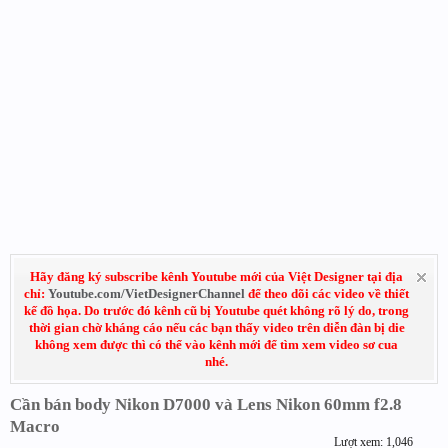
Hãy đăng ký subscribe kênh Youtube mới của Việt Designer tại địa
chỉ:
Youtube.com/VietDesignerChannel
để theo dõi các video về thiết
kế đồ họa. Do trước đó kênh cũ bị Youtube quét không rõ lý do, trong
thời gian chờ kháng cáo nếu các bạn thấy video trên diễn đàn bị die
không xem được thì có thể vào kênh mới để tìm xem video sơ cua
nhé.
Cần bán body Nikon D7000 và Lens Nikon 60mm f2.8
Macro
Lượt xem: 1,046