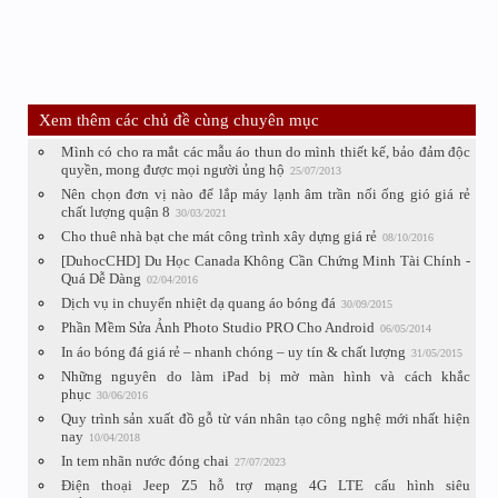
Xem thêm các chủ đề cùng chuyên mục
Mình có cho ra mắt các mẫu áo thun do mình thiết kế, bảo đảm độc
quyền, mong được mọi người ủng hộ
25/07/2013
Nên chọn đơn vị nào để lắp máy lạnh âm trần nối ống gió giá rẻ
chất lượng quận 8
30/03/2021
Cho thuê nhà bạt che mát công trình xây dựng giá rẻ
08/10/2016
[DuhocCHD] Du Học Canada Không Cần Chứng Minh Tài Chính -
Quá Dễ Dàng
02/04/2016
Dịch vụ in chuyển nhiệt dạ quang áo bóng đá
30/09/2015
Phần Mềm Sửa Ảnh Photo Studio PRO Cho Android
06/05/2014
In áo bóng đá giá rẻ – nhanh chóng – uy tín & chất lượng
31/05/2015
Những nguyên do làm iPad bị mờ màn hình và cách khắc
phục
30/06/2016
Quy trình sản xuất đồ gỗ từ ván nhân tạo công nghệ mới nhất hiện
nay
10/04/2018
In tem nhãn nước đóng chai
27/07/2023
Điện thoại Jeep Z5 hỗ trợ mạng 4G LTE cấu hình siêu