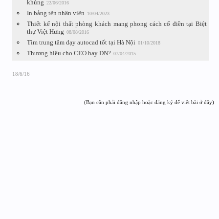
khủng
22/06/2016
In bảng tên nhân viên
10/04/2023
Thiết kế nội thất phòng khách mang phong cách cổ điền tại Biệt
thự Việt Hưng
08/08/2016
Tìm trung tâm dạy autocad tốt tại Hà Nội
01/10/2018
Thương hiệu cho CEO hay DN?
07/04/2015
18/6/16
(Bạn cần phải đăng nhập hoặc đăng ký để viết bài ở đây)