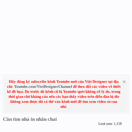
Hãy đăng ký subscribe kênh Youtube mới của Việt Designer tại địa
chỉ:
Youtube.com/VietDesignerChannel
để theo dõi các video về thiết
kế đồ họa. Do trước đó kênh cũ bị Youtube quét không rõ lý do, trong
thời gian chờ kháng cáo nếu các bạn thấy video trên diễn đàn bị die
không xem được thì có thể vào kênh mới để tìm xem video sơ cua
nhé.
Cần tìm nhà in nhãn chai
Lượt xem: 1,118