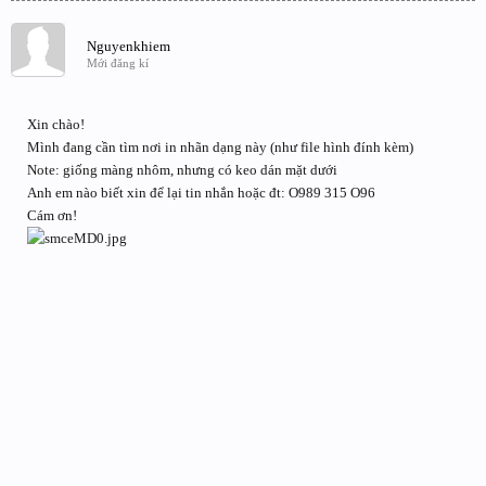
Nguyenkhiem
Mới đăng kí
Xin chào!
Mình đang cần tìm nơi in nhãn dạng này (như file hình đính kèm)
Note: giống màng nhôm, nhưng có keo dán mặt dưới
Anh em nào biết xin để lại tin nhắn hoặc đt: O989 315 O96
Cám ơn!