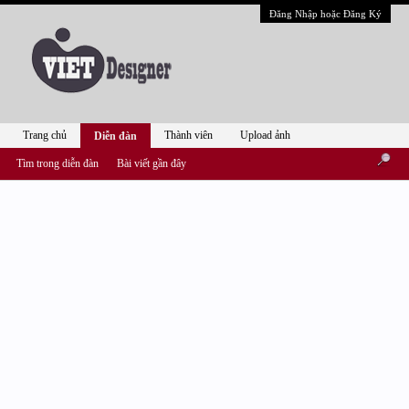
Đăng Nhập hoặc Đăng Ký
Trang chủ
Thành viên
Upload ảnh
Diễn đàn
Tìm trong diễn đàn
Bài viết gần đây