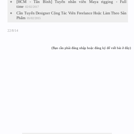
[HCM - Tân Bình] Tuyển nhân viên Maya rigging - Full
time
02/02/2017
Cần Tuyển Designer Cộng Tác Viên Freelance Hoặc Làm Theo Sản
Phẩm
05/02/2015
22/8/14
(Bạn cần phải đăng nhập hoặc đăng ký để viết bài ở đây)