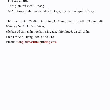
- Phụ cấp ăn trưa
- Thời gian thử việc: 1 tháng.
- Mức lương chính thức từ 5 đến 10 triệu, tùy theo kết quả thử việc.
Thời hạn nhận CV đến hết tháng 8. Mang theo portfolio đã thực hiện.
Không yêu cầu kinh nghiệm,
các bạn có tinh thần học hỏi, sáng tạo, nhiệt huyết và cẩn thận.
Liên hệ: Anh Tường - 0903 853 013
Email:
tuong.h@eastlinkprinting.com