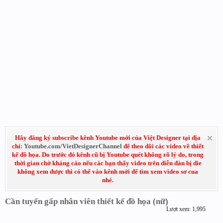
Hãy đăng ký subscribe kênh Youtube mới của Việt Designer tại địa
chỉ:
Youtube.com/VietDesignerChannel
để theo dõi các video về thiết
kế đồ họa. Do trước đó kênh cũ bị Youtube quét không rõ lý do, trong
thời gian chờ kháng cáo nếu các bạn thấy video trên diễn đàn bị die
không xem được thì có thể vào kênh mới để tìm xem video sơ cua
nhé.
Cần tuyển gấp nhân viên thiết kế đồ họa (nữ)
Lượt xem: 1,995