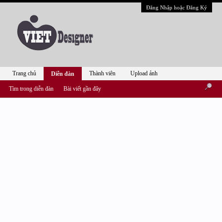
Đăng Nhập hoặc Đăng Ký
Trang chủ
Thành viên
Upload ảnh
Diễn đàn
Tìm trong diễn đàn
Bài viết gần đây