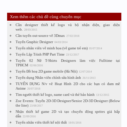
Xem thêm các chủ đề cùng chuyên mục
Cần designer thiết kế logo và bộ nhận diện, giao diện
web.
28/03/2015
Cần tuyển out-source vẽ 3Dmax
27/02/2018
Tuyển Graphic Designer
04/03/2014
Tuyển nhân viên vẽ minh họa (vẽ game trẻ em)
05/07/2014
Tuyển Lập Trình PHP Part Time
23/12/2017
Tuyển 02 Nữ T-Shirts Designers làm việc Fulltime tại
TPHCM
02/06/2016
Tuyển Đồ hoạ 2D game mobile (Hà Nội)
12/07/2014
Tuyển dụng Nhân viên chỉnh sửa hình ảnh
26/11/2013
TUYỂN DỤNG N/v vẽ Hoạt Hình 2D cho các bạn có đam mê
Anime
26/07/2018
Tìm người thiết kế logo, name card và thẻ bảo hành
13/12/2015
Zoe Events: Tuyển 2D-3D Designer/Senior 2D-3D Designer (Below
the line)
23/08/2017
Nhận thiết kế game 2D và tạo chuyển động sprites giá hấp
dẫn
22/09/2016
Tuyển nhân viên thiết kế nội thất
18/01/2016