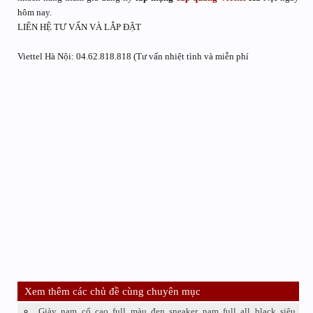
hôm nay.
LIÊN HỆ TƯ VẤN VÀ LẮP ĐẶT
Viettel Hà Nội: 04.62.818.818 (Tư vấn nhiệt tình và miễn phí
Xem thêm các chủ đề cùng chuyên mục
Giày nam cổ cao full màu đen sneaker nam full all black siêu