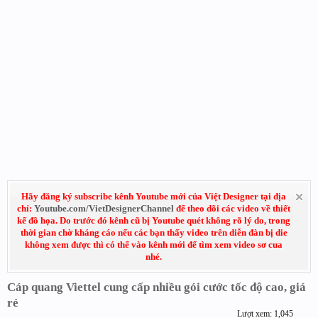
Hãy đăng ký subscribe kênh Youtube mới của Việt Designer tại địa
chỉ:
Youtube.com/VietDesignerChannel
để theo dõi các video về thiết
kế đồ họa. Do trước đó kênh cũ bị Youtube quét không rõ lý do, trong
thời gian chờ kháng cáo nếu các bạn thấy video trên diễn đàn bị die
không xem được thì có thể vào kênh mới để tìm xem video sơ cua
nhé.
Cáp quang Viettel cung cấp nhiều gói cước tốc độ cao, giá
rẻ
Lượt xem: 1,045