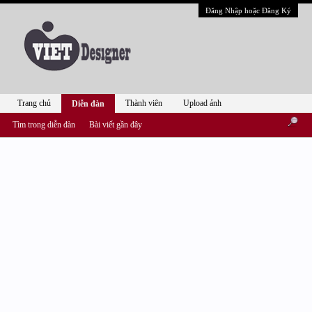
Đăng Nhập hoặc Đăng Ký
Trang chủ
Thành viên
Upload ảnh
Diễn đàn
Tìm trong diễn đàn
Bài viết gần đây