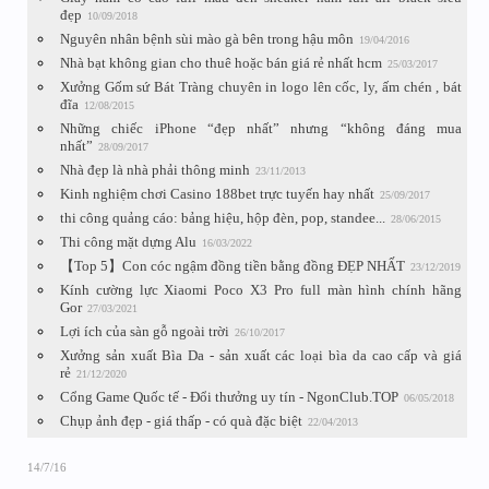
đẹp
10/09/2018
Nguyên nhân bệnh sùi mào gà bên trong hậu môn
19/04/2016
Nhà bạt không gian cho thuê hoặc bán giá rẻ nhất hcm
25/03/2017
Xưởng Gốm sứ Bát Tràng chuyên in logo lên cốc, ly, ấm chén , bát
đĩa
12/08/2015
Những chiếc iPhone “đẹp nhất” nhưng “không đáng mua
nhất”
28/09/2017
Nhà đẹp là nhà phải thông minh
23/11/2013
Kinh nghiệm chơi Casino 188bet trực tuyến hay nhất
25/09/2017
thi công quảng cáo: bảng hiệu, hộp đèn, pop, standee...
28/06/2015
Thi công mặt dựng Alu
16/03/2022
【Top 5】Con cóc ngậm đồng tiền bằng đồng ĐẸP NHẤT
23/12/2019
Kính cường lực Xiaomi Poco X3 Pro full màn hình chính hãng
Gor
27/03/2021
Lợi ích của sàn gỗ ngoài trời
26/10/2017
Xưởng sản xuất Bìa Da - sản xuất các loại bìa da cao cấp và giá
rẻ
21/12/2020
Cổng Game Quốc tế - Đổi thưởng uy tín - NgonClub.TOP
06/05/2018
Chụp ảnh đẹp - giá thấp - có quà đặc biệt
22/04/2013
14/7/16