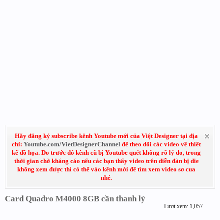
Hãy đăng ký subscribe kênh Youtube mới của Việt Designer tại địa
chỉ:
Youtube.com/VietDesignerChannel
để theo dõi các video về thiết
kế đồ họa. Do trước đó kênh cũ bị Youtube quét không rõ lý do, trong
thời gian chờ kháng cáo nếu các bạn thấy video trên diễn đàn bị die
không xem được thì có thể vào kênh mới để tìm xem video sơ cua
nhé.
Card Quadro M4000 8GB cần thanh lý
Lượt xem: 1,057