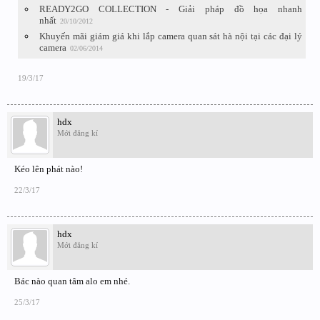
READY2GO COLLECTION - Giải pháp đồ họa nhanh
nhất
20/10/2012
Khuyến mãi giám giá khi lắp camera quan sát hà nội tại các đại lý
camera
02/06/2014
19/3/17
hdx
Mới đăng kí
Kéo lên phát nào!
22/3/17
hdx
Mới đăng kí
Bác nào quan tâm alo em nhé.
25/3/17