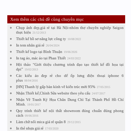
Xem thêm các chủ đề cùng chuyên mục
Chụp ảnh đẹp,giá rẻ tại Hà Nội-nhóm thợ chuyên nghiệp Saigon
thực hiện
21/12/2013
Thiết kế hồ sơ năng lực công ty
10/08/2022
In tem nhãn giá rẻ
26/04/2024
Thiết kế logo tại Bình Thuận
19/06/2026
In tag áo, mác áo tại Phan Thiết
24/03/2022
Hội thảo “Giới thiệu chương trình đạo tạo thiết kế đồ họa tại
dpi”
19/02/2013
Các kiểu áo đẹp rẻ cho dế ốp lưng điện thoại iphone 6
plus
08/04/2016
[HN] Thanh lý gấp bàn kính vẽ kiến trúc mới 95%
27/05/2015
Nhận:Thiết kế,Chình Sửa website theo yêu cấu
24/07/2017
Nhận Vẽ Tranh Ký Họa Chân Dung Chì Tại Thành Phố Hồ Chí
Minh.
19/01/2017
Quy trình thiết kế nội thất showroom đúng chuẩn đúng phong
cách
09/06/2016
Làm chữ nổi mica giá rẻ quận 8
29/12/2015
In thẻ nhựa giá rẻ
17/03/2020