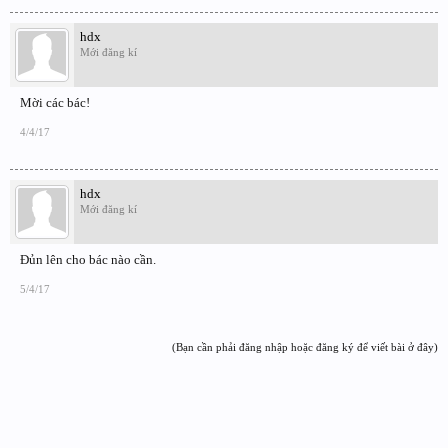
hdx
Mới đăng kí
Mời các bác!
4/4/17
hdx
Mới đăng kí
Đủn lên cho bác nào cần.
5/4/17
(Bạn cần phải đăng nhập hoặc đăng ký để viết bài ở đây)