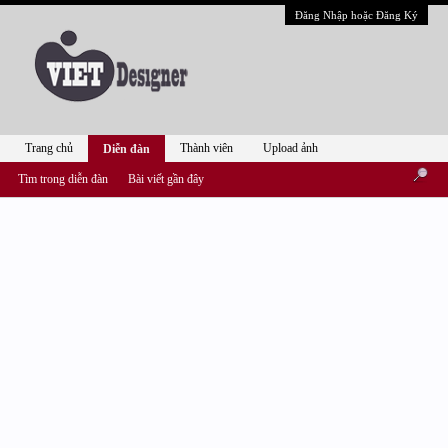
Đăng Nhập hoặc Đăng Ký
Trang chủ
Thành viên
Upload ảnh
Diễn đàn
Tìm trong diễn đàn
Bài viết gần đây