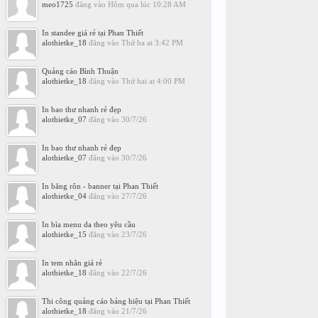
meo1725
đăng vào
Hôm qua lúc 10:28 AM
In standee giá rẻ tại Phan Thiết
alothietke_18
đăng vào
Thứ ba at 3:42 PM
Quảng cáo Bình Thuận
alothietke_18
đăng vào
Thứ hai at 4:00 PM
In bao thư nhanh rẻ đẹp
alothietke_07
đăng vào
30/7/26
In bao thư nhanh rẻ đẹp
alothietke_07
đăng vào
30/7/26
In băng rôn - banner tại Phan Thiết
alothietke_04
đăng vào
27/7/26
In bìa menu da theo yêu cầu
alothietke_15
đăng vào
23/7/26
In tem nhãn giá rẻ
alothietke_18
đăng vào
22/7/26
Thi công quảng cáo bảng hiệu tại Phan Thiết
alothietke_18
đăng vào
21/7/26