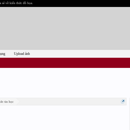
a sẻ về kiến thức đồ họa.
dụng
Upload ảnh
ức tin học