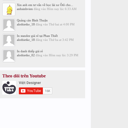
Xin anh em tư vấn về học lái xe Ôtô cho...
anhsinhvien
đăng vào
Hôm nay lúc 6:33 AM
Quảng cáo Bình Thuận
alothietke_18
đăng vào
Thứ hai at 4:00 PM
In standee giá rẻ tại Phan Thiết
alothietke_18
đăng vào
Thứ ba at 3:42 PM
In danh thiếp giá rẻ
alothietke_02
đăng vào
Hôm nay lúc 3:29 PM
Theo dõi trên Youtube