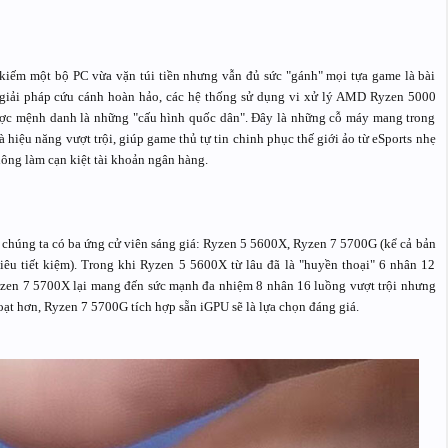
m kiếm một bộ PC vừa vặn túi tiền nhưng vẫn đủ sức "gánh" mọi tựa game là bài
t giải pháp cứu cánh hoàn hảo, các hệ thống sử dụng vi xử lý AMD Ryzen 5000
ợc mệnh danh là những "cấu hình quốc dân". Đây là những cỗ máy mang trong
à hiệu năng vượt trội, giúp game thủ tự tin chinh phục thế giới ảo từ eSports nhẹ
ông làm cạn kiệt tài khoản ngân hàng.
chúng ta có ba ứng cử viên sáng giá: Ryzen 5 5600X, Ryzen 7 5700G (kể cả bản
êu tiết kiệm). Trong khi Ryzen 5 5600X từ lâu đã là "huyền thoại" 6 nhân 12
yzen 7 5700X lại mang đến sức mạnh đa nhiệm 8 nhân 16 luồng vượt trội nhưng
t hơn, Ryzen 7 5700G tích hợp sẵn iGPU sẽ là lựa chọn đáng giá.