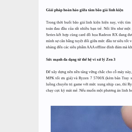
Giải pháp hoàn hảo giữa tâm bão giá linh kiện
Trong thời buổi bão giá linh kiện hiện nay, việc tì
toán đau đầu của rất nhiều bạn trẻ. Nổi lên như mộ
Series kết hợp cùng card đồ họa Radeon RX đang đư
mình sự cân bằng tuyệt đối giữa mức đầu tư siêu tốt v
nhàng đến các siêu phẩm AAA offline đình đám mà kh
Sức mạnh đa dạng từ thế hệ vi xử lý Zen 3
Để xây dựng nên nền tảng vững chắc cho cỗ máy này, 
MPK tối ưu giá) và Ryzen 7 5700X (kèm bản Tray si
luồng chuyên trị game với mức xung nhịp cao, thì R
chạy cực kỳ mát mẻ. Nếu muốn một phương án linh hoạ