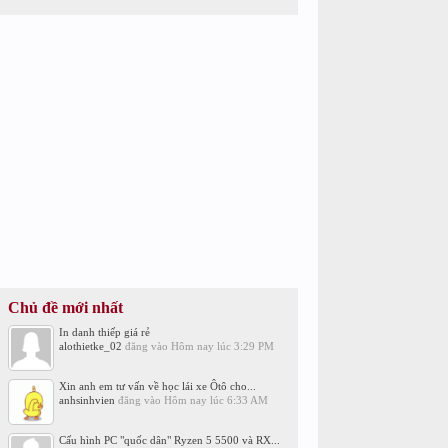
Chủ đề mới nhất
In danh thiếp giá rẻ
alothietke_02
đăng vào
Hôm nay lúc 3:29 PM
Xin anh em tư vấn về học lái xe Ôtô cho...
anhsinhvien
đăng vào
Hôm nay lúc 6:33 AM
Cấu hình PC "quốc dân" Ryzen 5 5500 và RX...