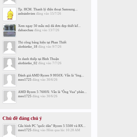
Tp. HCM. Thanh lý điện thoại Samsung...
anhsinhvien
đăng vào
15/7/26
Xem ngay 50 mẫu mộ đá đơn đẹp thiết kế...
dabaochau
đăng vào
13/7/26
Thi công bảng hiệu tại Phan Thiết
alothietke_18
đăng vào
9/7/26
In danh thiếp tại Bình Thuận
alothietke_02
đăng vào
7/7/26
Đánh giá AMD Ryzen 9 9950X: Vẫn là "ông...
meo1725
đăng vào
30/6/26
AMD Ryzen 5 7600X: Vẫn là "Ông Vua" phân...
meo1725
đăng vào
30/6/26
Chủ đề đáng chú ý
Cấu hình PC "quốc dân" Ryzen 5 5500 và RX...
meo1725
đăng vào
Hôm qua lúc 10:28 AM