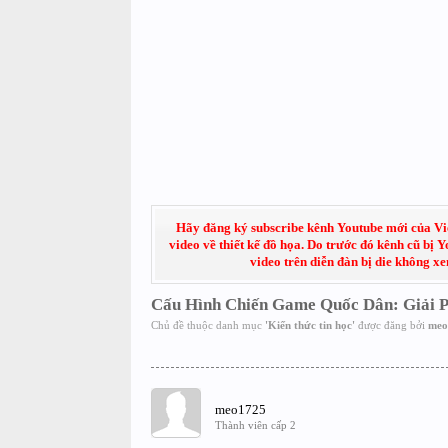
Hãy đăng ký subscribe kênh Youtube mới của Việt
video về thiết kế đồ họa. Do trước đó kênh cũ bị 
video trên diễn đàn bị die không x
Cấu Hình Chiến Game Quốc Dân: Giải 
Chủ đề thuộc danh mục
'
Kiến thức tin học
'
được đăng bởi
meo
meo1725
Thành viên cấp 2