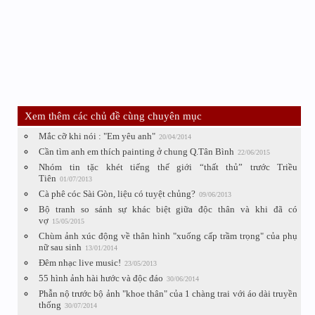
Xem thêm các chủ đề cùng chuyên mục
Mắc cỡ khi nói : "Em yêu anh"
20/04/2014
Cần tìm anh em thích painting ở chung Q.Tân Bình
22/06/2015
Nhóm tin tặc khét tiếng thế giới “thất thủ” trước Triều
Tiên
01/07/2013
Cà phê cóc Sài Gòn, liệu có tuyệt chủng?
09/06/2013
Bộ tranh so sánh sự khác biệt giữa độc thân và khi đã có
vợ
15/05/2015
Chùm ảnh xúc động về thân hình "xuống cấp trầm trọng" của phụ
nữ sau sinh
13/01/2014
Đêm nhạc live music!
23/05/2013
55 hình ảnh hài hước và độc đáo
30/06/2014
Phẫn nộ trước bộ ảnh "khoe thân" của 1 chàng trai với áo dài truyền
thống
30/07/2014