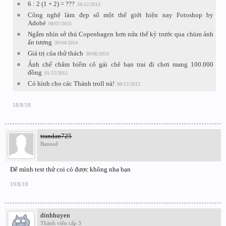
6 : 2 (1 + 2) = ???
26/12/2013
Công nghệ làm đẹp số một thế giới hiện nay Fotoshop by
Adobé
08/07/2015
Ngắm nhìn sở thú Copenhagen hơn nửa thế kỷ trước qua chùm ảnh
ấn tượng
30/04/2014
Giá trị của thử thách
30/06/2016
Ảnh chế châm biếm cô gái chê bạn trai đi chơi mang 100.000
đồng
01/12/2013
Có hình cho các Thánh troll nà!
08/12/2012
18/8/18
trandan725
Banned
Để mình test thử coi có được không nha bạn
19/8/18
dinhhuyen
Thành viên cấp 3