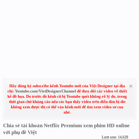
Hãy đăng ký subscribe kênh Youtube mới của Việt Designer tại địa
chỉ:
Youtube.com/VietDesignerChannel
để theo dõi các video về thiết
kế đồ họa. Do trước đó kênh cũ bị Youtube quét không rõ lý do, trong
thời gian chờ kháng cáo nếu các bạn thấy video trên diễn đàn bị die
không xem được thì có thể vào kênh mới để tìm xem video sơ cua
nhé.
Chia sẻ tài khoản Netflix Premium xem phim HD online
với phụ đề Việt
Lượt xem: 14,628