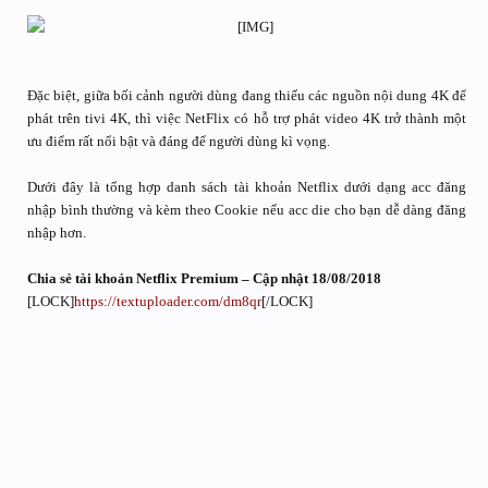
Đặc biệt, giữa bối cảnh người dùng đang thiếu các nguồn nội dung 4K để
phát trên tivi 4K, thì việc NetFlix có hỗ trợ phát video 4K trở thành một
ưu điểm rất nổi bật và đáng để người dùng kì vọng.
Dưới đây là tổng hợp danh sách tài khoản Netflix dưới dạng acc đăng
nhập bình thường và kèm theo Cookie nếu acc die cho bạn dễ dàng đăng
nhập hơn.
Chia sẻ tài khoản Netflix Premium – Cập nhật 18/08/2018
[LOCK]
https://textuploader.com/dm8qr
[/LOCK]