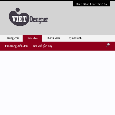
Đăng Nhập hoặc Đăng Ký
Trang chủ
Thành viên
Upload ảnh
Diễn đàn
Tìm trong diễn đàn
Bài viết gần đây