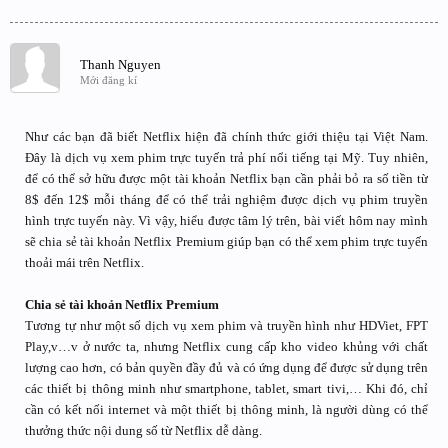
Thanh Nguyen
Mới đăng kí
Như các bạn đã biết Netflix hiện đã chính thức giới thiệu tại Việt Nam.
Đây là dịch vụ xem phim trực tuyến trả phí nổi tiếng tại Mỹ. Tuy nhiên,
để có thể sở hữu được một tài khoản Netflix bạn cần phải bỏ ra số tiền từ
8$ đến 12$ mỗi tháng để có thể trải nghiệm được dịch vụ phim truyền
hình trực tuyến này. Vì vậy, hiểu được tâm lý trên, bài viết hôm nay mình
sẽ chia sẻ tài khoản Netflix Premium giúp bạn có thể xem phim trực tuyến
thoải mái trên Netflix.
Chia sẻ tài khoản Netflix Premium
Tương tự như một số dịch vụ xem phim và truyền hình như HDViet, FPT
Play,v…v ở nước ta, nhưng Netflix cung cấp kho video khủng với chất
lượng cao hơn, có bản quyền đầy đủ và có ứng dụng để được sử dụng trên
các thiết bị thông minh như smartphone, tablet, smart tivi,… Khi đó, chỉ
cần có kết nối internet và một thiết bị thông minh, là người dùng có thể
thưởng thức nội dung số từ Netflix dễ dàng.